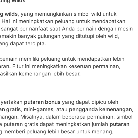
ding Wilds
g wilds
, yang memungkinkan simbol wild untuk
 Hal ini meningkatkan peluang untuk mendapatkan
s sangat bermanfaat saat Anda bermain dengan mesin
emakin banyak gulungan yang ditutupi oleh wild,
ng dapat tercipta.
pemain memiliki peluang untuk mendapatkan lebih
ran. Fitur ini meningkatkan keseruan permainan,
asilkan kemenangan lebih besar.
nyertakan
putaran bonus
yang dapat dipicu oleh
an gratis
,
mini-games
, atau
pengganda kemenangan
,
angan. Misalnya, dalam beberapa permainan, simbol
ma putaran gratis dapat meningkatkan jumlah
putaran
g memberi peluang lebih besar untuk menang.