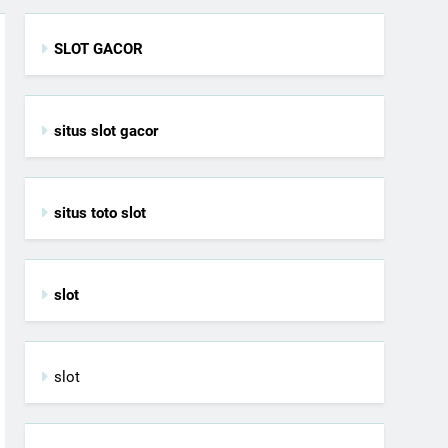
SLOT GACOR
situs slot gacor
situs toto slot
slot
slot