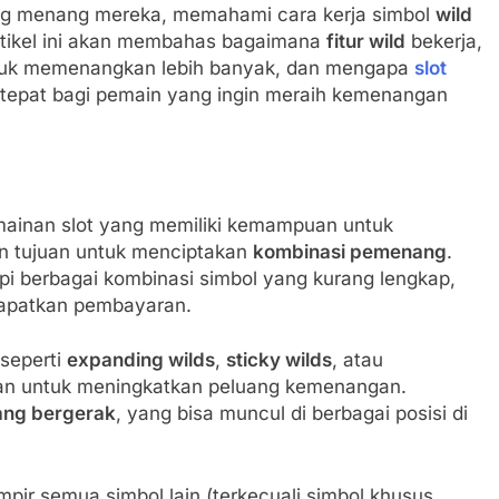
ang menang mereka, memahami cara kerja simbol
wild
Artikel ini akan membahas bagaimana
fitur wild
bekerja,
uk memenangkan lebih banyak, dan mengapa
slot
 tepat bagi pemain yang ingin meraih kemenangan
mainan slot yang memiliki kemampuan untuk
an tujuan untuk menciptakan
kombinasi pemenang
.
pi berbagai kombinasi simbol yang kurang lengkap,
dapatkan pembayaran.
seperti
expanding wilds
,
sticky wilds
, atau
ahan untuk meningkatkan peluang kemenangan.
ang bergerak
, yang bisa muncul di berbagai posisi di
r semua simbol lain (terkecuali simbol khusus