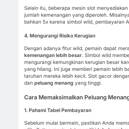
Selain itu, beberapa mesin slot menyediaka
jumlah kemenangan yang diperoleh. Misalny
bahkan 5x karena simbol wild, pembayaran An
4.
Mengurangi Risiko Kerugian
Dengan adanya fitur wild, pemain dapat mer
kemenangan lebih besar
. Simbol wild membe
mengurangi kemungkinan kerugian besar ka
yang hilang. Ini juga memberi pemain lebih
taruhan mereka lebih kecil. Slot gacor deng
dan
peluang menang
yang tinggi.
Cara Memaksimalkan Peluang Menang d
1.
Pahami Tabel Pembayaran
Sebelum mulai bermain, pastikan Anda mema