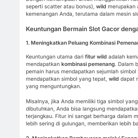
seperti scatter atau bonus),
wild
merupakan a
kemenangan Anda, terutama dalam mesin sl
Keuntungan Bermain Slot Gacor denga
1.
Meningkatkan Peluang Kombinasi Pemena
Keuntungan utama dari
fitur wild
adalah kem
mendapatkan
kombinasi pemenang
. Dalam 
pemain harus mendapatkan sejumlah simbol t
mendapatkan simbol yang tepat,
wild
dapat 
yang menguntungkan.
Misalnya, jika Anda memiliki tiga simbol yan
dibutuhkan, Anda bisa langsung mendapatk
terjangkau. Fitur ini sangat berharga dalam 
lebih sering di gulungan, memberikan lebih