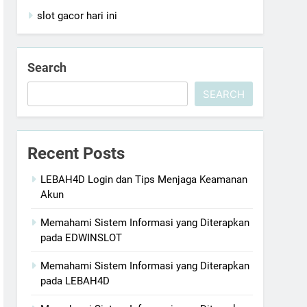
slot gacor hari ini
Search
SEARCH
Recent Posts
LEBAH4D Login dan Tips Menjaga Keamanan
Akun
Memahami Sistem Informasi yang Diterapkan
pada EDWINSLOT
Memahami Sistem Informasi yang Diterapkan
pada LEBAH4D