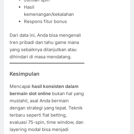
Hasil
kemenangan/kekalahan
Respons fitur bonus
Dari data ini, Anda bisa mengenali
tren pribadi dan tahu game mana
yang sebaiknya dilanjutkan atau
dihindari di masa mendatang.
Kesimpulan
Mencapai
hasil konsisten dalam
bermain slot online
bukan hal yang
mustahil, asal Anda bermain
dengan strategi yang tepat. Teknik
terbaru seperti flat betting,
evaluasi 75-spin, time window, dan
layering modal bisa menjadi