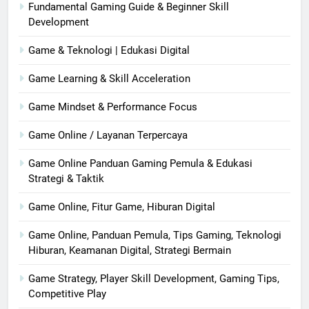
Fundamental Gaming Guide & Beginner Skill
Development
Game & Teknologi | Edukasi Digital
Game Learning & Skill Acceleration
Game Mindset & Performance Focus
Game Online / Layanan Terpercaya
Game Online Panduan Gaming Pemula & Edukasi
Strategi & Taktik
Game Online, Fitur Game, Hiburan Digital
Game Online, Panduan Pemula, Tips Gaming, Teknologi
Hiburan, Keamanan Digital, Strategi Bermain
Game Strategy, Player Skill Development, Gaming Tips,
Competitive Play