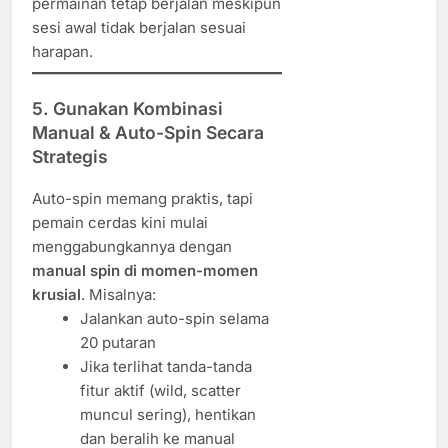
permainan tetap berjalan meskipun
sesi awal tidak berjalan sesuai
harapan.
5. Gunakan Kombinasi
Manual & Auto-Spin Secara
Strategis
Auto-spin memang praktis, tapi
pemain cerdas kini mulai
menggabungkannya dengan
manual spin di momen-momen
krusial
. Misalnya:
Jalankan auto-spin selama
20 putaran
Jika terlihat tanda-tanda
fitur aktif (wild, scatter
muncul sering), hentikan
dan beralih ke manual