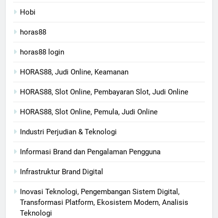
Hobi
horas88
horas88 login
HORAS88, Judi Online, Keamanan
HORAS88, Slot Online, Pembayaran Slot, Judi Online
HORAS88, Slot Online, Pemula, Judi Online
Industri Perjudian & Teknologi
Informasi Brand dan Pengalaman Pengguna
Infrastruktur Brand Digital
Inovasi Teknologi, Pengembangan Sistem Digital,
Transformasi Platform, Ekosistem Modern, Analisis
Teknologi