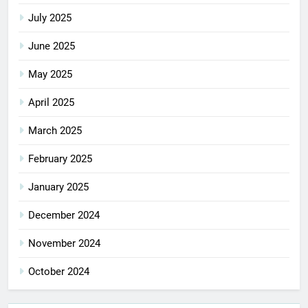
July 2025
June 2025
May 2025
April 2025
March 2025
February 2025
January 2025
December 2024
November 2024
October 2024