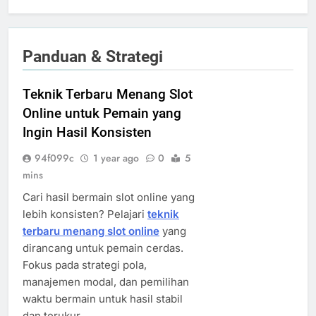
Panduan & Strategi
Teknik Terbaru Menang Slot
Online untuk Pemain yang
Ingin Hasil Konsisten
94f099c
1 year ago
0
5
mins
Cari hasil bermain slot online yang
lebih konsisten? Pelajari
teknik
terbaru menang slot online
yang
dirancang untuk pemain cerdas.
Fokus pada strategi pola,
manajemen modal, dan pemilihan
waktu bermain untuk hasil stabil
dan terukur.