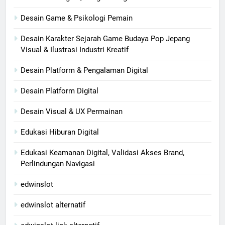
Desain Game & Psikologi Pemain
Desain Karakter Sejarah Game Budaya Pop Jepang
Visual & Ilustrasi Industri Kreatif
Desain Platform & Pengalaman Digital
Desain Platform Digital
Desain Visual & UX Permainan
Edukasi Hiburan Digital
Edukasi Keamanan Digital, Validasi Akses Brand,
Perlindungan Navigasi
edwinslot
edwinslot alternatif