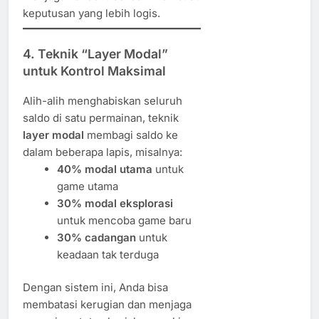
keputusan yang lebih logis.
4. Teknik “Layer Modal”
untuk Kontrol Maksimal
Alih-alih menghabiskan seluruh
saldo di satu permainan, teknik
layer modal
membagi saldo ke
dalam beberapa lapis, misalnya:
40% modal utama
untuk
game utama
30% modal eksplorasi
untuk mencoba game baru
30% cadangan
untuk
keadaan tak terduga
Dengan sistem ini, Anda bisa
membatasi kerugian dan menjaga