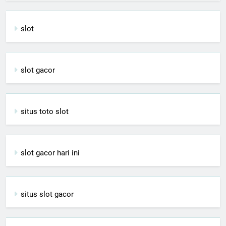
slot
slot gacor
situs toto slot
slot gacor hari ini
situs slot gacor