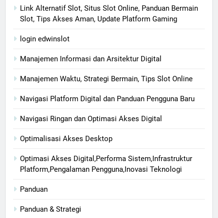
Link Alternatif Slot, Situs Slot Online, Panduan Bermain
Slot, Tips Akses Aman, Update Platform Gaming
login edwinslot
Manajemen Informasi dan Arsitektur Digital
Manajemen Waktu, Strategi Bermain, Tips Slot Online
Navigasi Platform Digital dan Panduan Pengguna Baru
Navigasi Ringan dan Optimasi Akses Digital
Optimalisasi Akses Desktop
Optimasi Akses Digital,Performa Sistem,Infrastruktur
Platform,Pengalaman Pengguna,Inovasi Teknologi
Panduan
Panduan & Strategi