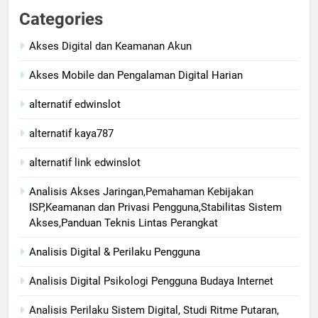
Categories
Akses Digital dan Keamanan Akun
Akses Mobile dan Pengalaman Digital Harian
alternatif edwinslot
alternatif kaya787
alternatif link edwinslot
Analisis Akses Jaringan,Pemahaman Kebijakan
ISP,Keamanan dan Privasi Pengguna,Stabilitas Sistem
Akses,Panduan Teknis Lintas Perangkat
Analisis Digital & Perilaku Pengguna
Analisis Digital Psikologi Pengguna Budaya Internet
Analisis Perilaku Sistem Digital, Studi Ritme Putaran,