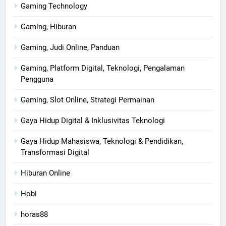
Gaming Technology
Gaming, Hiburan
Gaming, Judi Online, Panduan
Gaming, Platform Digital, Teknologi, Pengalaman
Pengguna
Gaming, Slot Online, Strategi Permainan
Gaya Hidup Digital & Inklusivitas Teknologi
Gaya Hidup Mahasiswa, Teknologi & Pendidikan,
Transformasi Digital
Hiburan Online
Hobi
horas88