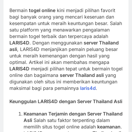
Bermain
togel online
kini menjadi pilihan favorit
bagi banyak orang yang mencari keseruan dan
kesempatan untuk meraih keuntungan besar. Salah
satu platform yang menawarkan pengalaman
bermain togel terbaik dan terpercaya adalah
LARIS4D
. Dengan menggunakan
server Thailand
asli
, LARIS4D menjanjikan pemain peluang besar
untuk meraih kemenangan dengan hasil yang
optimal. Artikel ini akan membahas mengapa
LARIS4D
menjadi pilihan tepat untuk bermain togel
online dan bagaimana
server Thailand asli
yang
digunakan oleh situs ini memberikan keuntungan
maksimal bagi para pemainnya
laris4d
.
Keunggulan LARIS4D dengan Server Thailand Asli
Keamanan Terjamin dengan Server Thailand
Asli
Salah satu faktor terpenting dalam
memilih situs togel online adalah
keamanan
.