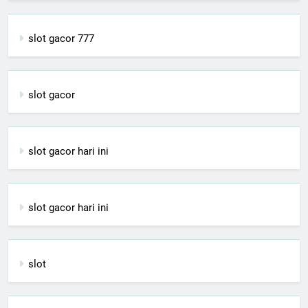
slot gacor 777
slot gacor
slot gacor hari ini
slot gacor hari ini
slot