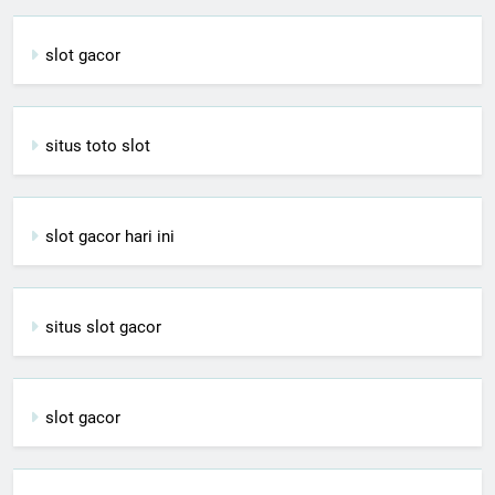
slot gacor
situs toto slot
slot gacor hari ini
situs slot gacor
slot gacor