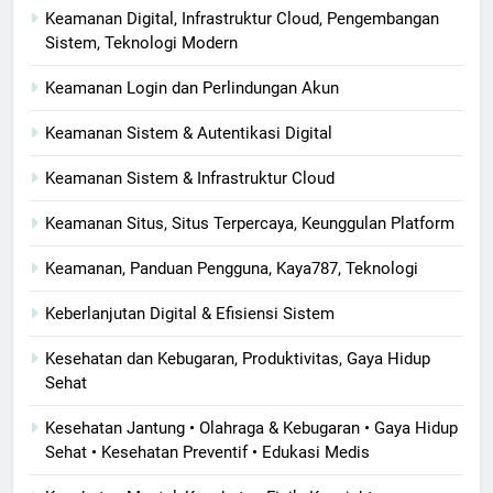
Keamanan Digital, Infrastruktur Cloud, Pengembangan
Sistem, Teknologi Modern
Keamanan Login dan Perlindungan Akun
Keamanan Sistem & Autentikasi Digital
Keamanan Sistem & Infrastruktur Cloud
Keamanan Situs, Situs Terpercaya, Keunggulan Platform
Keamanan, Panduan Pengguna, Kaya787, Teknologi
Keberlanjutan Digital & Efisiensi Sistem
Kesehatan dan Kebugaran, Produktivitas, Gaya Hidup
Sehat
Kesehatan Jantung • Olahraga & Kebugaran • Gaya Hidup
Sehat • Kesehatan Preventif • Edukasi Medis