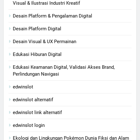
Visual & Ilustrasi Industri Kreatif
Desain Platform & Pengalaman Digital
Desain Platform Digital
Desain Visual & UX Permainan
Edukasi Hiburan Digital
Edukasi Keamanan Digital, Validasi Akses Brand,
Perlindungan Navigasi
edwinslot
edwinslot alternatif
edwinslot link alternatif
edwinslot login
Ekologi dan Lingkungan Pokémon Dunia Fiksi dan Alam