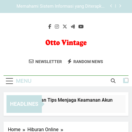
Skip
Memahami Sistem Informasi yang Diterapkan
to
pada LEBAH4D
content
Memahami Sistem Informasi yang Diterapkan
pada KAYA787
LEBAH4D Login dan Tips Menjaga Keamanan
Akun
Memahami Sistem Informasi yang Diterapkan
pada EDWINSLOT
Otto Vintage
Koleksi Produk Klasik Dan Gaya Vintage
Memahami Sistem Informasi yang Diterapkan
NEWSLETTER
RANDOM NEWS
pada LEBAH4D
Dari Otto Vintage. Temukan Barang Unik
Memahami Sistem Informasi yang Diterapkan
Yang Menambah Karakter Pada
pada KAYA787
MENU
Penampilan Anda.
EBAH4D Login dan Tips Menjaga Keamanan Akun
Memah
HEADLINES
Weeks Ago
3 Week
Home
Hiburan Online