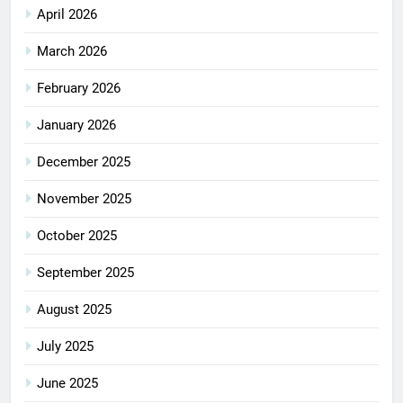
April 2026
March 2026
February 2026
January 2026
December 2025
November 2025
October 2025
September 2025
August 2025
July 2025
June 2025