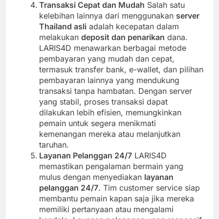
Transaksi Cepat dan Mudah
Salah satu
kelebihan lainnya dari menggunakan
server
Thailand asli
adalah kecepatan dalam
melakukan
deposit dan penarikan
dana.
LARIS4D menawarkan berbagai metode
pembayaran yang mudah dan cepat,
termasuk transfer bank, e-wallet, dan pilihan
pembayaran lainnya yang mendukung
transaksi tanpa hambatan. Dengan server
yang stabil, proses transaksi dapat
dilakukan lebih efisien, memungkinkan
pemain untuk segera menikmati
kemenangan mereka atau melanjutkan
taruhan.
Layanan Pelanggan 24/7
LARIS4D
memastikan pengalaman bermain yang
mulus dengan menyediakan
layanan
pelanggan 24/7
. Tim customer service siap
membantu pemain kapan saja jika mereka
memiliki pertanyaan atau mengalami