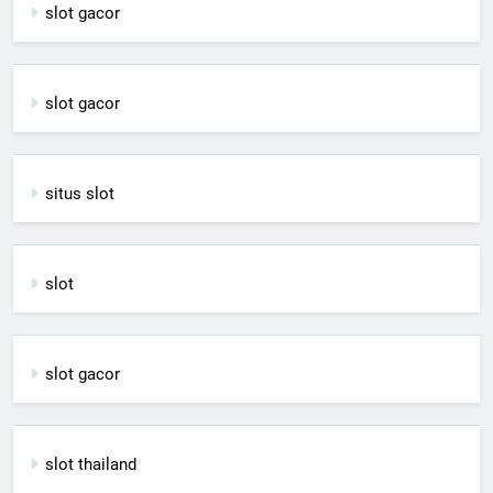
slot gacor
slot gacor
situs slot
slot
slot gacor
slot thailand