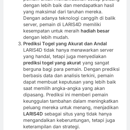
dengan lebih baik dan mendapatkan hasil
yang maksimal dari taruhan mereka.
Dengan adanya teknologi canggih di balik
server, pemain di LARIS4D memiliki
kesempatan untuk meraih
hadiah besar
dengan lebih mudah.
Prediksi Togel yang Akurat dan Andal
LARIS4D tidak hanya menawarkan server
yang handal, tetapi juga menyediakan
prediksi togel yang akurat
yang sangat
berguna bagi para pemain. Dengan prediksi
berbasis data dan analisis terkini, pemain
dapat membuat keputusan yang lebih baik
saat memilih angka-angka yang akan
dipasang. Prediksi ini memberi pemain
keunggulan tambahan dalam meningkatkan
peluang mereka untuk menang, menjadikan
LARIS4D
sebagai situs yang tidak hanya
mengandalkan keberuntungan, tetapi juga
keterampilan dan strategi.