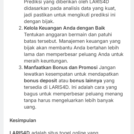
Prediksi yang diberikan oleh LARIS4D
didasarkan pada analisis data yang kuat,
jadi pastikan untuk mengikuti prediksi ini
dengan bijak.
Kelola Keuangan Anda dengan Baik
Tentukan anggaran bermain dan patuhi
batas tersebut. Manajemen keuangan yang
bijak akan membantu Anda bertahan lebih
lama dan memperbesar peluang Anda untuk
meraih keuntungan.
Manfaatkan Bonus dan Promosi
Jangan
lewatkan kesempatan untuk mendapatkan
bonus deposit
atau
bonus lainnya
yang
tersedia di LARIS4D. Ini adalah cara yang
bagus untuk memperbesar peluang menang
tanpa harus mengeluarkan lebih banyak
uang.
Kesimpulan
LARIS4D
adalah situs togel online yang