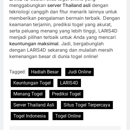
menggabungkan
server Thailand asli
dengan
teknologi canggih dan fitur menarik lainnya untuk
memberikan pengalaman bermain terbaik. Dengan
keamanan terjamin, prediksi togel yang akurat,
serta peluang menang yang lebih tinggi, LARIS4D
menjadi pilihan terbaik untuk Anda yang mencari
keuntungan maksimal
. Jadi, bergabunglah
dengan LARIS4D sekarang dan mulailah meraih
kemenangan besar di dunia togel online!
Tagged:
Hadiah Besar
Judi Online
Keuntungan Togel
LARIS4D
Menang Togel
Prediksi Togel
Server Thailand Asli
Situs Togel Terpercaya
Togel Indonesia
Togel Online