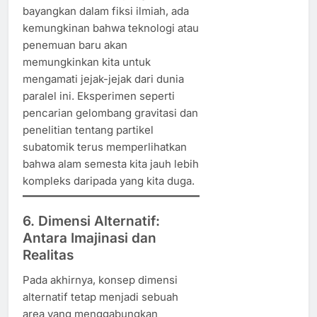
bayangkan dalam fiksi ilmiah, ada
kemungkinan bahwa teknologi atau
penemuan baru akan
memungkinkan kita untuk
mengamati jejak-jejak dari dunia
paralel ini. Eksperimen seperti
pencarian gelombang gravitasi dan
penelitian tentang partikel
subatomik terus memperlihatkan
bahwa alam semesta kita jauh lebih
kompleks daripada yang kita duga.
6. Dimensi Alternatif:
Antara Imajinasi dan
Realitas
Pada akhirnya, konsep dimensi
alternatif tetap menjadi sebuah
area yang menggabungkan