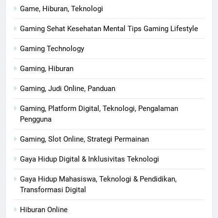
Game, Hiburan, Teknologi
Gaming Sehat Kesehatan Mental Tips Gaming Lifestyle
Gaming Technology
Gaming, Hiburan
Gaming, Judi Online, Panduan
Gaming, Platform Digital, Teknologi, Pengalaman
Pengguna
Gaming, Slot Online, Strategi Permainan
Gaya Hidup Digital & Inklusivitas Teknologi
Gaya Hidup Mahasiswa, Teknologi & Pendidikan,
Transformasi Digital
Hiburan Online