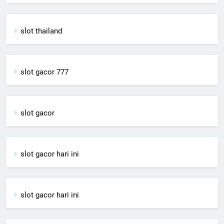
slot thailand
slot gacor 777
slot gacor
slot gacor hari ini
slot gacor hari ini