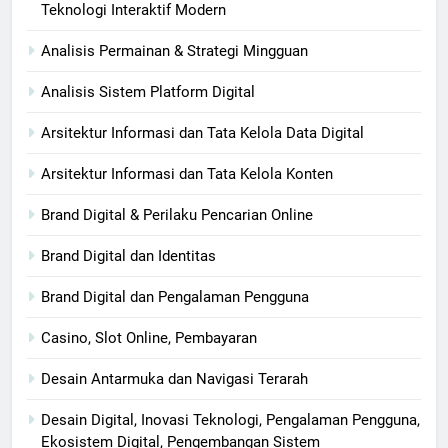
Teknologi Interaktif Modern
Analisis Permainan & Strategi Mingguan
Analisis Sistem Platform Digital
Arsitektur Informasi dan Tata Kelola Data Digital
Arsitektur Informasi dan Tata Kelola Konten
Brand Digital & Perilaku Pencarian Online
Brand Digital dan Identitas
Brand Digital dan Pengalaman Pengguna
Casino, Slot Online, Pembayaran
Desain Antarmuka dan Navigasi Terarah
Desain Digital, Inovasi Teknologi, Pengalaman Pengguna,
Ekosistem Digital, Pengembangan Sistem