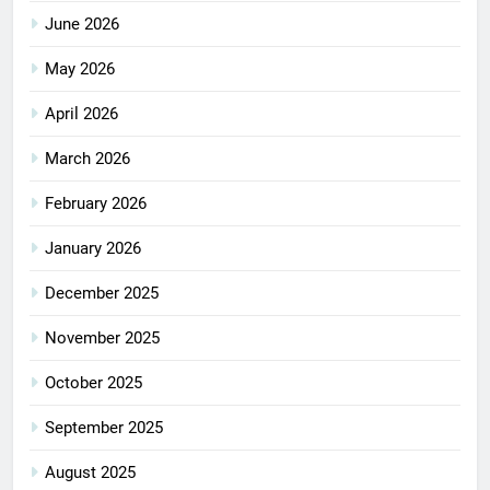
June 2026
May 2026
April 2026
March 2026
February 2026
January 2026
December 2025
November 2025
October 2025
September 2025
August 2025