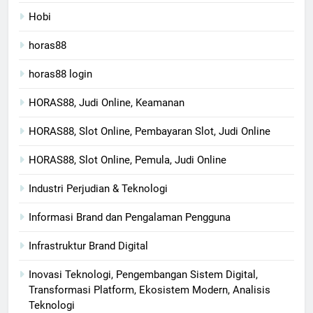
Hobi
horas88
horas88 login
HORAS88, Judi Online, Keamanan
HORAS88, Slot Online, Pembayaran Slot, Judi Online
HORAS88, Slot Online, Pemula, Judi Online
Industri Perjudian & Teknologi
Informasi Brand dan Pengalaman Pengguna
Infrastruktur Brand Digital
Inovasi Teknologi, Pengembangan Sistem Digital,
Transformasi Platform, Ekosistem Modern, Analisis
Teknologi