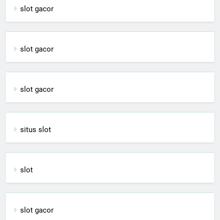
slot gacor
slot gacor
slot gacor
situs slot
slot
slot gacor