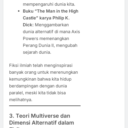
mempengaruhi dunia kita.
Buku “The Man in the High
Castle” karya Philip K.
Dick:
Menggambarkan
dunia alternatif di mana Axis
Powers memenangkan
Perang Dunia II, mengubah
sejarah dunia.
Fiksi ilmiah telah menginspirasi
banyak orang untuk merenungkan
kemungkinan bahwa kita hidup
berdampingan dengan dunia
paralel, meski kita tidak bisa
melihatnya.
3. Teori Multiverse dan
Dimensi Alternatif dalam