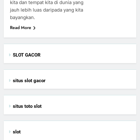
kita dan tempat kita di dunia yang
jauh lebih luas daripada yang kita
bayangkan.
Read More
SLOT GACOR
situs slot gacor
situs toto slot
slot