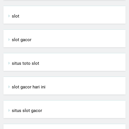
slot
slot gacor
situs toto slot
slot gacor hari ini
situs slot gacor