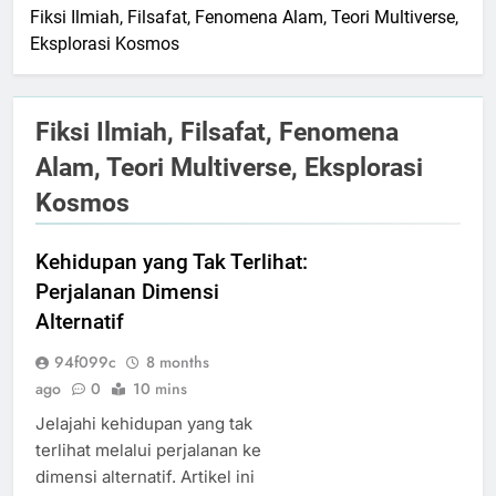
Fiksi Ilmiah, Filsafat, Fenomena Alam, Teori Multiverse,
Eksplorasi Kosmos
Fiksi Ilmiah, Filsafat, Fenomena
Alam, Teori Multiverse, Eksplorasi
Kosmos
Kehidupan yang Tak Terlihat:
Perjalanan Dimensi
Alternatif
94f099c
8 months
ago
0
10 mins
Jelajahi kehidupan yang tak
terlihat melalui perjalanan ke
dimensi alternatif. Artikel ini