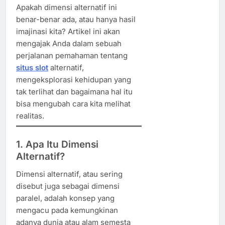
Apakah dimensi alternatif ini
benar-benar ada, atau hanya hasil
imajinasi kita? Artikel ini akan
mengajak Anda dalam sebuah
perjalanan pemahaman tentang
situs slot
alternatif,
mengeksplorasi kehidupan yang
tak terlihat dan bagaimana hal itu
bisa mengubah cara kita melihat
realitas.
1. Apa Itu Dimensi
Alternatif?
Dimensi alternatif, atau sering
disebut juga sebagai dimensi
paralel, adalah konsep yang
mengacu pada kemungkinan
adanya dunia atau alam semesta