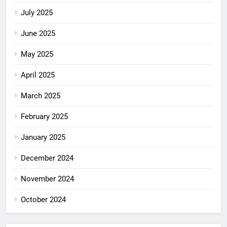
July 2025
June 2025
May 2025
April 2025
March 2025
February 2025
January 2025
December 2024
November 2024
October 2024