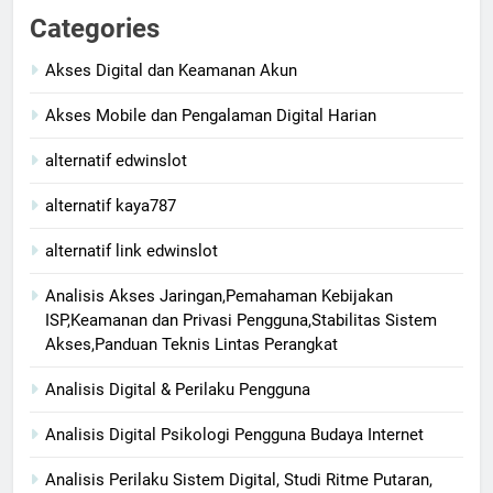
Categories
Akses Digital dan Keamanan Akun
Akses Mobile dan Pengalaman Digital Harian
alternatif edwinslot
alternatif kaya787
alternatif link edwinslot
Analisis Akses Jaringan,Pemahaman Kebijakan
ISP,Keamanan dan Privasi Pengguna,Stabilitas Sistem
Akses,Panduan Teknis Lintas Perangkat
Analisis Digital & Perilaku Pengguna
Analisis Digital Psikologi Pengguna Budaya Internet
Analisis Perilaku Sistem Digital, Studi Ritme Putaran,