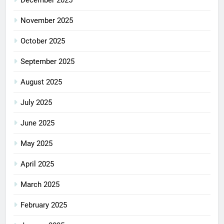
November 2025
October 2025
September 2025
August 2025
July 2025
June 2025
May 2025
April 2025
March 2025
February 2025