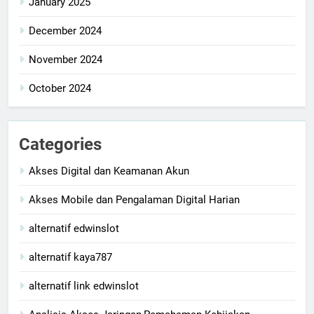
January 2025
December 2024
November 2024
October 2024
Categories
Akses Digital dan Keamanan Akun
Akses Mobile dan Pengalaman Digital Harian
alternatif edwinslot
alternatif kaya787
alternatif link edwinslot