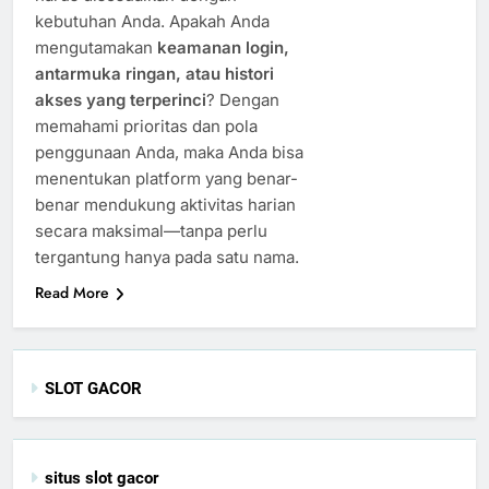
kebutuhan Anda. Apakah Anda
mengutamakan
keamanan login,
antarmuka ringan, atau histori
akses yang terperinci
? Dengan
memahami prioritas dan pola
penggunaan Anda, maka Anda bisa
menentukan platform yang benar-
benar mendukung aktivitas harian
secara maksimal—tanpa perlu
tergantung hanya pada satu nama.
Read More
SLOT GACOR
situs slot gacor