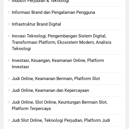
Industri Perjudian & Teknologi
Informasi Brand dan Pengalaman Pengguna
Infrastruktur Brand Digital
Inovasi Teknologi, Pengembangan Sistem Digital,
Transformasi Platform, Ekosistem Modern, Analisis
Teknologi
Investasi, Keuangan, Keamanan Online, Platform
Investasi
Judi Online, Keamanan Bermain, Platform Slot
Judi Online, Keamanan dan Kepercayaan
Judi Online, Slot Online, Keuntungan Bermain Slot,
Platform Terpercaya
Judi Slot Online, Teknologi Perjudian, Platform Judi