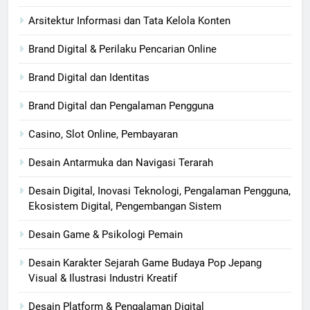
Arsitektur Informasi dan Tata Kelola Konten
Brand Digital & Perilaku Pencarian Online
Brand Digital dan Identitas
Brand Digital dan Pengalaman Pengguna
Casino, Slot Online, Pembayaran
Desain Antarmuka dan Navigasi Terarah
Desain Digital, Inovasi Teknologi, Pengalaman Pengguna,
Ekosistem Digital, Pengembangan Sistem
Desain Game & Psikologi Pemain
Desain Karakter Sejarah Game Budaya Pop Jepang
Visual & Ilustrasi Industri Kreatif
Desain Platform & Pengalaman Digital