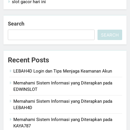
slot gacor hari ini
Search
SEARCH
Recent Posts
LEBAH4D Login dan Tips Menjaga Keamanan Akun
Memahami Sistem Informasi yang Diterapkan pada
EDWINSLOT
Memahami Sistem Informasi yang Diterapkan pada
LEBAH4D
Memahami Sistem Informasi yang Diterapkan pada
KAYA787