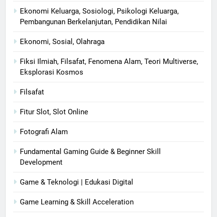
Ekonomi Keluarga, Sosiologi, Psikologi Keluarga,
Pembangunan Berkelanjutan, Pendidikan Nilai
Ekonomi, Sosial, Olahraga
Fiksi Ilmiah, Filsafat, Fenomena Alam, Teori Multiverse,
Eksplorasi Kosmos
Filsafat
Fitur Slot, Slot Online
Fotografi Alam
Fundamental Gaming Guide & Beginner Skill
Development
Game & Teknologi | Edukasi Digital
Game Learning & Skill Acceleration