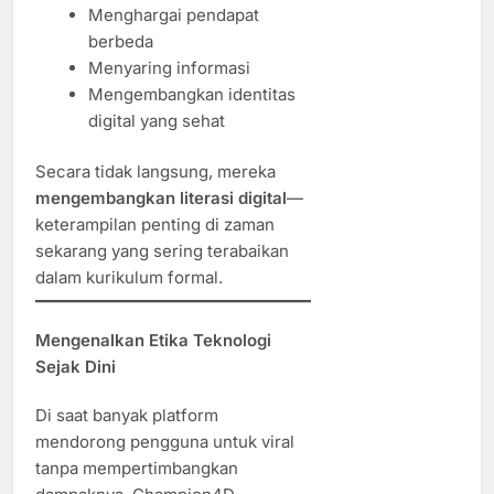
Menghargai pendapat
berbeda
Menyaring informasi
Mengembangkan identitas
digital yang sehat
Secara tidak langsung, mereka
mengembangkan literasi digital
—
keterampilan penting di zaman
sekarang yang sering terabaikan
dalam kurikulum formal.
Mengenalkan Etika Teknologi
Sejak Dini
Di saat banyak platform
mendorong pengguna untuk viral
tanpa mempertimbangkan