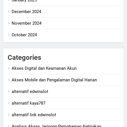
January 2025
December 2024
November 2024
October 2024
Categories
Akses Digital dan Keamanan Akun
Akses Mobile dan Pengalaman Digital Harian
alternatif edwinslot
alternatif kaya787
alternatif link edwinslot
Analisis Akses Jaringan,Pemahaman Kebijakan