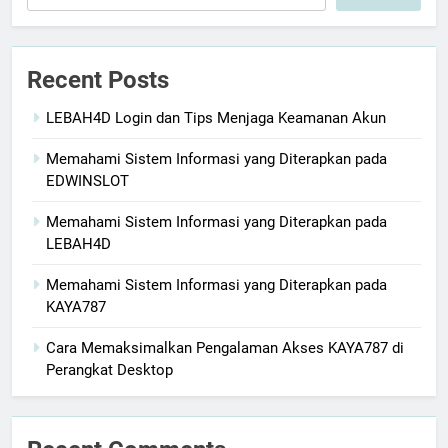
Recent Posts
LEBAH4D Login dan Tips Menjaga Keamanan Akun
Memahami Sistem Informasi yang Diterapkan pada
EDWINSLOT
Memahami Sistem Informasi yang Diterapkan pada
LEBAH4D
Memahami Sistem Informasi yang Diterapkan pada
KAYA787
Cara Memaksimalkan Pengalaman Akses KAYA787 di
Perangkat Desktop