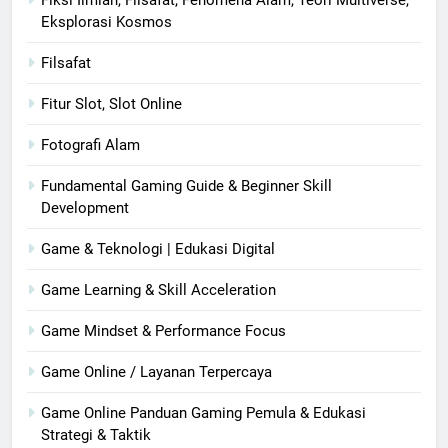
Fiksi Ilmiah, Filsafat, Fenomena Alam, Teori Multiverse,
Eksplorasi Kosmos
Filsafat
Fitur Slot, Slot Online
Fotografi Alam
Fundamental Gaming Guide & Beginner Skill
Development
Game & Teknologi | Edukasi Digital
Game Learning & Skill Acceleration
Game Mindset & Performance Focus
Game Online / Layanan Terpercaya
Game Online Panduan Gaming Pemula & Edukasi
Strategi & Taktik