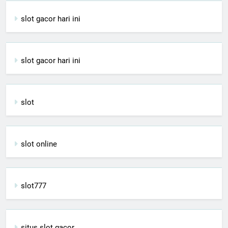
slot gacor hari ini
slot gacor hari ini
slot
slot online
slot777
situs slot gacor