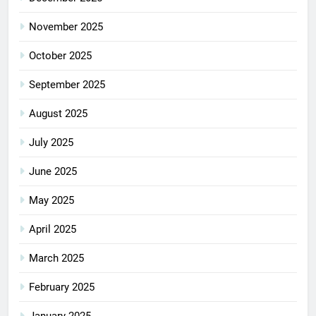
November 2025
October 2025
September 2025
August 2025
July 2025
June 2025
May 2025
April 2025
March 2025
February 2025