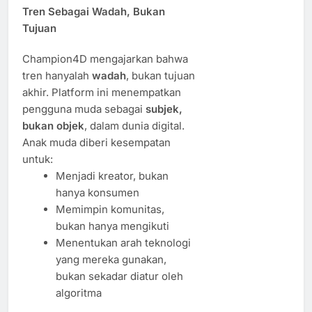
Tren Sebagai Wadah, Bukan
Tujuan
Champion4D mengajarkan bahwa
tren hanyalah
wadah
, bukan tujuan
akhir. Platform ini menempatkan
pengguna muda sebagai
subjek,
bukan objek
, dalam dunia digital.
Anak muda diberi kesempatan
untuk:
Menjadi kreator, bukan
hanya konsumen
Memimpin komunitas,
bukan hanya mengikuti
Menentukan arah teknologi
yang mereka gunakan,
bukan sekadar diatur oleh
algoritma