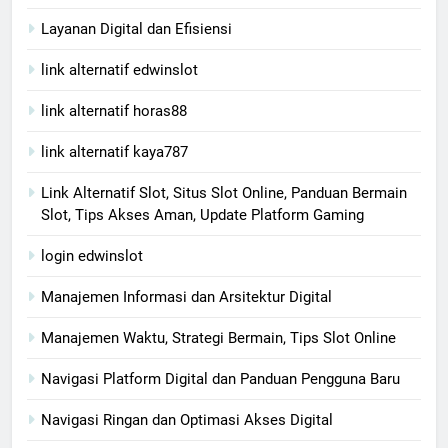
Layanan Digital dan Efisiensi
link alternatif edwinslot
link alternatif horas88
link alternatif kaya787
Link Alternatif Slot, Situs Slot Online, Panduan Bermain
Slot, Tips Akses Aman, Update Platform Gaming
login edwinslot
Manajemen Informasi dan Arsitektur Digital
Manajemen Waktu, Strategi Bermain, Tips Slot Online
Navigasi Platform Digital dan Panduan Pengguna Baru
Navigasi Ringan dan Optimasi Akses Digital