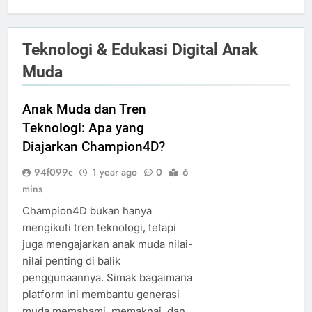
Teknologi & Edukasi Digital Anak
Muda
Anak Muda dan Tren
Teknologi: Apa yang
Diajarkan Champion4D?
94f099c
1 year ago
0
6
mins
Champion4D bukan hanya
mengikuti tren teknologi, tetapi
juga mengajarkan anak muda nilai-
nilai penting di balik
penggunaannya. Simak bagaimana
platform ini membantu generasi
muda memahami, memaknai, dan