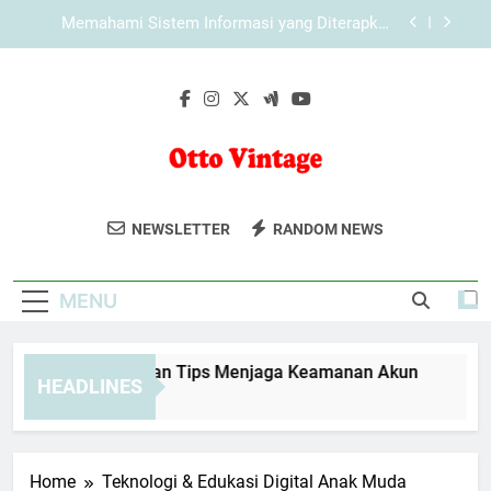
Skip
Memahami Sistem Informasi yang Diterapkan
to
pada LEBAH4D
content
Memahami Sistem Informasi yang Diterapkan
pada KAYA787
LEBAH4D Login dan Tips Menjaga Keamanan
Akun
Memahami Sistem Informasi yang Diterapkan
pada EDWINSLOT
Otto Vintage
Koleksi Produk Klasik Dan Gaya Vintage
Memahami Sistem Informasi yang Diterapkan
NEWSLETTER
RANDOM NEWS
pada LEBAH4D
Dari Otto Vintage. Temukan Barang Unik
Memahami Sistem Informasi yang Diterapkan
Yang Menambah Karakter Pada
pada KAYA787
MENU
Penampilan Anda.
EBAH4D Login dan Tips Menjaga Keamanan Akun
Memah
HEADLINES
Weeks Ago
2 Week
Home
Teknologi & Edukasi Digital Anak Muda