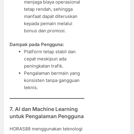
menjaga biaya operasional
tetap rendah, sehingga
manfaat dapat diteruskan
kepada pemain melalui
bonus dan promosi.
Dampak pada Pengguna:
Platform tetap stabil dan
cepat meskipun ada
peningkatan trafik.
Pengalaman bermain yang
konsisten tanpa gangguan
teknis.
7.
AI dan Machine Learning
untuk Pengalaman Pengguna
HORAS88 menggunakan teknologi