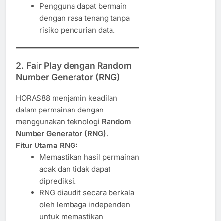
Pengguna dapat bermain
dengan rasa tenang tanpa
risiko pencurian data.
2.
Fair Play dengan Random
Number Generator (RNG)
HORAS88 menjamin keadilan
dalam permainan dengan
menggunakan teknologi
Random
Number Generator (RNG)
.
Fitur Utama RNG:
Memastikan hasil permainan
acak dan tidak dapat
diprediksi.
RNG diaudit secara berkala
oleh lembaga independen
untuk memastikan