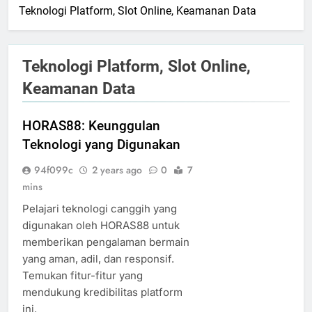
Teknologi Platform, Slot Online, Keamanan Data
Teknologi Platform, Slot Online,
Keamanan Data
HORAS88: Keunggulan
Teknologi yang Digunakan
94f099c
2 years ago
0
7
mins
Pelajari teknologi canggih yang
digunakan oleh HORAS88 untuk
memberikan pengalaman bermain
yang aman, adil, dan responsif.
Temukan fitur-fitur yang
mendukung kredibilitas platform
ini.