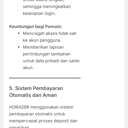
sehingga meningkatkan
keamanan login.
Keuntungan bagi Pemain:
Mencegah akses tidak sah
ke akun pengguna.
Memberikan lapisan
perlindungan tambahan
untuk data pribadi dan saldo
akun.
5.
Sistem Pembayaran
Otomatis dan Aman
HORAS88 menggunakan sistem
pembayaran otomatis untuk
mempercepat proses deposit dan
penarikan.