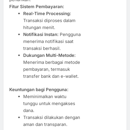
Fitur Sistem Pembayaran:
Real-Time Processing:
Transaksi diproses dalam
hitungan menit.
Notifikasi Instan:
Pengguna
menerima notifikasi saat
transaksi berhasil.
Dukungan Multi-Metode:
Menerima berbagai metode
pembayaran, termasuk
transfer bank dan e-wallet.
Keuntungan bagi Pengguna:
Meminimalkan waktu
tunggu untuk mengakses
dana.
Transaksi dilakukan dengan
aman dan transparan.