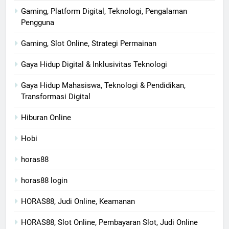
Gaming, Platform Digital, Teknologi, Pengalaman
Pengguna
Gaming, Slot Online, Strategi Permainan
Gaya Hidup Digital & Inklusivitas Teknologi
Gaya Hidup Mahasiswa, Teknologi & Pendidikan,
Transformasi Digital
Hiburan Online
Hobi
horas88
horas88 login
HORAS88, Judi Online, Keamanan
HORAS88, Slot Online, Pembayaran Slot, Judi Online