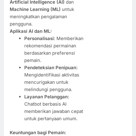
Artificial Intelligence (AI)
dan
Machine Learning (ML)
untuk
meningkatkan pengalaman
pengguna.
Aplikasi AI dan ML:
Personalisasi:
Memberikan
rekomendasi permainan
berdasarkan preferensi
pemain.
Pendeteksian Penipuan:
Mengidentifikasi aktivitas
mencurigakan untuk
melindungi pengguna.
Layanan Pelanggan:
Chatbot berbasis AI
memberikan jawaban cepat
untuk pertanyaan umum.
Keuntungan bagi Pemain: