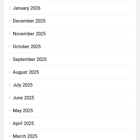
January 2026
December 2025
November 2025
October 2025
September 2025
August 2025
July 2025
June 2025
May 2025
April 2025
March 2025