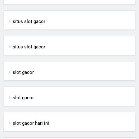
situs slot gacor
situs slot gacor
slot gacor
slot gacor
slot gacor hari ini