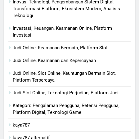
Inovasi Teknologi, Pengembangan Sistem Digital,
Transformasi Platform, Ekosistem Modern, Analisis
Teknologi
Investasi, Keuangan, Keamanan Online, Platform
Investasi
Judi Online, Keamanan Bermain, Platform Slot
Judi Online, Keamanan dan Kepercayaan
Judi Online, Slot Online, Keuntungan Bermain Slot,
Platform Terpercaya
Judi Slot Online, Teknologi Perjudian, Platform Judi
Kategori: Pengalaman Pengguna, Retensi Pengguna,
Platform Digital, Teknologi Game
kaya787
kaya787 alternatif