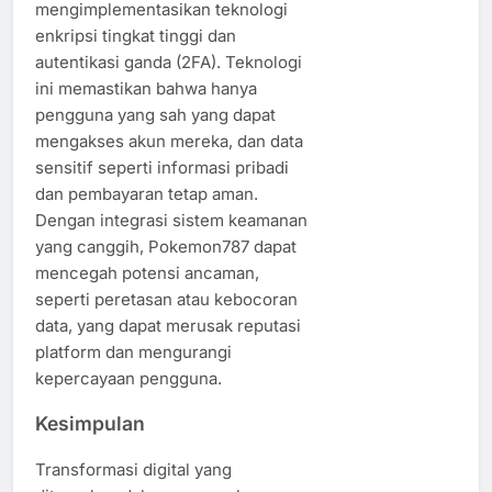
mengimplementasikan teknologi
enkripsi tingkat tinggi dan
autentikasi ganda (2FA). Teknologi
ini memastikan bahwa hanya
pengguna yang sah yang dapat
mengakses akun mereka, dan data
sensitif seperti informasi pribadi
dan pembayaran tetap aman.
Dengan integrasi sistem keamanan
yang canggih, Pokemon787 dapat
mencegah potensi ancaman,
seperti peretasan atau kebocoran
data, yang dapat merusak reputasi
platform dan mengurangi
kepercayaan pengguna.
Kesimpulan
Transformasi digital yang