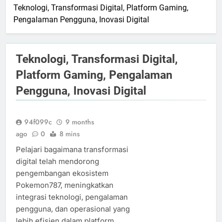
Teknologi, Transformasi Digital, Platform Gaming,
Pengalaman Pengguna, Inovasi Digital
Teknologi, Transformasi Digital,
Platform Gaming, Pengalaman
Pengguna, Inovasi Digital
94f099c
9 months
ago
0
8 mins
Pelajari bagaimana transformasi
digital telah mendorong
pengembangan ekosistem
Pokemon787, meningkatkan
integrasi teknologi, pengalaman
pengguna, dan operasional yang
lebih efisien dalam platform