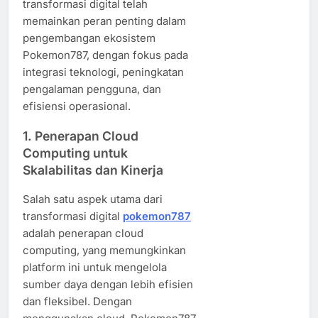
transformasi digital telah
memainkan peran penting dalam
pengembangan ekosistem
Pokemon787, dengan fokus pada
integrasi teknologi, peningkatan
pengalaman pengguna, dan
efisiensi operasional.
1.
Penerapan Cloud
Computing untuk
Skalabilitas dan Kinerja
Salah satu aspek utama dari
transformasi digital
pokemon787
adalah penerapan cloud
computing, yang memungkinkan
platform ini untuk mengelola
sumber daya dengan lebih efisien
dan fleksibel. Dengan