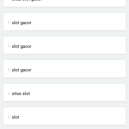
slot gacor
slot gacor
slot gacor
situs slot
slot