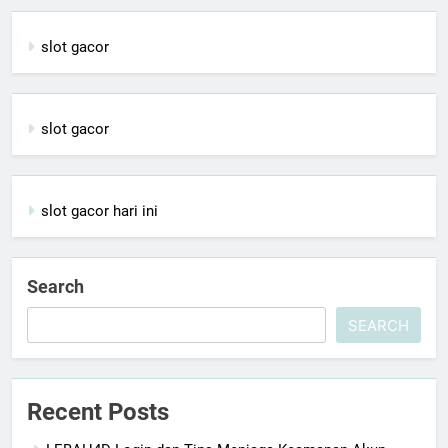
slot gacor
slot gacor
slot gacor hari ini
Search
SEARCH
Recent Posts