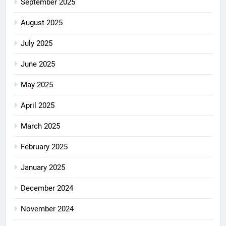
September 2025
August 2025
July 2025
June 2025
May 2025
April 2025
March 2025
February 2025
January 2025
December 2024
November 2024