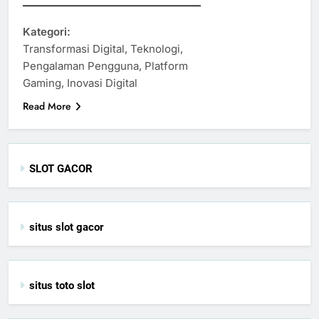
Kategori:
Transformasi Digital, Teknologi,
Pengalaman Pengguna, Platform
Gaming, Inovasi Digital
Read More
SLOT GACOR
situs slot gacor
situs toto slot