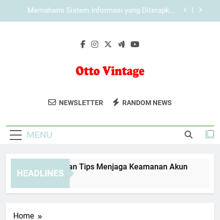
Skip
Memahami Sistem Informasi yang Diterapkan
to
pada LEBAH4D
content
Memahami Sistem Informasi yang Diterapkan
pada KAYA787
LEBAH4D Login dan Tips Menjaga Keamanan
Akun
Memahami Sistem Informasi yang Diterapkan
pada EDWINSLOT
Otto Vintage
Koleksi Produk Klasik Dan Gaya Vintage
Memahami Sistem Informasi yang Diterapkan
NEWSLETTER
RANDOM NEWS
pada LEBAH4D
Dari Otto Vintage. Temukan Barang Unik
Memahami Sistem Informasi yang Diterapkan
Yang Menambah Karakter Pada
pada KAYA787
MENU
Penampilan Anda.
EBAH4D Login dan Tips Menjaga Keamanan Akun
Mema
HEADLINES
 Weeks Ago
2 Wee
Home