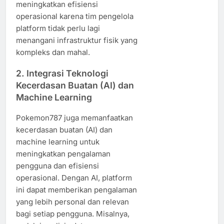
meningkatkan efisiensi
operasional karena tim pengelola
platform tidak perlu lagi
menangani infrastruktur fisik yang
kompleks dan mahal.
2.
Integrasi Teknologi
Kecerdasan Buatan (AI) dan
Machine Learning
Pokemon787 juga memanfaatkan
kecerdasan buatan (AI) dan
machine learning untuk
meningkatkan pengalaman
pengguna dan efisiensi
operasional. Dengan AI, platform
ini dapat memberikan pengalaman
yang lebih personal dan relevan
bagi setiap pengguna. Misalnya,