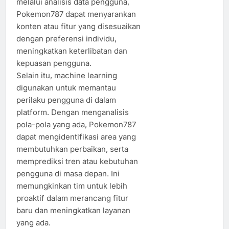
melalui analisis data pengguna,
Pokemon787 dapat menyarankan
konten atau fitur yang disesuaikan
dengan preferensi individu,
meningkatkan keterlibatan dan
kepuasan pengguna.
Selain itu, machine learning
digunakan untuk memantau
perilaku pengguna di dalam
platform. Dengan menganalisis
pola-pola yang ada, Pokemon787
dapat mengidentifikasi area yang
membutuhkan perbaikan, serta
memprediksi tren atau kebutuhan
pengguna di masa depan. Ini
memungkinkan tim untuk lebih
proaktif dalam merancang fitur
baru dan meningkatkan layanan
yang ada.