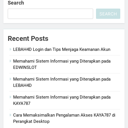
Search
SEARCH
Recent Posts
LEBAH4D Login dan Tips Menjaga Keamanan Akun
Memahami Sistem Informasi yang Diterapkan pada
EDWINSLOT
Memahami Sistem Informasi yang Diterapkan pada
LEBAH4D
Memahami Sistem Informasi yang Diterapkan pada
KAYA787
Cara Memaksimalkan Pengalaman Akses KAYA787 di
Perangkat Desktop