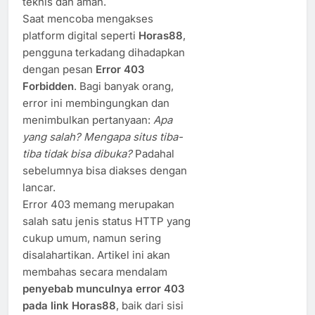
teknis dan aman.
Saat mencoba mengakses
platform digital seperti
Horas88
,
pengguna terkadang dihadapkan
dengan pesan
Error 403
Forbidden
. Bagi banyak orang,
error ini membingungkan dan
menimbulkan pertanyaan:
Apa
yang salah? Mengapa situs tiba-
tiba tidak bisa dibuka?
Padahal
sebelumnya bisa diakses dengan
lancar.
Error 403 memang merupakan
salah satu jenis status HTTP yang
cukup umum, namun sering
disalahartikan. Artikel ini akan
membahas secara mendalam
penyebab munculnya error 403
pada link Horas88
, baik dari sisi