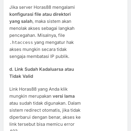
Jika server Horas88 mengalami
konfigurasi file atau direktori
yang salah
, maka sistem akan
menolak akses sebagai langkah
pencegahan. Misalnya, file
yang mengatur hak
.htaccess
akses mungkin secara tidak
sengaja membatasi IP publik.
d.
Link Sudah Kadaluarsa atau
Tidak Valid
Link Horas88 yang Anda klik
mungkin merupakan
versi lama
atau sudah tidak digunakan. Dalam
sistem redirect otomatis, jika tidak
diperbarui dengan benar, akses ke
link tersebut bisa memicu error