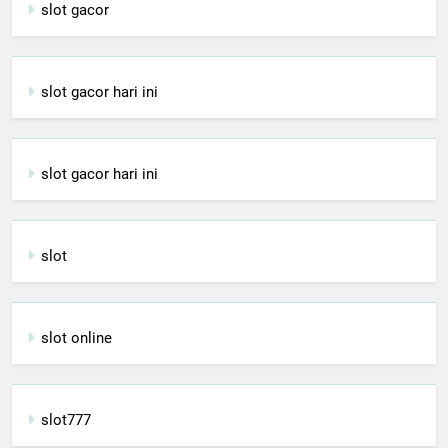
slot gacor
slot gacor hari ini
slot gacor hari ini
slot
slot online
slot777