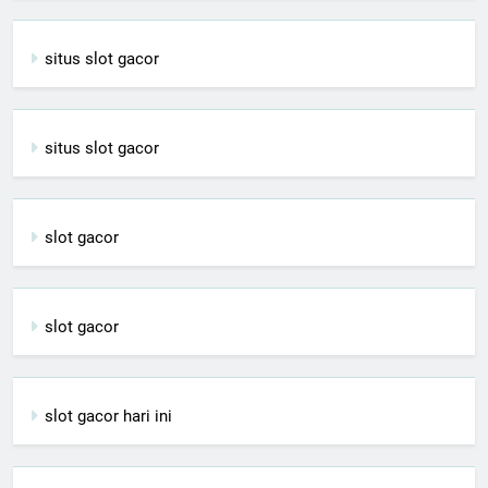
situs slot gacor
situs slot gacor
slot gacor
slot gacor
slot gacor hari ini