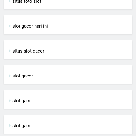
situs toto slot
slot gacor hari ini
situs slot gacor
slot gacor
slot gacor
slot gacor