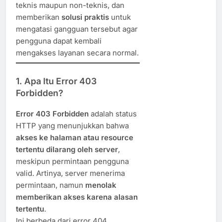
teknis maupun non-teknis, dan
memberikan
solusi praktis
untuk
mengatasi gangguan tersebut agar
pengguna dapat kembali
mengakses layanan secara normal.
1.
Apa Itu Error 403
Forbidden?
Error 403 Forbidden
adalah status
HTTP yang menunjukkan bahwa
akses ke halaman atau resource
tertentu dilarang oleh server
,
meskipun permintaan pengguna
valid. Artinya, server menerima
permintaan, namun
menolak
memberikan akses karena alasan
tertentu
.
Ini berbeda dari error 404