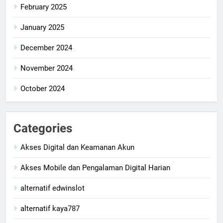
February 2025
January 2025
December 2024
November 2024
October 2024
Categories
Akses Digital dan Keamanan Akun
Akses Mobile dan Pengalaman Digital Harian
alternatif edwinslot
alternatif kaya787