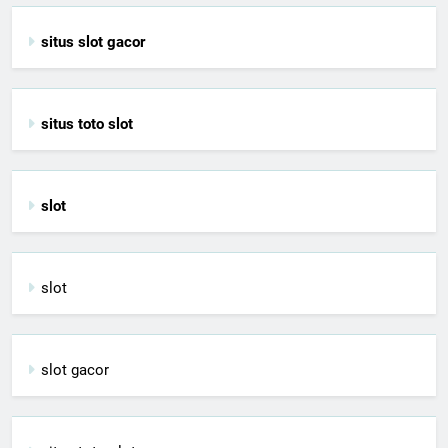
situs slot gacor
situs toto slot
slot
slot
slot gacor