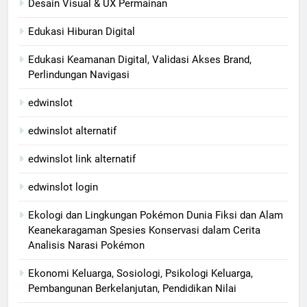
Desain Visual & UX Permainan
Edukasi Hiburan Digital
Edukasi Keamanan Digital, Validasi Akses Brand,
Perlindungan Navigasi
edwinslot
edwinslot alternatif
edwinslot link alternatif
edwinslot login
Ekologi dan Lingkungan Pokémon Dunia Fiksi dan Alam
Keanekaragaman Spesies Konservasi dalam Cerita
Analisis Narasi Pokémon
Ekonomi Keluarga, Sosiologi, Psikologi Keluarga,
Pembangunan Berkelanjutan, Pendidikan Nilai