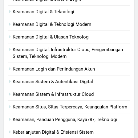
Keamanan Digital & Teknologi
Keamanan Digital & Teknologi Modern
Keamanan Digital & Ulasan Teknologi
Keamanan Digital, Infrastruktur Cloud, Pengembangan
Sistem, Teknologi Modern
Keamanan Login dan Perlindungan Akun
Keamanan Sistem & Autentikasi Digital
Keamanan Sistem & Infrastruktur Cloud
Keamanan Situs, Situs Terpercaya, Keunggulan Platform
Keamanan, Panduan Pengguna, Kaya787, Teknologi
Keberlanjutan Digital & Efisiensi Sistem