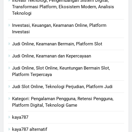
Inovasi Teknologi, Pengembangan Sistem Digital,
Transformasi Platform, Ekosistem Modern, Analisis
Teknologi
Investasi, Keuangan, Keamanan Online, Platform
Investasi
Judi Online, Keamanan Bermain, Platform Slot
Judi Online, Keamanan dan Kepercayaan
Judi Online, Slot Online, Keuntungan Bermain Slot,
Platform Terpercaya
Judi Slot Online, Teknologi Perjudian, Platform Judi
Kategori: Pengalaman Pengguna, Retensi Pengguna,
Platform Digital, Teknologi Game
kaya787
kaya787 alternatif