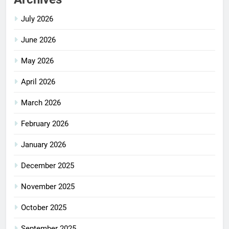
July 2026
June 2026
May 2026
April 2026
March 2026
February 2026
January 2026
December 2025
November 2025
October 2025
September 2025