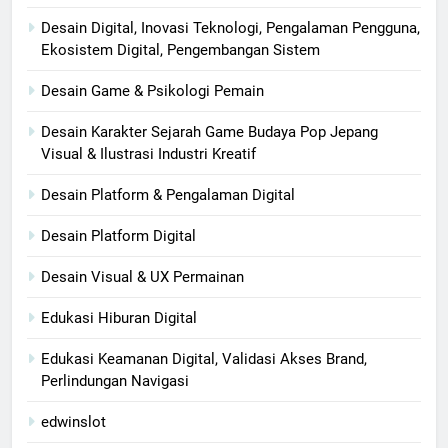
Desain Digital, Inovasi Teknologi, Pengalaman Pengguna,
Ekosistem Digital, Pengembangan Sistem
Desain Game & Psikologi Pemain
Desain Karakter Sejarah Game Budaya Pop Jepang
Visual & Ilustrasi Industri Kreatif
Desain Platform & Pengalaman Digital
Desain Platform Digital
Desain Visual & UX Permainan
Edukasi Hiburan Digital
Edukasi Keamanan Digital, Validasi Akses Brand,
Perlindungan Navigasi
edwinslot