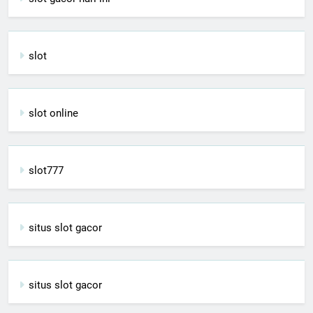
slot
slot online
slot777
situs slot gacor
situs slot gacor