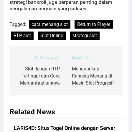
strategi bankroll juga berperan penting dalam
pengalaman bermain yang sukses.
Tagged:
cara menang slot
Return to Player
RTP slot
Slot Online
strategi slot
Previous:
Next:
Post
navigation
Slot dengan RTP
Mengungkap
Tertinggi dan Cara
Rahasia Menang di
Memanfaatkannya
Mesin Slot Progresif
Related News
LARIS4D: Situs Togel Online dengan Server