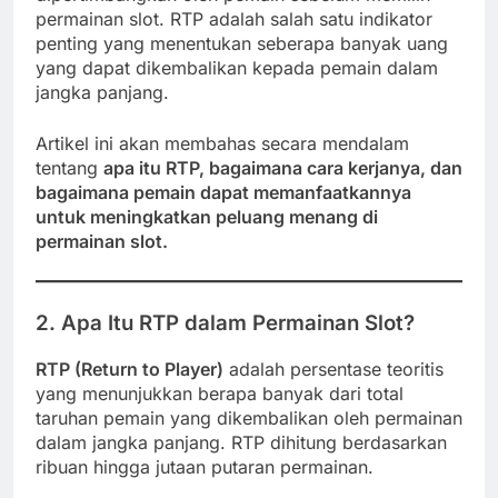
permainan slot. RTP adalah salah satu indikator
penting yang menentukan seberapa banyak uang
yang dapat dikembalikan kepada pemain dalam
jangka panjang.
Artikel ini akan membahas secara mendalam
tentang
apa itu RTP, bagaimana cara kerjanya, dan
bagaimana pemain dapat memanfaatkannya
untuk meningkatkan peluang menang di
permainan slot.
2. Apa Itu RTP dalam Permainan Slot?
RTP (Return to Player)
adalah persentase teoritis
yang menunjukkan berapa banyak dari total
taruhan pemain yang dikembalikan oleh permainan
dalam jangka panjang. RTP dihitung berdasarkan
ribuan hingga jutaan putaran permainan.