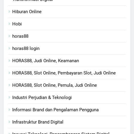
Hiburan Online
Hobi
horas88
horas88 login
HORAS88, Judi Online, Keamanan
HORAS88, Slot Online, Pembayaran Slot, Judi Online
HORAS88, Slot Online, Pemula, Judi Online
Industri Perjudian & Teknologi
Informasi Brand dan Pengalaman Pengguna
Infrastruktur Brand Digital