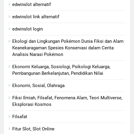
edwinslot alternatif
edwinslot link alternatif
edwinslot login
Ekologi dan Lingkungan Pokémon Dunia Fiksi dan Alam
Keanekaragaman Spesies Konservasi dalam Cerita
Analisis Narasi Pokémon
Ekonomi Keluarga, Sosiologi, Psikologi Keluarga,
Pembangunan Berkelanjutan, Pendidikan Nilai
Ekonomi, Sosial, Olahraga
Fiksi Ilmiah, Filsafat, Fenomena Alam, Teori Multiverse,
Eksplorasi Kosmos
Filsafat
Fitur Slot, Slot Online