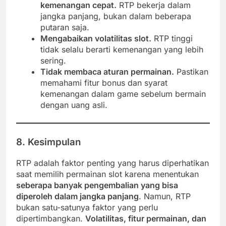
kemenangan cepat.
RTP bekerja dalam
jangka panjang, bukan dalam beberapa
putaran saja.
Mengabaikan volatilitas slot.
RTP tinggi
tidak selalu berarti kemenangan yang lebih
sering.
Tidak membaca aturan permainan.
Pastikan
memahami fitur bonus dan syarat
kemenangan dalam game sebelum bermain
dengan uang asli.
8. Kesimpulan
RTP adalah faktor penting yang harus diperhatikan
saat memilih permainan slot karena menentukan
seberapa banyak pengembalian yang bisa
diperoleh dalam jangka panjang
. Namun, RTP
bukan satu-satunya faktor yang perlu
dipertimbangkan.
Volatilitas, fitur permainan, dan