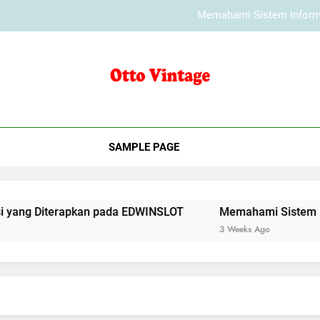
Memahami Sistem Inform
Memahami Sistem Info
Memahami Sistem Inf
o Vintage
LEBAH4D Lo
roduk Klasik Dan Gaya Vintage Dari Otto Vintage. Temukan Ba
Memahami Sistem Inform
SAMPLE PAGE
Memahami Sistem Info
Memahami Sistem Inf
rapkan pada EDWINSLOT
Memahami Sistem Informasi y
3 Weeks Ago