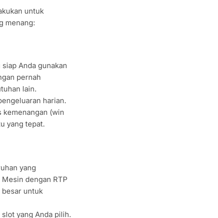
lakukan untuk
ng menang:
g siap Anda gunakan
angan pernah
uhan lain.
engeluaran harian.
as kemenangan (win
u yang tepat.
ruhan yang
. Mesin dengan RTP
h besar untuk
lot yang Anda pilih.