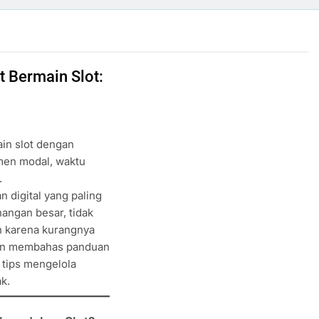
 Bermain Slot:
in slot dengan
emen modal, waktu
.
n digital yang paling
angan besar, tidak
n karena kurangnya
 akan membahas panduan
 tips mengelola
k.