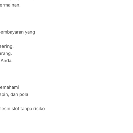
permainan.
 pembayaran yang
sering.
arang.
 Anda.
 memahami
spin, dan pola
in slot tanpa risiko