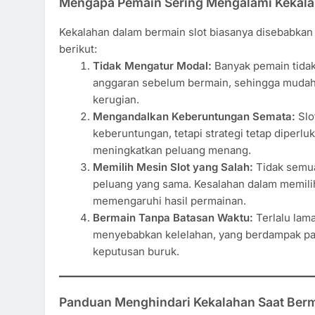
Mengapa Pemain Sering Mengalami Kekala
Kekalahan dalam bermain slot biasanya disebabkan
berikut:
Tidak Mengatur Modal:
Banyak pemain tida
anggaran sebelum bermain, sehingga mudah
kerugian.
Mengandalkan Keberuntungan Semata:
Slo
keberuntungan, tetapi strategi tetap diperlu
meningkatkan peluang menang.
Memilih Mesin Slot yang Salah:
Tidak semua
peluang yang sama. Kesalahan dalam memili
memengaruhi hasil permainan.
Bermain Tanpa Batasan Waktu:
Terlalu lam
menyebabkan kelelahan, yang berdampak p
keputusan buruk.
Panduan Menghindari Kekalahan Saat Berm