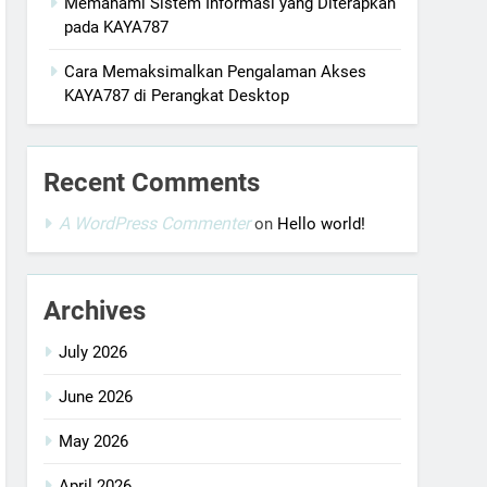
Memahami Sistem Informasi yang Diterapkan
pada KAYA787
Cara Memaksimalkan Pengalaman Akses
KAYA787 di Perangkat Desktop
Recent Comments
A WordPress Commenter
on
Hello world!
Archives
July 2026
June 2026
May 2026
April 2026