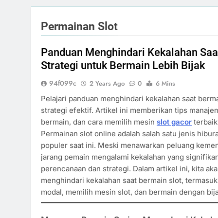
Permainan Slot
Panduan Menghindari Kekalahan Saat
Strategi untuk Bermain Lebih Bijak
94f099c
2 Years Ago
0
6 Mins
Pelajari panduan menghindari kekalahan saat berma
strategi efektif. Artikel ini memberikan tips manaj
bermain, dan cara memilih mesin
slot gacor
terbaik
Permainan slot online adalah salah satu jenis hibura
populer saat ini. Meski menawarkan peluang kemen
jarang pemain mengalami kekalahan yang signifika
perencanaan dan strategi. Dalam artikel ini, kita
menghindari kekalahan saat bermain slot, termasuk
modal, memilih mesin slot, dan bermain dengan bija