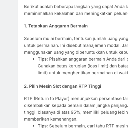
Berikut adalah beberapa langkah yang dapat Anda 
meminimalkan kekalahan dan meningkatkan pelua
1. Tetapkan Anggaran Bermain
Sebelum mulai bermain, tentukan jumlah uang yan
untuk permainan. Ini disebut manajemen modal. J
menggunakan uang yang diperuntukkan untuk kebut
Tips:
Pisahkan anggaran bermain Anda dari p
Gunakan batas kerugian (loss limit) dan bat
limit) untuk menghentikan permainan di wakt
2. Pilih Mesin Slot dengan RTP Tinggi
RTP (Return to Player) menunjukkan persentase ta
dikembalikan kepada pemain dalam jangka panjang
tinggi, biasanya di atas 95%, memiliki peluang lebi
memberikan kemenangan.
Tips:
Sebelum bermain, cari tahu RTP mesin s