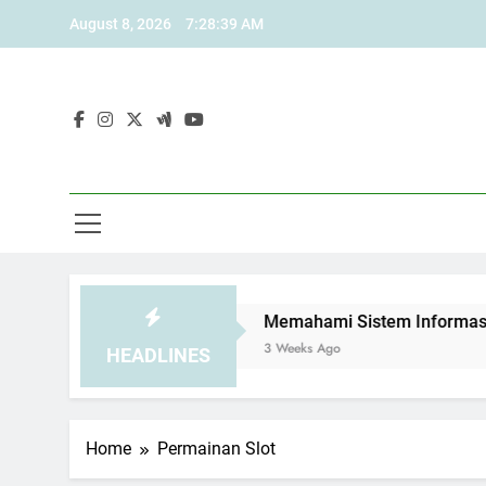
Skip
August 8, 2026
7:28:40 AM
to
content
Ott
Koleksi P
Keamanan Akun
Memahami Sistem Informasi yang Dite
3 Weeks Ago
HEADLINES
Home
Permainan Slot