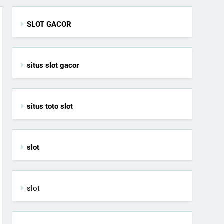
SLOT GACOR
situs slot gacor
situs toto slot
slot
slot