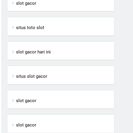
slot gacor
situs toto slot
slot gacor hari ini
situs slot gacor
slot gacor
slot gacor