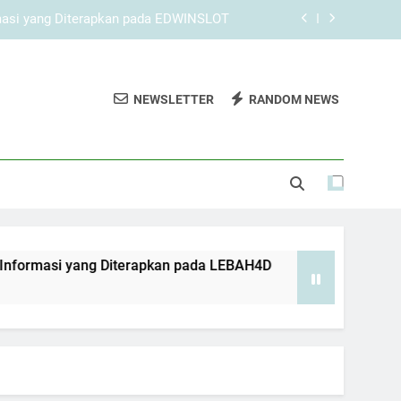
asi yang Diterapkan pada EDWINSLOT
rmasi yang Diterapkan pada LEBAH4D
ormasi yang Diterapkan pada KAYA787
NEWSLETTER
RANDOM NEWS
gin dan Tips Menjaga Keamanan Akun
rang Unik Yang Menambah Karakter Pada Penampilan Anda.
asi yang Diterapkan pada EDWINSLOT
rmasi yang Diterapkan pada LEBAH4D
ormasi yang Diterapkan pada KAYA787
ang Diterapkan pada LEBAH4D
Memahami Sistem Inform
3 Weeks Ago