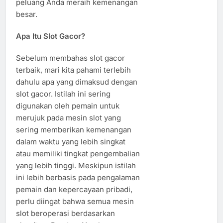
peluang Anda meraih kemenangan
besar.
Apa Itu Slot Gacor?
Sebelum membahas slot gacor
terbaik, mari kita pahami terlebih
dahulu apa yang dimaksud dengan
slot gacor. Istilah ini sering
digunakan oleh pemain untuk
merujuk pada mesin slot yang
sering memberikan kemenangan
dalam waktu yang lebih singkat
atau memiliki tingkat pengembalian
yang lebih tinggi. Meskipun istilah
ini lebih berbasis pada pengalaman
pemain dan kepercayaan pribadi,
perlu diingat bahwa semua mesin
slot beroperasi berdasarkan