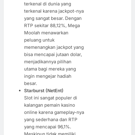
terkenal di dunia yang
terkenal karena jackpot-nya
yang sangat besar. Dengan
RTP sekitar 88,12%, Mega
Moolah menawarkan
peluang untuk
memenangkan jackpot yang
bisa mencapai jutaan dolar,
menjadikannya pilihan
utama bagi mereka yang
ingin mengejar hadiah
besar.
Starburst (NetEnt)
Slot ini sangat populer di
kalangan pemain kasino
online karena gameplay-nya
yang sederhana dan RTP
yang mencapai 96,1%.
Meskipun tidak memiliki