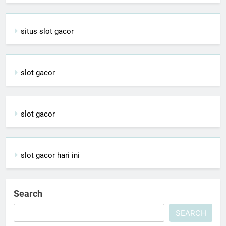
situs slot gacor
slot gacor
slot gacor
slot gacor hari ini
Search
SEARCH