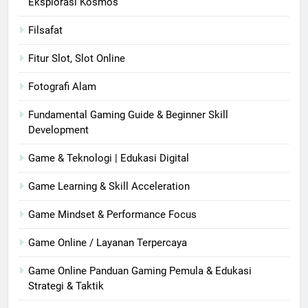
Eksplorasi Kosmos
Filsafat
Fitur Slot, Slot Online
Fotografi Alam
Fundamental Gaming Guide & Beginner Skill
Development
Game & Teknologi | Edukasi Digital
Game Learning & Skill Acceleration
Game Mindset & Performance Focus
Game Online / Layanan Terpercaya
Game Online Panduan Gaming Pemula & Edukasi
Strategi & Taktik