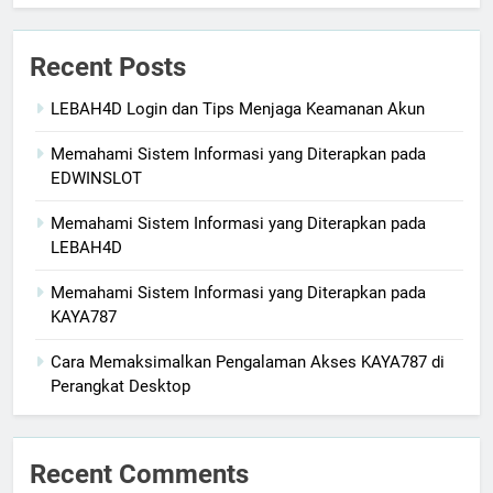
Recent Posts
LEBAH4D Login dan Tips Menjaga Keamanan Akun
Memahami Sistem Informasi yang Diterapkan pada
EDWINSLOT
Memahami Sistem Informasi yang Diterapkan pada
LEBAH4D
Memahami Sistem Informasi yang Diterapkan pada
KAYA787
Cara Memaksimalkan Pengalaman Akses KAYA787 di
Perangkat Desktop
Recent Comments