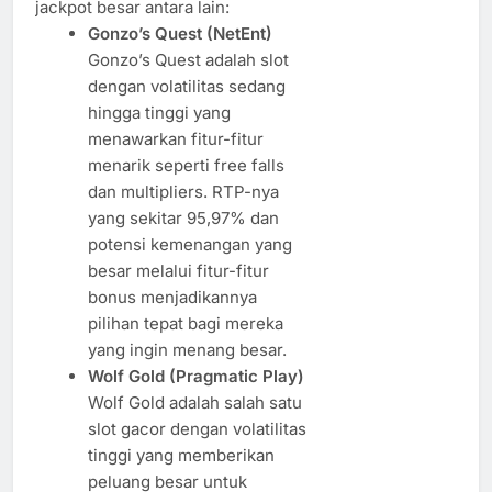
jackpot besar antara lain:
Gonzo’s Quest (NetEnt)
Gonzo’s Quest adalah slot
dengan volatilitas sedang
hingga tinggi yang
menawarkan fitur-fitur
menarik seperti free falls
dan multipliers. RTP-nya
yang sekitar 95,97% dan
potensi kemenangan yang
besar melalui fitur-fitur
bonus menjadikannya
pilihan tepat bagi mereka
yang ingin menang besar.
Wolf Gold (Pragmatic Play)
Wolf Gold adalah salah satu
slot gacor dengan volatilitas
tinggi yang memberikan
peluang besar untuk