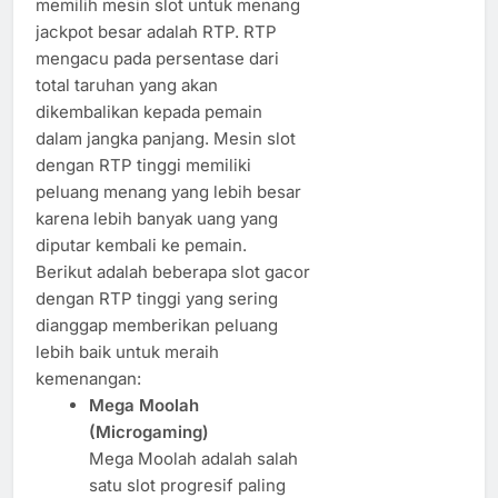
memilih mesin slot untuk menang
jackpot besar adalah RTP. RTP
mengacu pada persentase dari
total taruhan yang akan
dikembalikan kepada pemain
dalam jangka panjang. Mesin slot
dengan RTP tinggi memiliki
peluang menang yang lebih besar
karena lebih banyak uang yang
diputar kembali ke pemain.
Berikut adalah beberapa slot gacor
dengan RTP tinggi yang sering
dianggap memberikan peluang
lebih baik untuk meraih
kemenangan:
Mega Moolah
(Microgaming)
Mega Moolah adalah salah
satu slot progresif paling