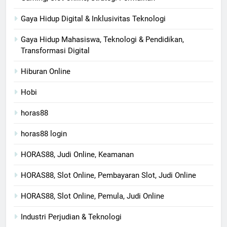
Gaya Hidup Digital & Inklusivitas Teknologi
Gaya Hidup Mahasiswa, Teknologi & Pendidikan,
Transformasi Digital
Hiburan Online
Hobi
horas88
horas88 login
HORAS88, Judi Online, Keamanan
HORAS88, Slot Online, Pembayaran Slot, Judi Online
HORAS88, Slot Online, Pemula, Judi Online
Industri Perjudian & Teknologi