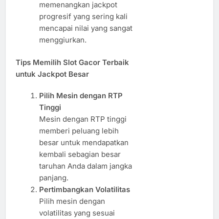
memenangkan jackpot
progresif yang sering kali
mencapai nilai yang sangat
menggiurkan.
Tips Memilih Slot Gacor Terbaik
untuk Jackpot Besar
Pilih Mesin dengan RTP
Tinggi
Mesin dengan RTP tinggi
memberi peluang lebih
besar untuk mendapatkan
kembali sebagian besar
taruhan Anda dalam jangka
panjang.
Pertimbangkan Volatilitas
Pilih mesin dengan
volatilitas yang sesuai