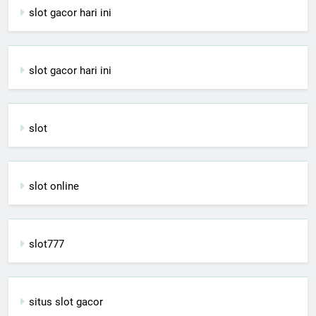
slot gacor hari ini
slot gacor hari ini
slot
slot online
slot777
situs slot gacor