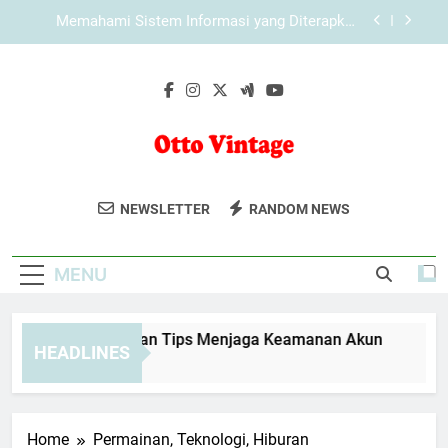
Skip
Memahami Sistem Informasi yang Diterapkan
to
pada LEBAH4D
content
Memahami Sistem Informasi yang Diterapkan
pada KAYA787
LEBAH4D Login dan Tips Menjaga Keamanan
Akun
Memahami Sistem Informasi yang Diterapkan
pada EDWINSLOT
Otto Vintage
Koleksi Produk Klasik Dan Gaya Vintage
Memahami Sistem Informasi yang Diterapkan
NEWSLETTER
RANDOM NEWS
pada LEBAH4D
Dari Otto Vintage. Temukan Barang Unik
Memahami Sistem Informasi yang Diterapkan
Yang Menambah Karakter Pada
pada KAYA787
MENU
Penampilan Anda.
EBAH4D Login dan Tips Menjaga Keamanan Akun
Memah
HEADLINES
Weeks Ago
2 Week
Home
Permainan, Teknologi, Hiburan