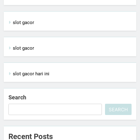
slot gacor
slot gacor
slot gacor hari ini
Search
SEARCH
Recent Posts