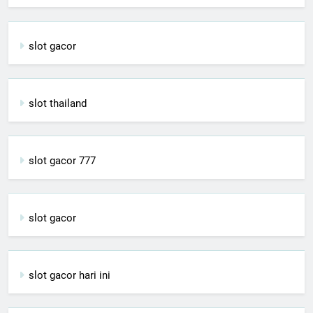
slot gacor
slot thailand
slot gacor 777
slot gacor
slot gacor hari ini