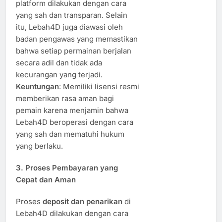
platform dilakukan dengan cara
yang sah dan transparan. Selain
itu, Lebah4D juga diawasi oleh
badan pengawas yang memastikan
bahwa setiap permainan berjalan
secara adil dan tidak ada
kecurangan yang terjadi.
Keuntungan
: Memiliki lisensi resmi
memberikan rasa aman bagi
pemain karena menjamin bahwa
Lebah4D beroperasi dengan cara
yang sah dan mematuhi hukum
yang berlaku.
3.
Proses Pembayaran yang
Cepat dan Aman
Proses
deposit dan penarikan
di
Lebah4D dilakukan dengan cara