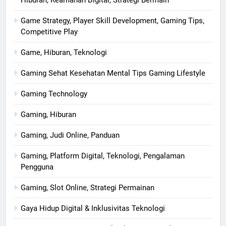
Game Strategy, Player Skill Development, Gaming Tips,
Competitive Play
Game, Hiburan, Teknologi
Gaming Sehat Kesehatan Mental Tips Gaming Lifestyle
Gaming Technology
Gaming, Hiburan
Gaming, Judi Online, Panduan
Gaming, Platform Digital, Teknologi, Pengalaman
Pengguna
Gaming, Slot Online, Strategi Permainan
Gaya Hidup Digital & Inklusivitas Teknologi