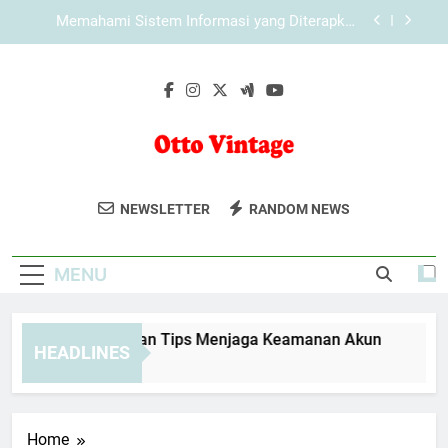
Skip
Memahami Sistem Informasi yang Diterapkan
to
pada LEBAH4D
content
Memahami Sistem Informasi yang Diterapkan
pada KAYA787
LEBAH4D Login dan Tips Menjaga Keamanan
Akun
Memahami Sistem Informasi yang Diterapkan
pada EDWINSLOT
Otto Vintage
Koleksi Produk Klasik Dan Gaya Vintage
Memahami Sistem Informasi yang Diterapkan
NEWSLETTER
RANDOM NEWS
pada LEBAH4D
Dari Otto Vintage. Temukan Barang Unik
Memahami Sistem Informasi yang Diterapkan
Yang Menambah Karakter Pada
pada KAYA787
MENU
Penampilan Anda.
EBAH4D Login dan Tips Menjaga Keamanan Akun
Memah
HEADLINES
Weeks Ago
3 Week
Home