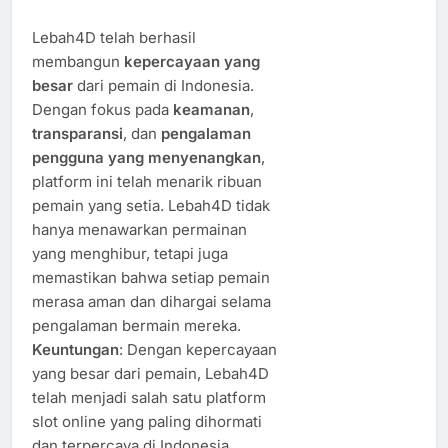
Lebah4D telah berhasil
membangun
kepercayaan yang
besar
dari pemain di Indonesia.
Dengan fokus pada
keamanan
,
transparansi
, dan
pengalaman
pengguna yang menyenangkan
,
platform ini telah menarik ribuan
pemain yang setia. Lebah4D tidak
hanya menawarkan permainan
yang menghibur, tetapi juga
memastikan bahwa setiap pemain
merasa aman dan dihargai selama
pengalaman bermain mereka.
Keuntungan
: Dengan kepercayaan
yang besar dari pemain, Lebah4D
telah menjadi salah satu platform
slot online yang paling dihormati
dan terpercaya di Indonesia.