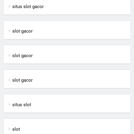
situs slot gacor
slot gacor
slot gacor
slot gacor
situs slot
slot