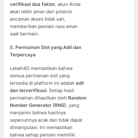
verifikasi dua faktor
, akun Anda
akan lebih aman dari potensi
ancaman akses tidak sah,
memberikan pemain rasa aman
saat bermain.
5.
Permainan Slot yang Adil dan
Terpercaya
Lebah4D memastikan bahwa
semua permainan slot yang
tersedia di platform ini adalah
adil
dan terverifikasi
. Setiap hasil
permainan dihasilkan oleh
Random
Number Generator (RNG)
, yang
menjamin bahwa hasilnya
sepenuhnya acak dan tidak dapat
dimanipulasi. Ini memastikan
bahwa setiap pemain memiliki