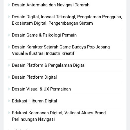
Desain Antarmuka dan Navigasi Terarah
Desain Digital, Inovasi Teknologi, Pengalaman Pengguna,
Ekosistem Digital, Pengembangan Sistem
Desain Game & Psikologi Pemain
Desain Karakter Sejarah Game Budaya Pop Jepang
Visual & Ilustrasi Industri Kreatif
Desain Platform & Pengalaman Digital
Desain Platform Digital
Desain Visual & UX Permainan
Edukasi Hiburan Digital
Edukasi Keamanan Digital, Validasi Akses Brand,
Perlindungan Navigasi