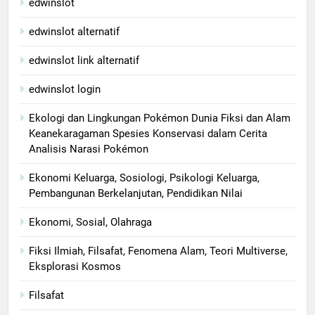
edwinslot
edwinslot alternatif
edwinslot link alternatif
edwinslot login
Ekologi dan Lingkungan Pokémon Dunia Fiksi dan Alam
Keanekaragaman Spesies Konservasi dalam Cerita
Analisis Narasi Pokémon
Ekonomi Keluarga, Sosiologi, Psikologi Keluarga,
Pembangunan Berkelanjutan, Pendidikan Nilai
Ekonomi, Sosial, Olahraga
Fiksi Ilmiah, Filsafat, Fenomena Alam, Teori Multiverse,
Eksplorasi Kosmos
Filsafat