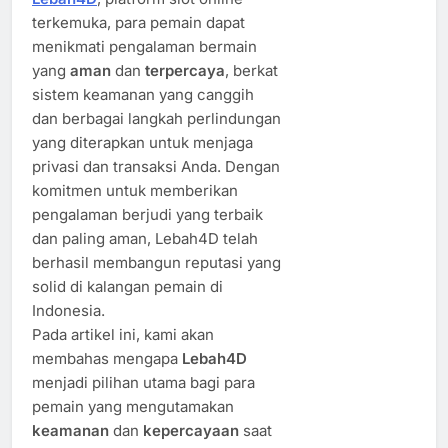
terkemuka, para pemain dapat
menikmati pengalaman bermain
yang
aman
dan
terpercaya
, berkat
sistem keamanan yang canggih
dan berbagai langkah perlindungan
yang diterapkan untuk menjaga
privasi dan transaksi Anda. Dengan
komitmen untuk memberikan
pengalaman berjudi yang terbaik
dan paling aman, Lebah4D telah
berhasil membangun reputasi yang
solid di kalangan pemain di
Indonesia.
Pada artikel ini, kami akan
membahas mengapa
Lebah4D
menjadi pilihan utama bagi para
pemain yang mengutamakan
keamanan
dan
kepercayaan
saat