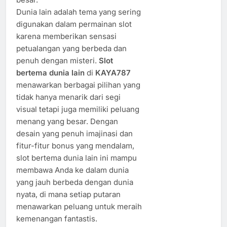
Dunia lain adalah tema yang sering
digunakan dalam permainan slot
karena memberikan sensasi
petualangan yang berbeda dan
penuh dengan misteri.
Slot
bertema dunia lain
di
KAYA787
menawarkan berbagai pilihan yang
tidak hanya menarik dari segi
visual tetapi juga memiliki peluang
menang yang besar. Dengan
desain yang penuh imajinasi dan
fitur-fitur bonus yang mendalam,
slot bertema dunia lain ini mampu
membawa Anda ke dalam dunia
yang jauh berbeda dengan dunia
nyata, di mana setiap putaran
menawarkan peluang untuk meraih
kemenangan fantastis.