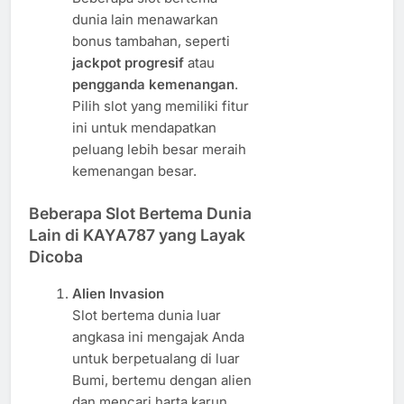
dunia lain menawarkan
bonus tambahan, seperti
jackpot progresif
atau
pengganda kemenangan
.
Pilih slot yang memiliki fitur
ini untuk mendapatkan
peluang lebih besar meraih
kemenangan besar.
Beberapa Slot Bertema Dunia
Lain di KAYA787 yang Layak
Dicoba
Alien Invasion
Slot bertema dunia luar
angkasa ini mengajak Anda
untuk berpetualang di luar
Bumi, bertemu dengan alien
dan mencari harta karun