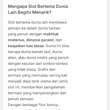
Mengapa Slot Bertema Dunia
Lain Begitu Menarik?
Slot bertema dunia lain membawa
pemain ke dalam dunia fantasi
yang penuh dengan
makhluk
misterius
,
dimensi paralel
, dan
keajaiban luar biasa
. Dunia ini bisa
berupa dunia bawah laut, dunia
alien, atau dunia mistis yang penuh
dengan kejutan dan simbol-simbol
yang tidak biasa. Grafis dan
animasi yang memukau sering kali
menjadi daya tarik utama dari jenis
slot ini, memberikan pengalaman
bermain yang menyenangkan dan
penuh sensasi.
Dengan berbagai fitur bonus,