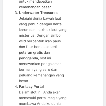
untuk mendapatkan
kemenangan besar.
Underwater Treasures
Jelajahi dunia bawah laut
yang penuh dengan harta
karun dan makhluk laut yang
misterius. Dengan simbol
wild berbentuk ikan paus
dan fitur bonus seperti
putaran gratis
dan
pengganda
, slot ini
menawarkan pengalaman
bermain yang seru dan
peluang kemenangan yang
besar.
Fantasy Portal
Dalam slot ini, Anda akan
memasuki portal magis yang
membawa Anda ke dunia