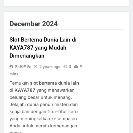
December 2024
Slot Bertema Dunia Lain di
KAYA787 yang Mudah
Dimenangkan
94f099c
2 years ago
0
9
mins
Temukan
slot bertema dunia lain
di
KAYA787
yang menawarkan
peluang besar untuk menang.
Jelajahi dunia penuh misteri dan
keajaiban dengan fitur-fitur seru
yang meningkatkan kesempatan
Anda untuk meraih kemenangan
besar.