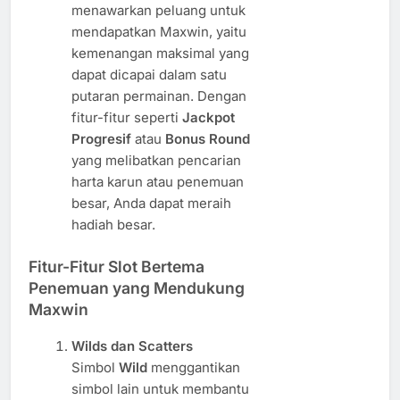
menawarkan peluang untuk
mendapatkan Maxwin, yaitu
kemenangan maksimal yang
dapat dicapai dalam satu
putaran permainan. Dengan
fitur-fitur seperti
Jackpot
Progresif
atau
Bonus Round
yang melibatkan pencarian
harta karun atau penemuan
besar, Anda dapat meraih
hadiah besar.
Fitur-Fitur Slot Bertema
Penemuan yang Mendukung
Maxwin
Wilds dan Scatters
Simbol
Wild
menggantikan
simbol lain untuk membantu