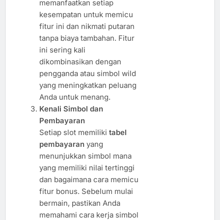
memanfaatkan setiap
kesempatan untuk memicu
fitur ini dan nikmati putaran
tanpa biaya tambahan. Fitur
ini sering kali
dikombinasikan dengan
pengganda atau simbol wild
yang meningkatkan peluang
Anda untuk menang.
Kenali Simbol dan
Pembayaran
Setiap slot memiliki
tabel
pembayaran
yang
menunjukkan simbol mana
yang memiliki nilai tertinggi
dan bagaimana cara memicu
fitur bonus. Sebelum mulai
bermain, pastikan Anda
memahami cara kerja simbol