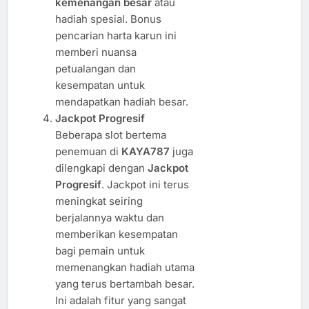
kemenangan besar
atau
hadiah spesial. Bonus
pencarian harta karun ini
memberi nuansa
petualangan dan
kesempatan untuk
mendapatkan hadiah besar.
Jackpot Progresif
Beberapa slot bertema
penemuan di
KAYA787
juga
dilengkapi dengan
Jackpot
Progresif
. Jackpot ini terus
meningkat seiring
berjalannya waktu dan
memberikan kesempatan
bagi pemain untuk
memenangkan hadiah utama
yang terus bertambah besar.
Ini adalah fitur yang sangat