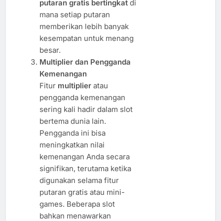
putaran gratis bertingkat
di
mana setiap putaran
memberikan lebih banyak
kesempatan untuk menang
besar.
Multiplier dan Pengganda
Kemenangan
Fitur
multiplier
atau
pengganda kemenangan
sering kali hadir dalam slot
bertema dunia lain.
Pengganda ini bisa
meningkatkan nilai
kemenangan Anda secara
signifikan, terutama ketika
digunakan selama fitur
putaran gratis atau mini-
games. Beberapa slot
bahkan menawarkan