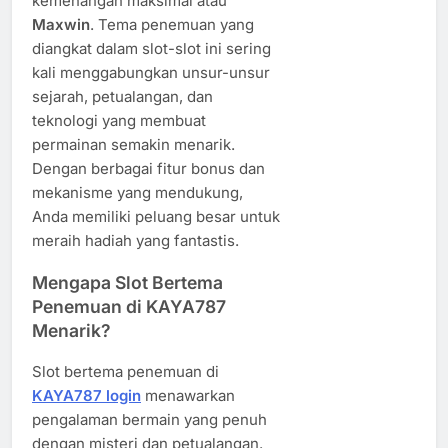
kemenangan maksimal atau
Maxwin
. Tema penemuan yang
diangkat dalam slot-slot ini sering
kali menggabungkan unsur-unsur
sejarah, petualangan, dan
teknologi yang membuat
permainan semakin menarik.
Dengan berbagai fitur bonus dan
mekanisme yang mendukung,
Anda memiliki peluang besar untuk
meraih hadiah yang fantastis.
Mengapa Slot Bertema
Penemuan di KAYA787
Menarik?
Slot bertema penemuan di
KAYA787 login
menawarkan
pengalaman bermain yang penuh
dengan misteri dan petualangan.