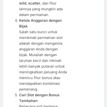
wild
,
scatter
, dan fitur
lainnya yang mungkin ada
dalam permainan.
Kelola Anggaran dengan
Bijak
Salah satu kunci untuk
menikmati permainan slot
adalah dengan mengelola
anggaran Anda dengan
bijak. Mulailah dengan
taruhan kecil dan nikmati
lebih banyak putaran untuk
meningkatkan peluang Anda
memicu fitur bonus atau
mendapatkan kombinasi
pemenang.
Cari Slot dengan Bonus
Tambahan
Beberapa slot bertema