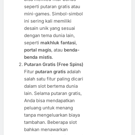
seperti putaran gratis atau
mini-games. Simbol-simbol
ini sering kali memiliki
desain unik yang sesuai
dengan tema dunia lain,
seperti
makhluk fantasi
,
portal magis
, atau
benda-
benda mistis
.
Putaran Gratis (Free Spins)
Fitur
putaran gratis
adalah
salah satu fitur paling dicari
dalam slot bertema dunia
lain. Selama putaran gratis,
Anda bisa mendapatkan
peluang untuk menang
tanpa mengeluarkan biaya
tambahan. Beberapa slot
bahkan menawarkan