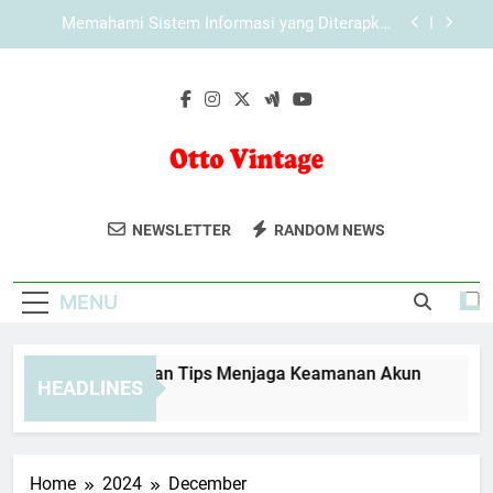
Skip
Memahami Sistem Informasi yang Diterapkan
to
pada LEBAH4D
content
Memahami Sistem Informasi yang Diterapkan
pada KAYA787
LEBAH4D Login dan Tips Menjaga Keamanan
Akun
Memahami Sistem Informasi yang Diterapkan
pada EDWINSLOT
Otto Vintage
Koleksi Produk Klasik Dan Gaya Vintage
Memahami Sistem Informasi yang Diterapkan
NEWSLETTER
RANDOM NEWS
pada LEBAH4D
Dari Otto Vintage. Temukan Barang Unik
Memahami Sistem Informasi yang Diterapkan
Yang Menambah Karakter Pada
pada KAYA787
MENU
Penampilan Anda.
BAH4D Login dan Tips Menjaga Keamanan Akun
Memah
HEADLINES
Week Ago
2 Weeks
Home
2024
December