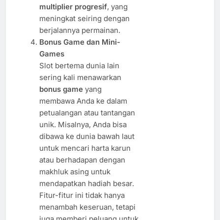
multiplier progresif
, yang
meningkat seiring dengan
berjalannya permainan.
Bonus Game dan Mini-
Games
Slot bertema dunia lain
sering kali menawarkan
bonus game
yang
membawa Anda ke dalam
petualangan atau tantangan
unik. Misalnya, Anda bisa
dibawa ke dunia bawah laut
untuk mencari harta karun
atau berhadapan dengan
makhluk asing untuk
mendapatkan hadiah besar.
Fitur-fitur ini tidak hanya
menambah keseruan, tetapi
juga memberi peluang untuk