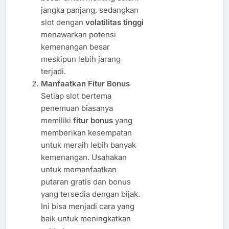
jangka panjang, sedangkan
slot dengan
volatilitas tinggi
menawarkan potensi
kemenangan besar
meskipun lebih jarang
terjadi.
Manfaatkan Fitur Bonus
Setiap slot bertema
penemuan biasanya
memiliki
fitur bonus
yang
memberikan kesempatan
untuk meraih lebih banyak
kemenangan. Usahakan
untuk memanfaatkan
putaran gratis dan bonus
yang tersedia dengan bijak.
Ini bisa menjadi cara yang
baik untuk meningkatkan