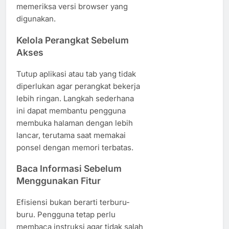
memeriksa versi browser yang
digunakan.
Kelola Perangkat Sebelum
Akses
Tutup aplikasi atau tab yang tidak
diperlukan agar perangkat bekerja
lebih ringan. Langkah sederhana
ini dapat membantu pengguna
membuka halaman dengan lebih
lancar, terutama saat memakai
ponsel dengan memori terbatas.
Baca Informasi Sebelum
Menggunakan Fitur
Efisiensi bukan berarti terburu-
buru. Pengguna tetap perlu
membaca instruksi agar tidak salah