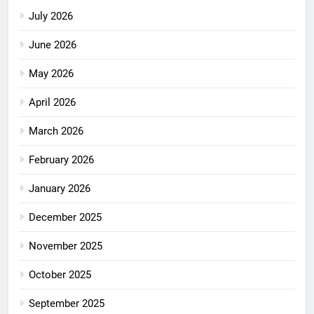
July 2026
June 2026
May 2026
April 2026
March 2026
February 2026
January 2026
December 2025
November 2025
October 2025
September 2025