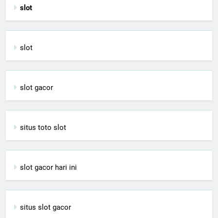
slot
slot
slot gacor
situs toto slot
slot gacor hari ini
situs slot gacor