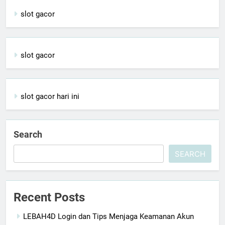
slot gacor
slot gacor
slot gacor hari ini
Search
SEARCH
Recent Posts
LEBAH4D Login dan Tips Menjaga Keamanan Akun