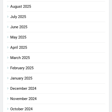
August 2025
July 2025
June 2025
May 2025
April 2025
March 2025
February 2025
January 2025
December 2024
November 2024
October 2024