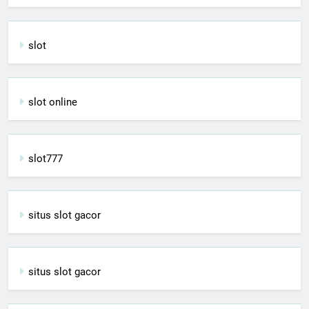
slot
slot online
slot777
situs slot gacor
situs slot gacor