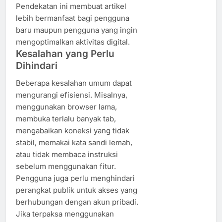
Pendekatan ini membuat artikel
lebih bermanfaat bagi pengguna
baru maupun pengguna yang ingin
mengoptimalkan aktivitas digital.
Kesalahan yang Perlu
Dihindari
Beberapa kesalahan umum dapat
mengurangi efisiensi. Misalnya,
menggunakan browser lama,
membuka terlalu banyak tab,
mengabaikan koneksi yang tidak
stabil, memakai kata sandi lemah,
atau tidak membaca instruksi
sebelum menggunakan fitur.
Pengguna juga perlu menghindari
perangkat publik untuk akses yang
berhubungan dengan akun pribadi.
Jika terpaksa menggunakan