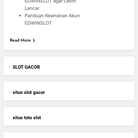
EDWINSLOT agar Lebih
Lancar
Panduan Keamanan Akun
EDWINSLOT
Read More
SLOT GACOR
situs slot gacor
situs toto slot