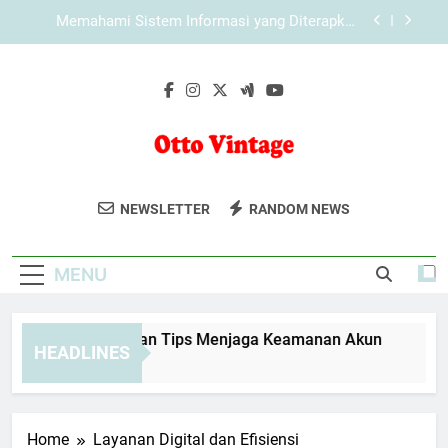
Skip
Memahami Sistem Informasi yang Diterapkan
to
pada LEBAH4D
content
Memahami Sistem Informasi yang Diterapkan
pada KAYA787
LEBAH4D Login dan Tips Menjaga Keamanan
Akun
Memahami Sistem Informasi yang Diterapkan
pada EDWINSLOT
Otto Vintage
Koleksi Produk Klasik Dan Gaya Vintage
Memahami Sistem Informasi yang Diterapkan
NEWSLETTER
RANDOM NEWS
pada LEBAH4D
Dari Otto Vintage. Temukan Barang Unik
Memahami Sistem Informasi yang Diterapkan
Yang Menambah Karakter Pada
pada KAYA787
MENU
Penampilan Anda.
EBAH4D Login dan Tips Menjaga Keamanan Akun
Memah
HEADLINES
Week Ago
2 Week
Home
Layanan Digital dan Efisiensi