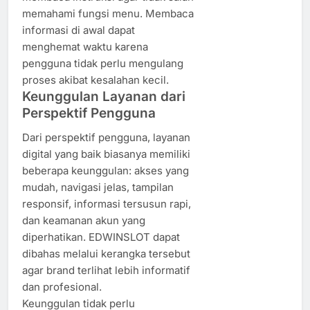
memahami fungsi menu. Membaca
informasi di awal dapat
menghemat waktu karena
pengguna tidak perlu mengulang
proses akibat kesalahan kecil.
Keunggulan Layanan dari
Perspektif Pengguna
Dari perspektif pengguna, layanan
digital yang baik biasanya memiliki
beberapa keunggulan: akses yang
mudah, navigasi jelas, tampilan
responsif, informasi tersusun rapi,
dan keamanan akun yang
diperhatikan. EDWINSLOT dapat
dibahas melalui kerangka tersebut
agar brand terlihat lebih informatif
dan profesional.
Keunggulan tidak perlu