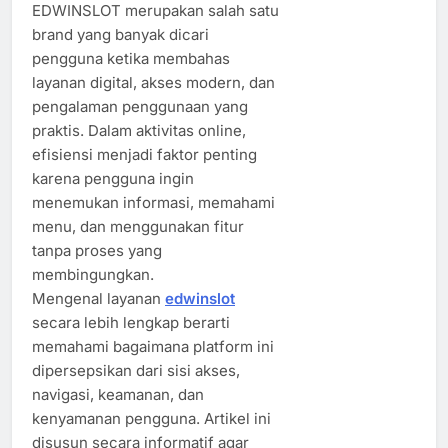
EDWINSLOT merupakan salah satu
brand yang banyak dicari
pengguna ketika membahas
layanan digital, akses modern, dan
pengalaman penggunaan yang
praktis. Dalam aktivitas online,
efisiensi menjadi faktor penting
karena pengguna ingin
menemukan informasi, memahami
menu, dan menggunakan fitur
tanpa proses yang
membingungkan.
Mengenal layanan
edwinslot
secara lebih lengkap berarti
memahami bagaimana platform ini
dipersepsikan dari sisi akses,
navigasi, keamanan, dan
kenyamanan pengguna. Artikel ini
disusun secara informatif agar