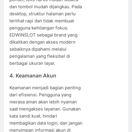
dan tombol mudah dijangkau. Pada
desktop, struktur halaman perlu
terlihat rapi dan tidak membuat
pengguna kehilangan fokus.
EDWINSLOT sebagai brand yang
dikaitkan dengan akses modern
sebaiknya dipahami melalui
pengalaman yang fleksibel di
berbagai ukuran layar.
4. Keamanan Akun
Keamanan menjadi bagian penting
dari efisiensi. Pengguna yang
merasa aman akan lebih nyaman
saat mengakses layanan. Gunakan
kata sandi kuat, hindari
membagikan data login, dan jangan
menyimpan informasi akun di