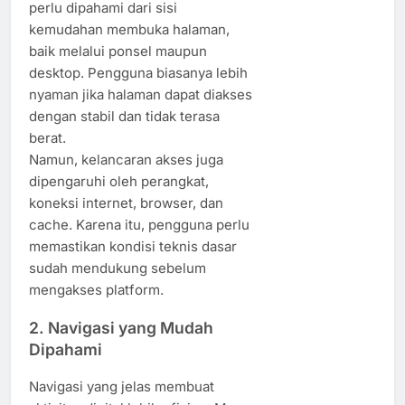
perlu dipahami dari sisi
kemudahan membuka halaman,
baik melalui ponsel maupun
desktop. Pengguna biasanya lebih
nyaman jika halaman dapat diakses
dengan stabil dan tidak terasa
berat.
Namun, kelancaran akses juga
dipengaruhi oleh perangkat,
koneksi internet, browser, dan
cache. Karena itu, pengguna perlu
memastikan kondisi teknis dasar
sudah mendukung sebelum
mengakses platform.
2. Navigasi yang Mudah
Dipahami
Navigasi yang jelas membuat