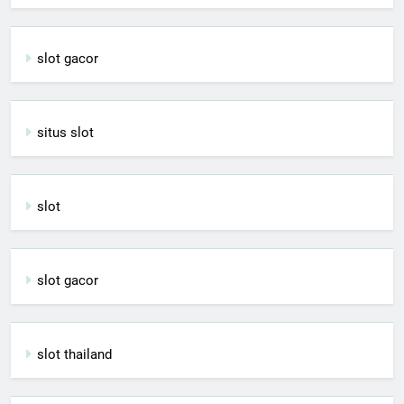
slot gacor
situs slot
slot
slot gacor
slot thailand