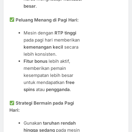
besar
.
Peluang Menang di Pagi Hari:
Mesin dengan
RTP tinggi
pada pagi hari memberikan
kemenangan kecil
secara
lebih konsisten.
Fitur bonus
lebih aktif,
memberikan pemain
kesempatan lebih besar
untuk mendapatkan
free
spins
atau
pengganda
.
Strategi Bermain pada Pagi
Hari:
Gunakan
taruhan rendah
hingga sedang
pada mesin