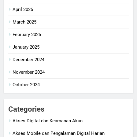
April 2025
March 2025
February 2025
January 2025
December 2024
November 2024
October 2024
Categories
Akses Digital dan Keamanan Akun
Akses Mobile dan Pengalaman Digital Harian