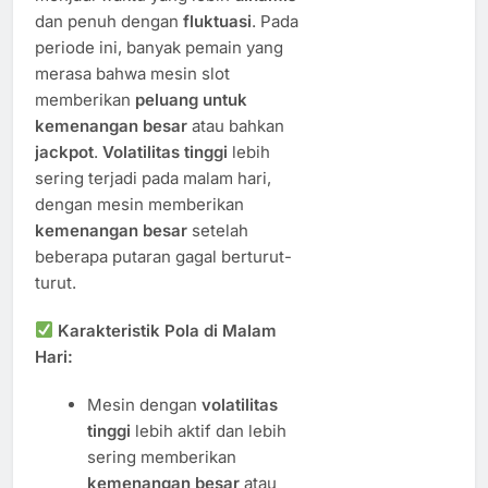
dan penuh dengan
fluktuasi
. Pada
periode ini, banyak pemain yang
merasa bahwa mesin slot
memberikan
peluang untuk
kemenangan besar
atau bahkan
jackpot
.
Volatilitas tinggi
lebih
sering terjadi pada malam hari,
dengan mesin memberikan
kemenangan besar
setelah
beberapa putaran gagal berturut-
turut.
Karakteristik Pola di Malam
Hari:
Mesin dengan
volatilitas
tinggi
lebih aktif dan lebih
sering memberikan
kemenangan besar
atau