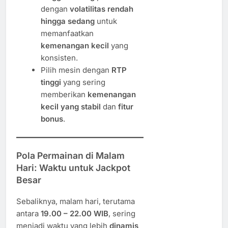
dengan
volatilitas rendah
hingga sedang
untuk
memanfaatkan
kemenangan kecil
yang
konsisten.
Pilih mesin dengan
RTP
tinggi
yang sering
memberikan
kemenangan
kecil yang stabil
dan
fitur
bonus
.
Pola Permainan di Malam
Hari: Waktu untuk Jackpot
Besar
Sebaliknya, malam hari, terutama
antara
19.00 – 22.00 WIB
, sering
menjadi waktu yang lebih
dinamis