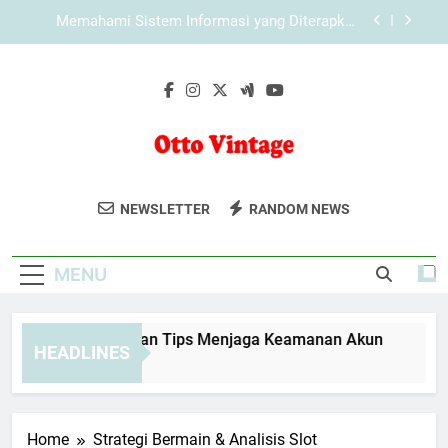
Skip
Memahami Sistem Informasi yang Diterapkan
to
pada LEBAH4D
content
Memahami Sistem Informasi yang Diterapkan
pada KAYA787
LEBAH4D Login dan Tips Menjaga Keamanan
Akun
Memahami Sistem Informasi yang Diterapkan
pada EDWINSLOT
Otto Vintage
Koleksi Produk Klasik Dan Gaya Vintage
Memahami Sistem Informasi yang Diterapkan
NEWSLETTER
RANDOM NEWS
pada LEBAH4D
Dari Otto Vintage. Temukan Barang Unik
Memahami Sistem Informasi yang Diterapkan
Yang Menambah Karakter Pada
pada KAYA787
MENU
Penampilan Anda.
EBAH4D Login dan Tips Menjaga Keamanan Akun
Memah
HEADLINES
Weeks Ago
3 Week
Home
Strategi Bermain & Analisis Slot