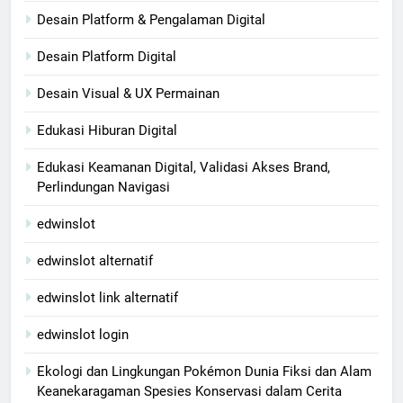
Desain Platform & Pengalaman Digital
Desain Platform Digital
Desain Visual & UX Permainan
Edukasi Hiburan Digital
Edukasi Keamanan Digital, Validasi Akses Brand,
Perlindungan Navigasi
edwinslot
edwinslot alternatif
edwinslot link alternatif
edwinslot login
Ekologi dan Lingkungan Pokémon Dunia Fiksi dan Alam
Keanekaragaman Spesies Konservasi dalam Cerita