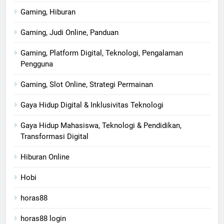
Gaming, Hiburan
Gaming, Judi Online, Panduan
Gaming, Platform Digital, Teknologi, Pengalaman
Pengguna
Gaming, Slot Online, Strategi Permainan
Gaya Hidup Digital & Inklusivitas Teknologi
Gaya Hidup Mahasiswa, Teknologi & Pendidikan,
Transformasi Digital
Hiburan Online
Hobi
horas88
horas88 login