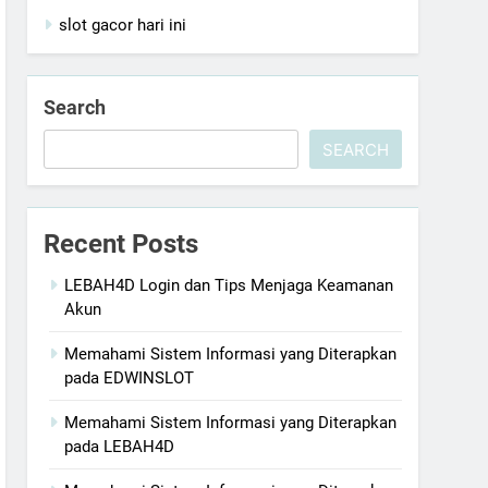
slot gacor hari ini
Search
SEARCH
Recent Posts
LEBAH4D Login dan Tips Menjaga Keamanan
Akun
Memahami Sistem Informasi yang Diterapkan
pada EDWINSLOT
Memahami Sistem Informasi yang Diterapkan
pada LEBAH4D