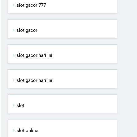
slot gacor 777
slot gacor
slot gacor hari ini
slot gacor hari ini
slot
slot online