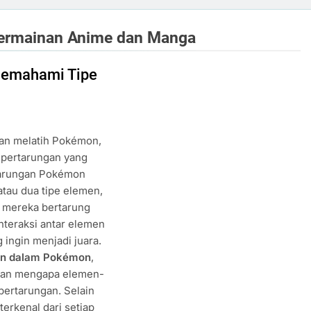
Permainan Anime dan Manga
Memahami Tipe
an melatih Pokémon,
 pertarungan yang
rtarungan Pokémon
atau dua tipe elemen,
 mereka bertarung
teraksi antar elemen
 ingin menjadi juara.
en dalam Pokémon
,
, dan mengapa elemen-
pertarungan. Selain
erkenal dari setiap