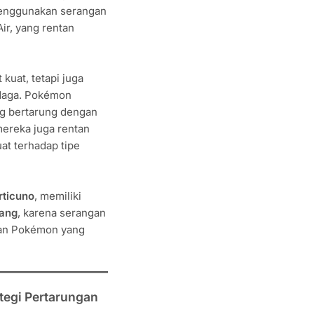
menggunakan serangan
ir, yang rentan
 kuat, tetapi juga
 Naga. Pokémon
ng bertarung dengan
ereka juga rentan
uat terhadap tipe
rticuno
, memiliki
ang
, karena serangan
an Pokémon yang
egi Pertarungan