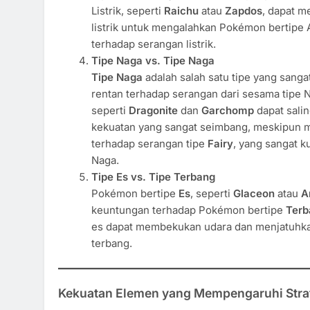
Listrik, seperti
Raichu
atau
Zapdos
, dapat 
listrik untuk mengalahkan Pokémon bertipe A
terhadap serangan listrik.
Tipe Naga vs. Tipe Naga
Tipe Naga
adalah salah satu tipe yang sangat
rentan terhadap serangan dari sesama tipe
seperti
Dragonite
dan
Garchomp
dapat sali
kekuatan yang sangat seimbang, meskipun m
terhadap serangan tipe
Fairy
, yang sangat k
Naga.
Tipe Es vs. Tipe Terbang
Pokémon bertipe
Es
, seperti
Glaceon
atau
A
keuntungan terhadap Pokémon bertipe
Terb
es dapat membekukan udara dan menjatuhk
terbang.
Kekuatan Elemen yang Mempengaruhi Strat