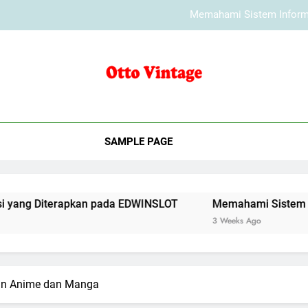
Memahami Sistem Inform
Memahami Sistem Info
Memahami Sistem Inf
o Vintage
LEBAH4D Lo
roduk Klasik Dan Gaya Vintage Dari Otto Vintage. Temukan Ba
Memahami Sistem Inform
SAMPLE PAGE
Memahami Sistem Info
Memahami Sistem Inf
rapkan pada EDWINSLOT
Memahami Sistem Informasi y
3 Weeks Ago
an Anime dan Manga