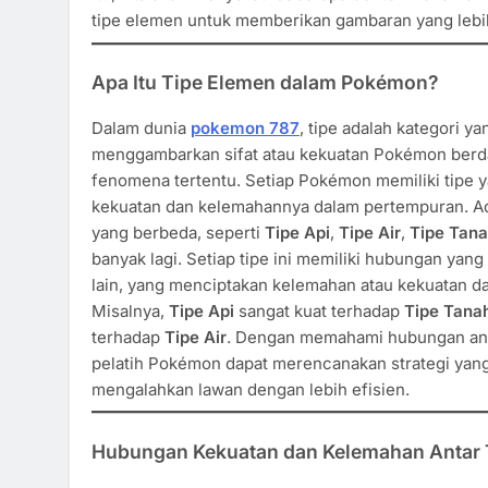
tipe elemen untuk memberikan gambaran yang lebih
Apa Itu Tipe Elemen dalam Pokémon?
Dalam dunia
pokemon 787
, tipe adalah kategori y
menggambarkan sifat atau kekuatan Pokémon berd
fenomena tertentu. Setiap Pokémon memiliki tipe
kekuatan dan kelemahannya dalam pertempuran. Ad
yang berbeda, seperti
Tipe Api
,
Tipe Air
,
Tipe Tan
banyak lagi. Setiap tipe ini memiliki hubungan yan
lain, yang menciptakan kelemahan atau kekuatan d
Misalnya,
Tipe Api
sangat kuat terhadap
Tipe Tana
terhadap
Tipe Air
. Dengan memahami hubungan anta
pelatih Pokémon dapat merencanakan strategi yang
mengalahkan lawan dengan lebih efisien.
Hubungan Kekuatan dan Kelemahan Antar 