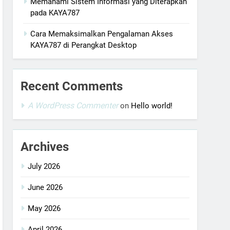
Memahami Sistem Informasi yang Diterapkan
pada KAYA787
Cara Memaksimalkan Pengalaman Akses
KAYA787 di Perangkat Desktop
Recent Comments
A WordPress Commenter
on
Hello world!
Archives
July 2026
June 2026
May 2026
April 2026