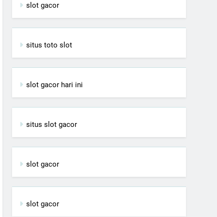
slot gacor
situs toto slot
slot gacor hari ini
situs slot gacor
slot gacor
slot gacor