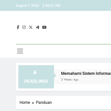
Skip
August 7, 2026
2:56:02 AM
to
content
Ott
Koleksi P
 Keamanan Akun
Memahami Sistem Informasi yang Dite
2 Weeks Ago
HEADLINES
Home
Panduan