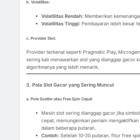
b. Volatilitas:
Volatilitas Rendah:
Memberikan kemenangan k
Volatilitas Tinggi:
Pembayaran lebih besar tet
c. Provider Slot:
Provider terkenal seperti Pragmatic Play, Microga
sering kali menawarkan slot yang dianggap gacor k
algoritmanya yang lebih menarik.
3.
Pola Slot Gacor yang Sering Muncul
a. Pola Scatter atau Free Spin Cepat
Mesin slot sering dianggap gacor jika simbol
cepat, memungkinkan pemain mengaktifkan f
dalam beberapa putaran.
Contoh:
Setelah 10-20 putaran, fitur free sp