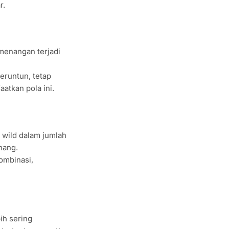
r.
menangan terjadi
runtun, tetap
atkan pola ini.
 wild dalam jumlah
nang.
ombinasi,
ih sering