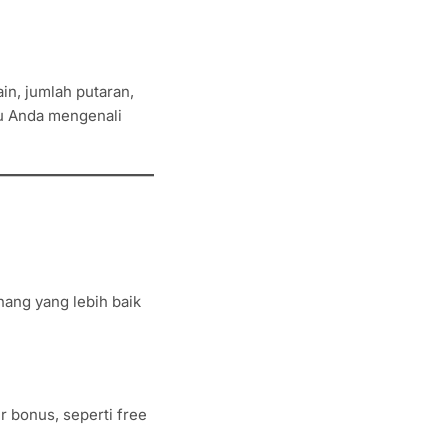
in, jumlah putaran,
tu Anda mengenali
ang yang lebih baik
r bonus, seperti free