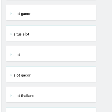
slot gacor
situs slot
slot
slot gacor
slot thailand