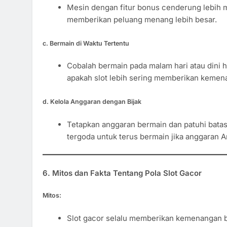
Mesin dengan fitur bonus cenderung lebih 
memberikan peluang menang lebih besar.
c. Bermain di Waktu Tertentu
Cobalah bermain pada malam hari atau dini 
apakah slot lebih sering memberikan kemen
d. Kelola Anggaran dengan Bijak
Tetapkan anggaran bermain dan patuhi batas
tergoda untuk terus bermain jika anggaran A
6.
Mitos dan Fakta Tentang Pola Slot Gacor
Mitos:
Slot gacor selalu memberikan kemenangan b