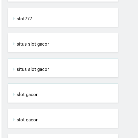
slot777
situs slot gacor
situs slot gacor
slot gacor
slot gacor