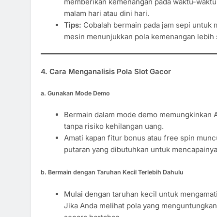
memberikan kemenangan pada waktu-waktu t
malam hari atau dini hari.
Tips:
Cobalah bermain pada jam sepi untuk 
mesin menunjukkan pola kemenangan lebih 
4.
Cara Menganalisis Pola Slot Gacor
a. Gunakan Mode Demo
Bermain dalam mode demo memungkinkan A
tanpa risiko kehilangan uang.
Amati kapan fitur bonus atau free spin muncu
putaran yang dibutuhkan untuk mencapainya
b. Bermain dengan Taruhan Kecil Terlebih Dahulu
Mulai dengan taruhan kecil untuk mengamat
Jika Anda melihat pola yang menguntungkan,