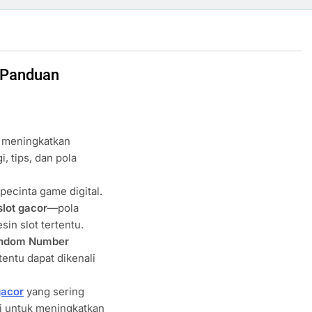
: Panduan
k meningkatkan
i, tips, dan pola
pecinta game digital.
slot gacor
—pola
n slot tertentu.
ndom Number
entu dapat dikenali
gacor
yang sering
i untuk meningkatkan