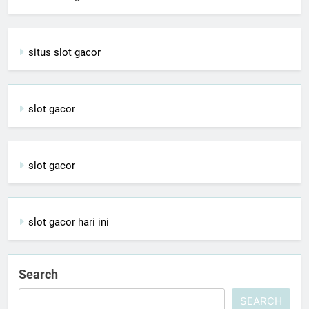
situs slot gacor
slot gacor
slot gacor
slot gacor hari ini
Search
SEARCH