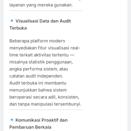
layanan yang mereka gunakan.
Visualisasi Data dan Audit
Terbuka
Beberapa platform modern
menyediakan fitur visualisasi real-
time terkait aktivitas tertentu —
misalnya statistik penggunaan,
angka performa sistem, atau
catatan audit independen.
Audit terbuka ini membantu
menunjukkan bahwa sistem
beroperasi secara adil, konsisten,
dan tanpa manipulasi tersembunyi.
Komunikasi Proaktif dan
Pembaruan Berkala