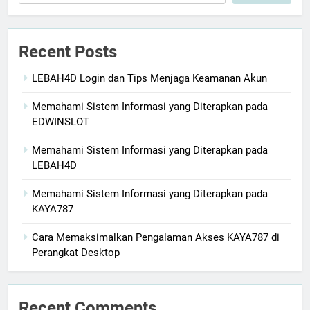
Recent Posts
LEBAH4D Login dan Tips Menjaga Keamanan Akun
Memahami Sistem Informasi yang Diterapkan pada
EDWINSLOT
Memahami Sistem Informasi yang Diterapkan pada
LEBAH4D
Memahami Sistem Informasi yang Diterapkan pada
KAYA787
Cara Memaksimalkan Pengalaman Akses KAYA787 di
Perangkat Desktop
Recent Comments