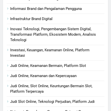
Informasi Brand dan Pengalaman Pengguna
Infrastruktur Brand Digital
Inovasi Teknologi, Pengembangan Sistem Digital,
Transformasi Platform, Ekosistem Modern, Analisis
Teknologi
Investasi, Keuangan, Keamanan Online, Platform
Investasi
Judi Online, Keamanan Bermain, Platform Slot
Judi Online, Keamanan dan Kepercayaan
Judi Online, Slot Online, Keuntungan Bermain Slot,
Platform Terpercaya
Judi Slot Online, Teknologi Perjudian, Platform Judi