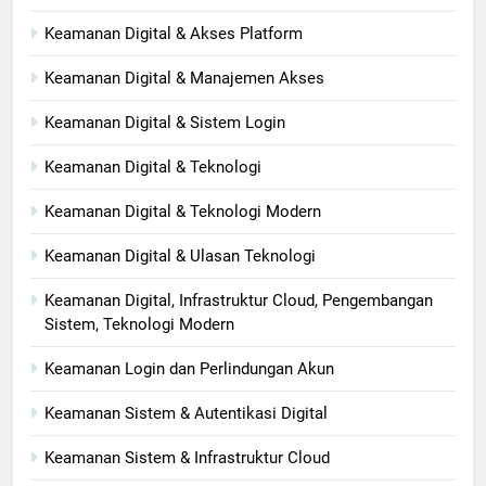
Keamanan Digital & Akses Platform
Keamanan Digital & Manajemen Akses
Keamanan Digital & Sistem Login
Keamanan Digital & Teknologi
Keamanan Digital & Teknologi Modern
Keamanan Digital & Ulasan Teknologi
Keamanan Digital, Infrastruktur Cloud, Pengembangan
Sistem, Teknologi Modern
Keamanan Login dan Perlindungan Akun
Keamanan Sistem & Autentikasi Digital
Keamanan Sistem & Infrastruktur Cloud