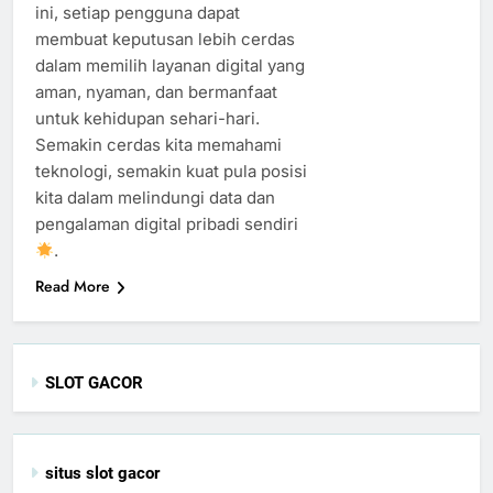
ini, setiap pengguna dapat
membuat keputusan lebih cerdas
dalam memilih layanan digital yang
aman, nyaman, dan bermanfaat
untuk kehidupan sehari-hari.
Semakin cerdas kita memahami
teknologi, semakin kuat pula posisi
kita dalam melindungi data dan
pengalaman digital pribadi sendiri
.
Read More
SLOT GACOR
situs slot gacor