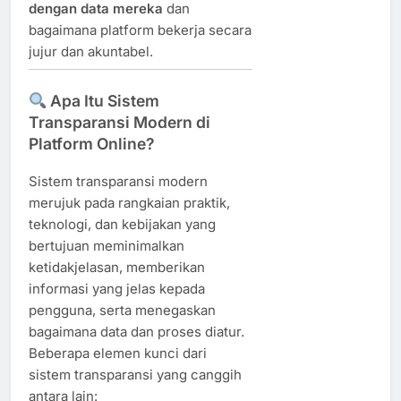
dengan data mereka
dan
bagaimana platform bekerja secara
jujur dan akuntabel.
Apa Itu Sistem
Transparansi Modern di
Platform Online?
Sistem transparansi modern
merujuk pada rangkaian praktik,
teknologi, dan kebijakan yang
bertujuan meminimalkan
ketidakjelasan, memberikan
informasi yang jelas kepada
pengguna, serta menegaskan
bagaimana data dan proses diatur.
Beberapa elemen kunci dari
sistem transparansi yang canggih
antara lain: