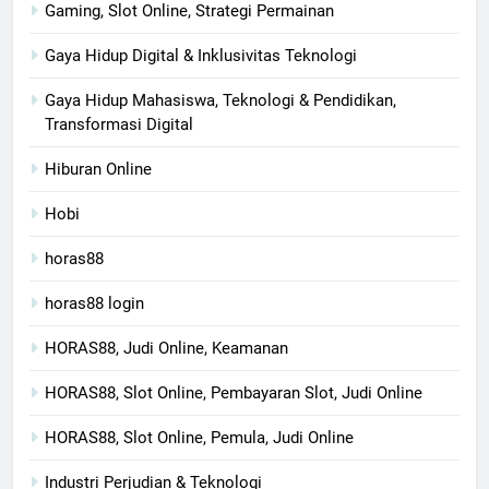
Gaming, Slot Online, Strategi Permainan
Gaya Hidup Digital & Inklusivitas Teknologi
Gaya Hidup Mahasiswa, Teknologi & Pendidikan,
Transformasi Digital
Hiburan Online
Hobi
horas88
horas88 login
HORAS88, Judi Online, Keamanan
HORAS88, Slot Online, Pembayaran Slot, Judi Online
HORAS88, Slot Online, Pemula, Judi Online
Industri Perjudian & Teknologi