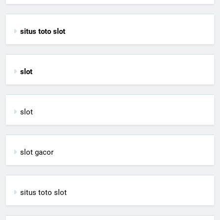
situs toto slot
slot
slot
slot gacor
situs toto slot