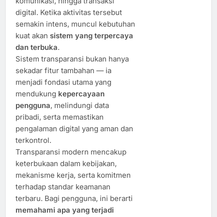
komunikasi, hingga transaksi
digital. Ketika aktivitas tersebut
semakin intens, muncul kebutuhan
kuat akan
sistem yang terpercaya
dan terbuka
.
Sistem transparansi bukan hanya
sekadar fitur tambahan — ia
menjadi fondasi utama yang
mendukung
kepercayaan
pengguna
, melindungi data
pribadi, serta memastikan
pengalaman digital yang aman dan
terkontrol.
Transparansi modern mencakup
keterbukaan dalam kebijakan,
mekanisme kerja, serta komitmen
terhadap standar keamanan
terbaru. Bagi pengguna, ini berarti
memahami apa yang terjadi