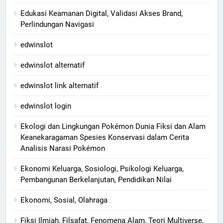
Edukasi Keamanan Digital, Validasi Akses Brand,
Perlindungan Navigasi
edwinslot
edwinslot alternatif
edwinslot link alternatif
edwinslot login
Ekologi dan Lingkungan Pokémon Dunia Fiksi dan Alam
Keanekaragaman Spesies Konservasi dalam Cerita
Analisis Narasi Pokémon
Ekonomi Keluarga, Sosiologi, Psikologi Keluarga,
Pembangunan Berkelanjutan, Pendidikan Nilai
Ekonomi, Sosial, Olahraga
Fiksi Ilmiah, Filsafat, Fenomena Alam, Teori Multiverse,