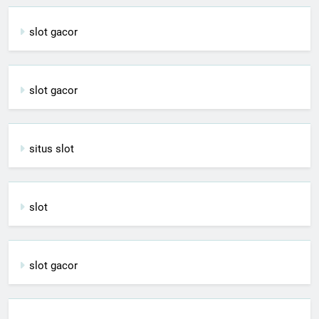
slot gacor
slot gacor
situs slot
slot
slot gacor