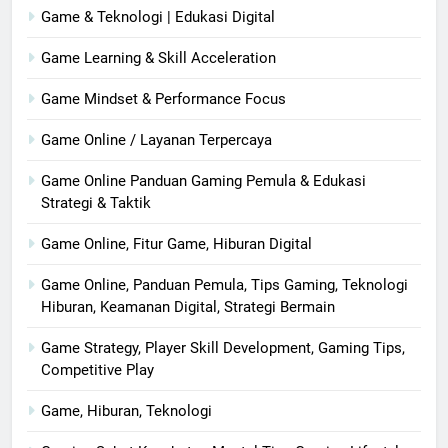
Game & Teknologi | Edukasi Digital
Game Learning & Skill Acceleration
Game Mindset & Performance Focus
Game Online / Layanan Terpercaya
Game Online Panduan Gaming Pemula & Edukasi
Strategi & Taktik
Game Online, Fitur Game, Hiburan Digital
Game Online, Panduan Pemula, Tips Gaming, Teknologi
Hiburan, Keamanan Digital, Strategi Bermain
Game Strategy, Player Skill Development, Gaming Tips,
Competitive Play
Game, Hiburan, Teknologi