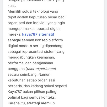
kuat.
Memilih solusi teknologi yang
tepat adalah keputusan besar bagi
organisasi dan individu yang ingin
mengoptimalkan operasi digital
mereka.
kaya787 alternatif
sebagai sebuah konsep platform
digital modern sering dipandang
sebagai representasi sistem yang
menggabungkan keamanan,
performa, dan pengalaman
pengguna (
user experience
)
secara seimbang. Namun,
kebutuhan setiap organisasi
berbeda, dan kadang solusi seperti
Kaya787 bukan pilihan paling
optimal bagi semua konteks.
Karena itu,
strategi memilih