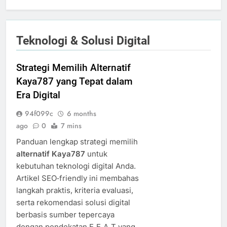
Teknologi & Solusi Digital
Strategi Memilih Alternatif
Kaya787 yang Tepat dalam
Era Digital
94f099c
6 months
ago
0
7 mins
Panduan lengkap strategi memilih
alternatif Kaya787
untuk
kebutuhan teknologi digital Anda.
Artikel SEO‑friendly ini membahas
langkah praktis, kriteria evaluasi,
serta rekomendasi solusi digital
berbasis sumber tepercaya
dengan pendekatan E‑E‑A‑T yang