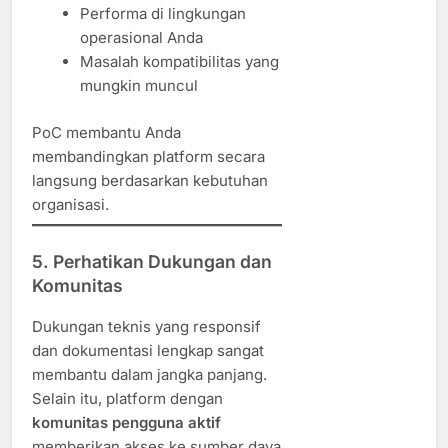
Performa di lingkungan
operasional Anda
Masalah kompatibilitas yang
mungkin muncul
PoC membantu Anda
membandingkan platform secara
langsung berdasarkan kebutuhan
organisasi.
5. Perhatikan Dukungan dan
Komunitas
Dukungan teknis yang responsif
dan dokumentasi lengkap sangat
membantu dalam jangka panjang.
Selain itu, platform dengan
komunitas pengguna aktif
memberikan akses ke sumber daya