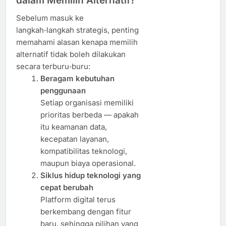
dalam Memilih Alternatif?
Sebelum masuk ke
langkah‑langkah strategis, penting
memahami alasan kenapa memilih
alternatif tidak boleh dilakukan
secara terburu‑buru:
Beragam kebutuhan
penggunaan
Setiap organisasi memiliki
prioritas berbeda — apakah
itu keamanan data,
kecepatan layanan,
kompatibilitas teknologi,
maupun biaya operasional.
Siklus hidup teknologi yang
cepat berubah
Platform digital terus
berkembang dengan fitur
baru, sehingga pilihan yang