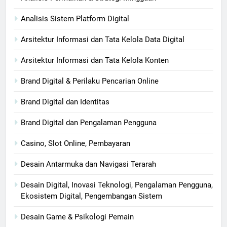
Analisis Sistem Platform Digital
Arsitektur Informasi dan Tata Kelola Data Digital
Arsitektur Informasi dan Tata Kelola Konten
Brand Digital & Perilaku Pencarian Online
Brand Digital dan Identitas
Brand Digital dan Pengalaman Pengguna
Casino, Slot Online, Pembayaran
Desain Antarmuka dan Navigasi Terarah
Desain Digital, Inovasi Teknologi, Pengalaman Pengguna,
Ekosistem Digital, Pengembangan Sistem
Desain Game & Psikologi Pemain