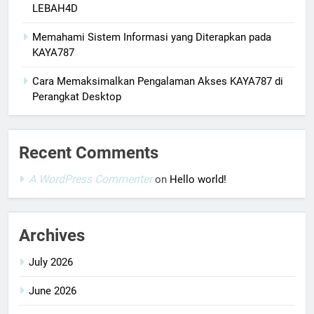
LEBAH4D
Memahami Sistem Informasi yang Diterapkan pada
KAYA787
Cara Memaksimalkan Pengalaman Akses KAYA787 di
Perangkat Desktop
Recent Comments
A WordPress Commenter
on
Hello world!
Archives
July 2026
June 2026