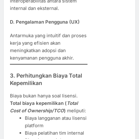
interoperabilitas antara sistem
internal dan eksternal.
D. Pengalaman Pengguna (UX)
Antarmuka yang intuitif dan proses
kerja yang efisien akan
meningkatkan adopsi dan
kenyamanan pengguna akhir.
3. Perhitungkan Biaya Total
Kepemilikan
Biaya bukan hanya soal lisensi.
Total biaya kepemilikan (
Total
Cost of Ownership/TCO
)
meliputi:
Biaya langganan atau lisensi
platform
Biaya pelatihan tim internal