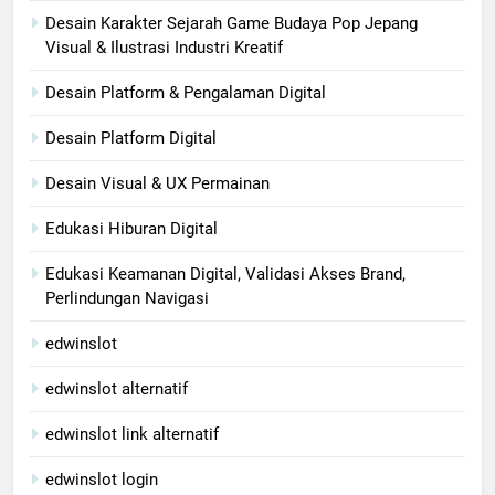
Desain Karakter Sejarah Game Budaya Pop Jepang
Visual & Ilustrasi Industri Kreatif
Desain Platform & Pengalaman Digital
Desain Platform Digital
Desain Visual & UX Permainan
Edukasi Hiburan Digital
Edukasi Keamanan Digital, Validasi Akses Brand,
Perlindungan Navigasi
edwinslot
edwinslot alternatif
edwinslot link alternatif
edwinslot login