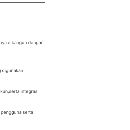
anya dibangun dengan
g digunakan
kun,serta integrasi
 pengguna serta