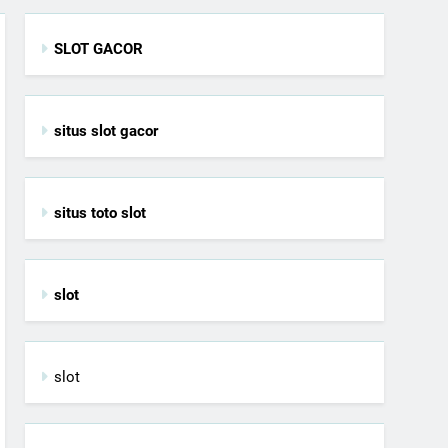
SLOT GACOR
situs slot gacor
situs toto slot
slot
slot