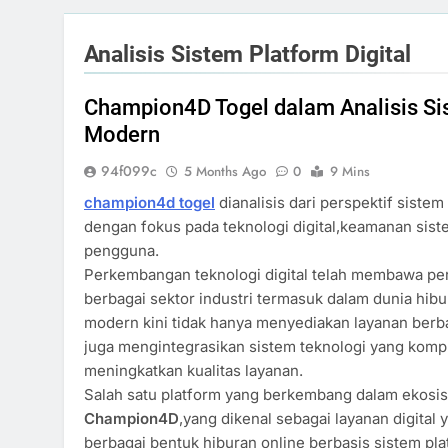
Analisis Sistem Platform Digital
Champion4D Togel dalam Analisis Si
Modern
94f099c
5 Months Ago
0
9 Mins
champion4d togel
dianalisis dari perspektif siste
dengan fokus pada teknologi digital,keamanan sis
pengguna.
Perkembangan teknologi digital telah membawa pe
berbagai sektor industri termasuk dalam dunia hibu
modern kini tidak hanya menyediakan layanan berbas
juga mengintegrasikan sistem teknologi yang komp
meningkatkan kualitas layanan.
Salah satu platform yang berkembang dalam ekosis
Champion4D
,yang dikenal sebagai layanan digita
berbagai bentuk hiburan online berbasis sistem pl