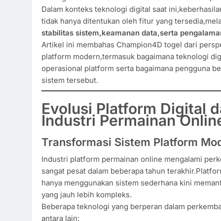
Dalam konteks teknologi digital saat ini,keberhasil
tidak hanya ditentukan oleh fitur yang tersedia,mel
stabilitas sistem,keamanan data,serta pengalam
Artikel ini membahas Champion4D togel dari perspek
platform modern,termasuk bagaimana teknologi di
operasional platform serta bagaimana pengguna be
sistem tersebut.
Evolusi Platform Digital 
Industri Permainan Onlin
Transformasi Sistem Platform Mo
Industri platform permainan online mengalami pe
sangat pesat dalam beberapa tahun terakhir.Platf
hanya menggunakan sistem sederhana kini memanf
yang jauh lebih kompleks.
Beberapa teknologi yang berperan dalam perkemban
antara lain: