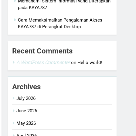
Memahami Sistem Informasi yang Diterapkan
pada KAYA787
Cara Memaksimalkan Pengalaman Akses
KAYA787 di Perangkat Desktop
Recent Comments
A WordPress Commenter
on
Hello world!
Archives
July 2026
June 2026
May 2026
April 2026