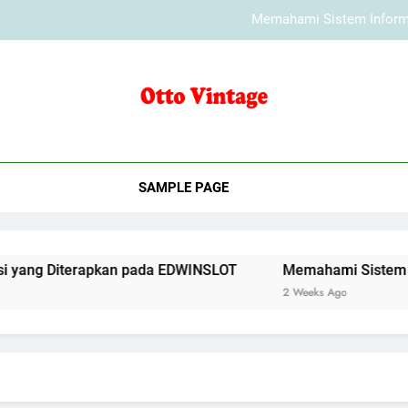
Memahami Sistem Inform
Memahami Sistem Info
Memahami Sistem Inf
o Vintage
LEBAH4D Lo
roduk Klasik Dan Gaya Vintage Dari Otto Vintage. Temukan Ba
Memahami Sistem Inform
SAMPLE PAGE
Memahami Sistem Info
Memahami Sistem Inf
erapkan pada EDWINSLOT
Memahami Sistem Informasi y
2 Weeks Ago