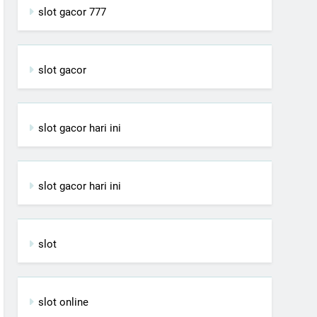
slot gacor 777
slot gacor
slot gacor hari ini
slot gacor hari ini
slot
slot online