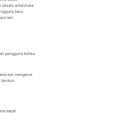
ki desain antarmuka
engguna baru.
ra lain:
an pengguna ketika
tama kali mengenal
berikut.
una dapat