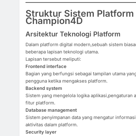
Struktur Sistem Platform
Champion4D
Arsitektur Teknologi Platform
Dalam platform digital modern,sebuah sistem bias
beberapa lapisan teknologi utama.
Lapisan tersebut meliputi:
Frontend interface
Bagian yang berfungsi sebagai tampilan utama yan
pengguna ketika mengakses platform.
Backend system
Sistem yang mengelola logika aplikasi,pengaturan a
fitur platform.
Database management
Sistem penyimpanan data yang mengatur informasi
aktivitas dalam platform.
Security layer