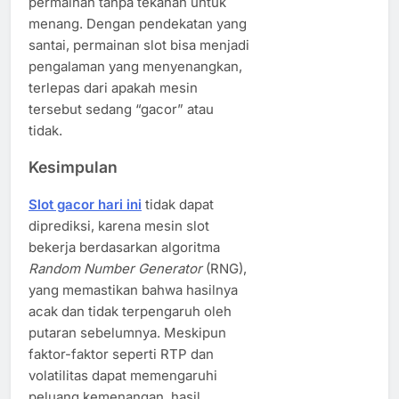
permainan tanpa tekanan untuk
menang. Dengan pendekatan yang
santai, permainan slot bisa menjadi
pengalaman yang menyenangkan,
terlepas dari apakah mesin
tersebut sedang “gacor” atau
tidak.
Kesimpulan
Slot gacor hari ini
tidak dapat
diprediksi, karena mesin slot
bekerja berdasarkan algoritma
Random Number Generator
(RNG),
yang memastikan bahwa hasilnya
acak dan tidak terpengaruh oleh
putaran sebelumnya. Meskipun
faktor-faktor seperti RTP dan
volatilitas dapat memengaruhi
peluang kemenangan, hasil