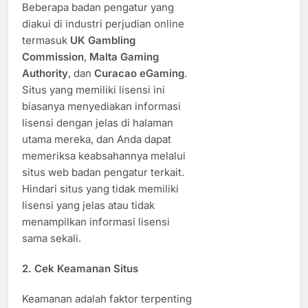
Beberapa badan pengatur yang
diakui di industri perjudian online
termasuk
UK Gambling
Commission
,
Malta Gaming
Authority
, dan
Curacao eGaming
.
Situs yang memiliki lisensi ini
biasanya menyediakan informasi
lisensi dengan jelas di halaman
utama mereka, dan Anda dapat
memeriksa keabsahannya melalui
situs web badan pengatur terkait.
Hindari situs yang tidak memiliki
lisensi yang jelas atau tidak
menampilkan informasi lisensi
sama sekali.
2.
Cek Keamanan Situs
Keamanan adalah faktor terpenting