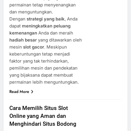
permainan tetap menyenangkan
dan menguntungkan.
Dengan
strategi yang baik
, Anda
dapat
meningkatkan peluang
kemenangan
Anda dan meraih
hadiah besar
yang ditawarkan oleh
mesin
slot gacor
. Meskipun
keberuntungan tetap menjadi
faktor yang tak terhindarkan,
pemilihan mesin dan pendekatan
yang bijaksana dapat membuat
permainan lebih menguntungkan.
Read More
Cara Memilih Situs Slot
Online yang Aman dan
Menghindari Situs Bodong