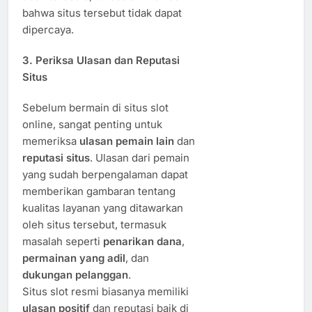
bahwa situs tersebut tidak dapat
dipercaya.
3.
Periksa Ulasan dan Reputasi
Situs
Sebelum bermain di situs slot
online, sangat penting untuk
memeriksa
ulasan pemain lain
dan
reputasi situs
. Ulasan dari pemain
yang sudah berpengalaman dapat
memberikan gambaran tentang
kualitas layanan yang ditawarkan
oleh situs tersebut, termasuk
masalah seperti
penarikan dana
,
permainan yang adil
, dan
dukungan pelanggan
.
Situs slot resmi biasanya memiliki
ulasan positif
dan reputasi baik di