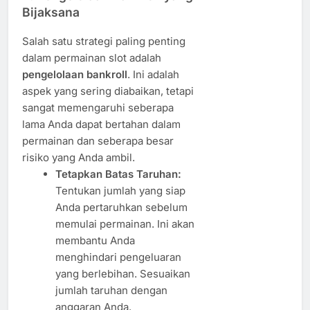
Bijaksana
Salah satu strategi paling penting
dalam permainan slot adalah
pengelolaan bankroll
. Ini adalah
aspek yang sering diabaikan, tetapi
sangat memengaruhi seberapa
lama Anda dapat bertahan dalam
permainan dan seberapa besar
risiko yang Anda ambil.
Tetapkan Batas Taruhan:
Tentukan jumlah yang siap
Anda pertaruhkan sebelum
memulai permainan. Ini akan
membantu Anda
menghindari pengeluaran
yang berlebihan. Sesuaikan
jumlah taruhan dengan
anggaran Anda.