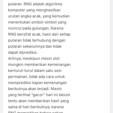
putaran. RNG adalah algoritma
komputer yang menghasilkan
urutan angka acak, yang kemudian
menentukan simbol-simbol yang
muncul pada gulungan. Karena
RNG bersifat acak, hasil dari setiap
putaran tidak terhubung dengan
putaran sebelumnya dan tidak
dapat diprediksi.
Artinya, meskipun mesin slot
mungkin memberikan kemenangan
berturut-turut dalam satu sesi
permainan, tidak ada cara untuk
memprediksi kapan kemenangan
berikutnya akan terjadi. Mesin
yang terlihat “gacor” hari ini belum
tentu akan memberikan hasil yang
sama di hari berikutnya, karena
RNG memastikan bahwa setiap