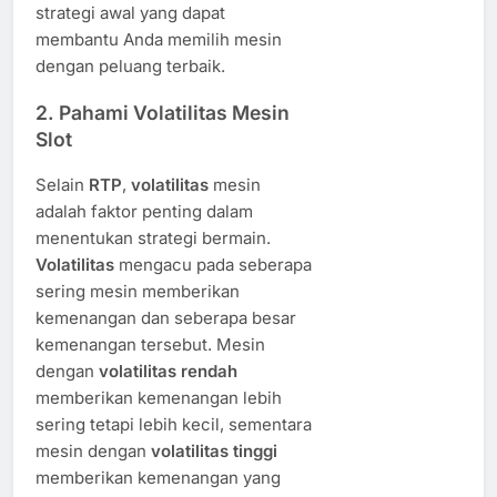
strategi awal yang dapat
membantu Anda memilih mesin
dengan peluang terbaik.
2.
Pahami Volatilitas Mesin
Slot
Selain
RTP
,
volatilitas
mesin
adalah faktor penting dalam
menentukan strategi bermain.
Volatilitas
mengacu pada seberapa
sering mesin memberikan
kemenangan dan seberapa besar
kemenangan tersebut. Mesin
dengan
volatilitas rendah
memberikan kemenangan lebih
sering tetapi lebih kecil, sementara
mesin dengan
volatilitas tinggi
memberikan kemenangan yang