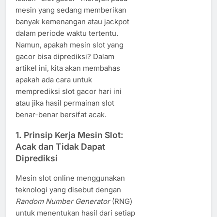
mesin yang sedang memberikan
banyak kemenangan atau jackpot
dalam periode waktu tertentu.
Namun, apakah mesin slot yang
gacor bisa diprediksi? Dalam
artikel ini, kita akan membahas
apakah ada cara untuk
memprediksi slot gacor hari ini
atau jika hasil permainan slot
benar-benar bersifat acak.
1.
Prinsip Kerja Mesin Slot:
Acak dan Tidak Dapat
Diprediksi
Mesin slot online menggunakan
teknologi yang disebut dengan
Random Number Generator
(RNG)
untuk menentukan hasil dari setiap