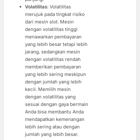
Volatilitas
: Volatilitas
merujuk pada tingkat risiko
dari mesin slot. Mesin
dengan volatilitas tinggi
menawarkan pembayaran
yang lebih besar tetapi lebih
jarang, sedangkan mesin
dengan volatilitas rendah
memberikan pembayaran
yang lebih sering meskipun
dengan jumlah yang lebih
kecil. Memilih mesin
dengan volatilitas yang
sesuai dengan gaya bermain
Anda bisa membantu Anda
mendapatkan kemenangan
lebih sering atau dengan
jumlah yang lebih besar.