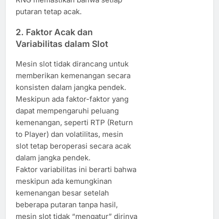
putaran tetap acak.
2.
Faktor Acak dan
Variabilitas dalam Slot
Mesin slot tidak dirancang untuk
memberikan kemenangan secara
konsisten dalam jangka pendek.
Meskipun ada faktor-faktor yang
dapat mempengaruhi peluang
kemenangan, seperti RTP (Return
to Player) dan volatilitas, mesin
slot tetap beroperasi secara acak
dalam jangka pendek.
Faktor variabilitas ini berarti bahwa
meskipun ada kemungkinan
kemenangan besar setelah
beberapa putaran tanpa hasil,
mesin slot tidak “mengatur” dirinya