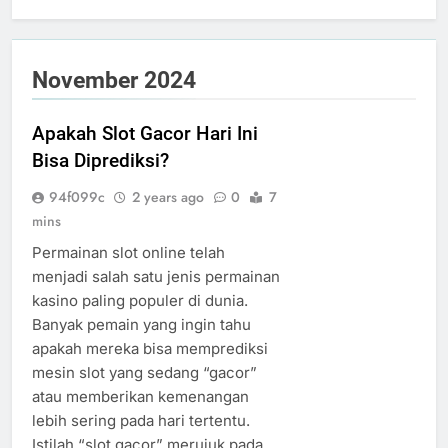
November 2024
Apakah Slot Gacor Hari Ini
Bisa Diprediksi?
94f099c
2 years ago
0
7
mins
Permainan slot online telah
menjadi salah satu jenis permainan
kasino paling populer di dunia.
Banyak pemain yang ingin tahu
apakah mereka bisa memprediksi
mesin slot yang sedang “gacor”
atau memberikan kemenangan
lebih sering pada hari tertentu.
Istilah “slot gacor” merujuk pada