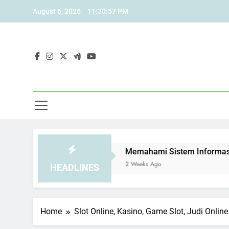
Skip
August 6, 2026
11:30:58 PM
to
content
Ott
Koleksi P
Keamanan Akun
Memahami Sistem Informasi yang Dite
2 Weeks Ago
HEADLINES
Home
Slot Online, Kasino, Game Slot, Judi Online