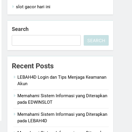
slot gacor hari ini
Search
SEARCH
Recent Posts
LEBAH4D Login dan Tips Menjaga Keamanan
Akun
Memahami Sistem Informasi yang Diterapkan
pada EDWINSLOT
Memahami Sistem Informasi yang Diterapkan
pada LEBAH4D