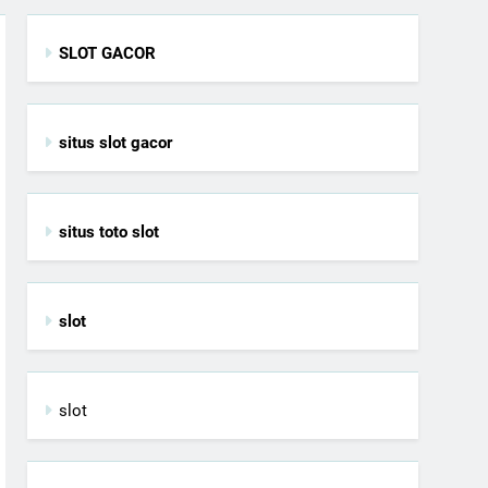
SLOT GACOR
situs slot gacor
situs toto slot
slot
slot