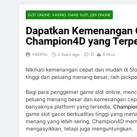
SLOT ONLINE, KASINO, GAME SLOT, JUDI ONLINE
Dapatkan Kemenangan C
Champion4D yang Terp
0
94f099c
2 Years Ago
8 Mins
Nikmati kemenangan cepat dan mudah di Sl
tinggi dan peluang menang besar, raih jackpo
Bagi para penggemar game slot online, men
peluang menang besar dan kemenangan cepat 
banyaknya platform yang tersedia,
Champio
game slot gacor berkualitas tinggi yang me
menang yang lebih sering, Champion4D memb
mengasyikkan, tetapi juga menguntungkan.