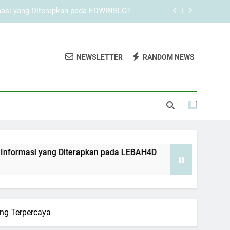
asi yang Diterapkan pada EDWINSLOT
rmasi yang Diterapkan pada LEBAH4D
ormasi yang Diterapkan pada KAYA787
NEWSLETTER
RANDOM NEWS
gin dan Tips Menjaga Keamanan Akun
rang Unik Yang Menambah Karakter Pada Penampilan Anda.
asi yang Diterapkan pada EDWINSLOT
rmasi yang Diterapkan pada LEBAH4D
ormasi yang Diterapkan pada KAYA787
ang Diterapkan pada LEBAH4D
Memahami Sistem Inform
3 Weeks Ago
ng Terpercaya