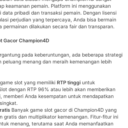
ap keamanan pemain. Platform ini menggunakan
i data pribadi dan transaksi pemain. Dengan lisensi
asi perjudian yang terpercaya, Anda bisa bermain
permainan dilakukan secara fair dan transparan.
ot Gacor Champion4D
ergantung pada keberuntungan, ada beberapa strategi
an peluang menang dan meraih kemenangan lebih
 game slot yang memiliki
RTP tinggi
untuk
lot dengan RTP 96% atau lebih akan memberikan
ggi, memberi Anda kesempatan untuk mendapatkan
singkat.
ratis
Banyak game slot gacor di Champion4D yang
 gratis dan multiplikator kemenangan. Fitur-fitur ini
ntuk menang, terutama saat Anda memanfaatkan