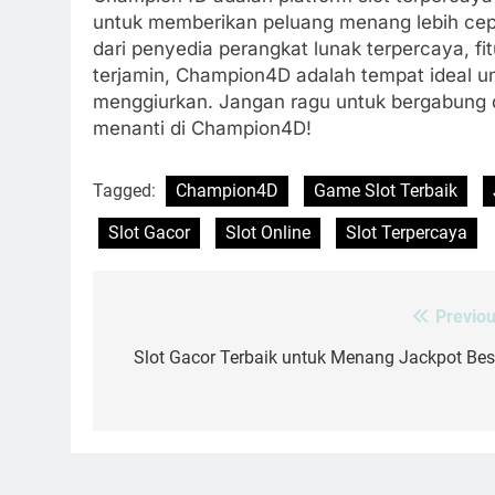
untuk memberikan peluang menang lebih cepa
dari penyedia perangkat lunak terpercaya, 
terjamin, Champion4D adalah tempat ideal 
menggiurkan. Jangan ragu untuk bergabun
menanti di Champion4D!
Tagged:
Champion4D
Game Slot Terbaik
Slot Gacor
Slot Online
Slot Terpercaya
Previou
Post
navigation
Slot Gacor Terbaik untuk Menang Jackpot Bes