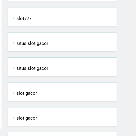
slot777
situs slot gacor
situs slot gacor
slot gacor
slot gacor