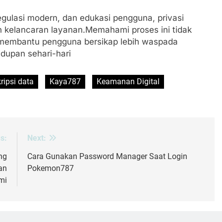
egulasi modern, dan edukasi pengguna, privasi
 kelancaran layanan.Memahami proses ini tidak
 membantu pengguna bersikap lebih waspada
idupan sehari-hari
ripsi data
Kaya787
Keamanan Digital
s:
Next:
ng
Cara Gunakan Password Manager Saat Login
an
Pokemon787
mi