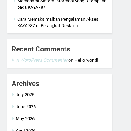
Memahami Sistem Informasi yang Diterapkan
pada KAYA787
Cara Memaksimalkan Pengalaman Akses
KAYA787 di Perangkat Desktop
Recent Comments
A WordPress Commenter
on
Hello world!
Archives
July 2026
June 2026
May 2026
April 2026