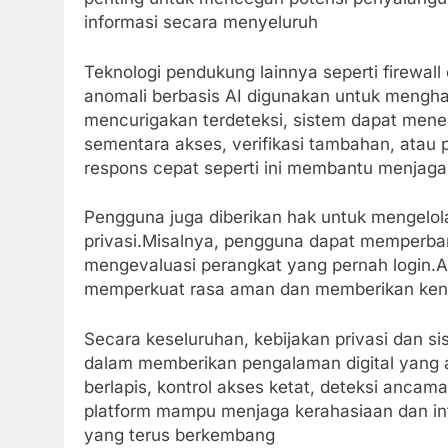
informasi secara menyeluruh
Teknologi pendukung lainnya seperti firewall 
anomali berbasis AI digunakan untuk mengha
mencurigakan terdeteksi, sistem dapat mener
sementara akses, verifikasi tambahan, ata
respons cepat seperti ini membantu menjag
Pengguna juga diberikan hak untuk mengelola
privasi.Misalnya, pengguna dapat memperbar
mengevaluasi perangkat yang pernah login.Ak
memperkuat rasa aman dan memberikan kendali
Secara keseluruhan, kebijakan privasi dan 
dalam memberikan pengalaman digital yang 
berlapis, kontrol akses ketat, deteksi ancam
platform mampu menjaga kerahasiaan dan int
yang terus berkembang