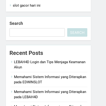
slot gacor hari ini
Search
SEARCH
Recent Posts
LEBAH4D Login dan Tips Menjaga Keamanan
Akun
Memahami Sistem Informasi yang Diterapkan
pada EDWINSLOT
Memahami Sistem Informasi yang Diterapkan
pada LEBAH4D