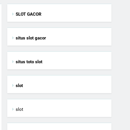
SLOT GACOR
situs slot gacor
situs toto slot
slot
slot