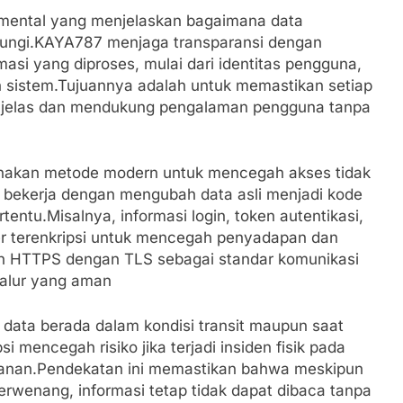
mental yang menjelaskan bagaimana data
ndungi.KAYA787 menjaga transparansi dengan
asi yang diproses, mulai dari identitas pengguna,
an sistem.Tujuannya adalah untuk memastikan setiap
g jelas dan mendukung pengalaman pengguna tanpa
akan metode modern untuk mencegah akses tidak
si bekerja dengan mengubah data asli menjadi kode
tentu.Misalnya, informasi login, token autentikasi,
ver terenkripsi untuk mencegah penyadapan dan
an HTTPS dengan TLS sebagai standar komunikasi
jalur yang aman
t data berada dalam kondisi transit maupun saat
si mencegah risiko jika terjadi insiden fisik pada
mpanan.Pendekatan ini memastikan bahwa meskipun
berwenang, informasi tetap tidak dapat dibaca tanpa