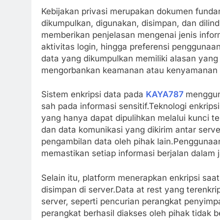
Kebijakan privasi merupakan dokumen funda
dikumpulkan, digunakan, disimpan, dan dili
memberikan penjelasan mengenai jenis inform
aktivitas login, hingga preferensi pengguna
data yang dikumpulkan memiliki alasan yan
mengorbankan keamanan atau kenyamanan
Sistem enkripsi data pada
KAYA787
menggun
sah pada informasi sensitif.Teknologi enkrip
yang hanya dapat dipulihkan melalui kunci ter
dan data komunikasi yang dikirim antar ser
pengambilan data oleh pihak lain.Pengguna
memastikan setiap informasi berjalan dalam 
Selain itu, platform menerapkan enkripsi saa
disimpan di server.Data at rest yang terenkrip
server, seperti pencurian perangkat penyi
perangkat berhasil diakses oleh pihak tidak 