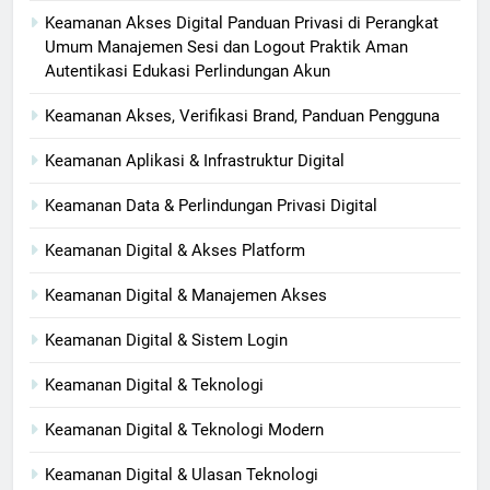
Keamanan Akses Digital Panduan Privasi di Perangkat
Umum Manajemen Sesi dan Logout Praktik Aman
Autentikasi Edukasi Perlindungan Akun
Keamanan Akses, Verifikasi Brand, Panduan Pengguna
Keamanan Aplikasi & Infrastruktur Digital
Keamanan Data & Perlindungan Privasi Digital
Keamanan Digital & Akses Platform
Keamanan Digital & Manajemen Akses
Keamanan Digital & Sistem Login
Keamanan Digital & Teknologi
Keamanan Digital & Teknologi Modern
Keamanan Digital & Ulasan Teknologi