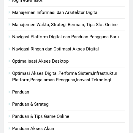
login edwinslot
Manajemen Informasi dan Arsitektur Digital
Manajemen Waktu, Strategi Bermain, Tips Slot Online
Navigasi Platform Digital dan Panduan Pengguna Baru
Navigasi Ringan dan Optimasi Akses Digital
Optimalisasi Akses Desktop
Optimasi Akses Digital,Performa Sistem,Infrastruktur
Platform,Pengalaman Pengguna,Inovasi Teknologi
Panduan
Panduan & Strategi
Panduan & Tips Game Online
Panduan Akses Akun