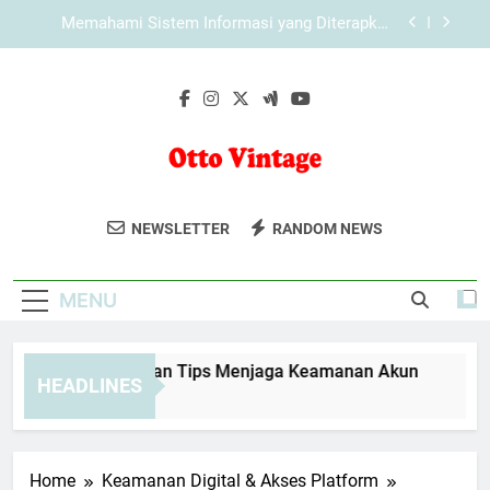
Skip
Memahami Sistem Informasi yang Diterapkan
to
pada LEBAH4D
content
Memahami Sistem Informasi yang Diterapkan
pada KAYA787
LEBAH4D Login dan Tips Menjaga Keamanan
Akun
Memahami Sistem Informasi yang Diterapkan
pada EDWINSLOT
Otto Vintage
Koleksi Produk Klasik Dan Gaya Vintage
Memahami Sistem Informasi yang Diterapkan
NEWSLETTER
RANDOM NEWS
pada LEBAH4D
Dari Otto Vintage. Temukan Barang Unik
Memahami Sistem Informasi yang Diterapkan
Yang Menambah Karakter Pada
pada KAYA787
MENU
Penampilan Anda.
EBAH4D Login dan Tips Menjaga Keamanan Akun
Memah
HEADLINES
Weeks Ago
3 Week
Home
Keamanan Digital & Akses Platform