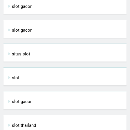
slot gacor
slot gacor
situs slot
slot
slot gacor
slot thailand