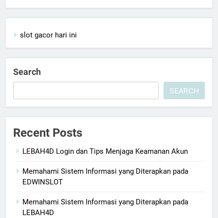
slot gacor hari ini
Search
SEARCH
Recent Posts
LEBAH4D Login dan Tips Menjaga Keamanan Akun
Memahami Sistem Informasi yang Diterapkan pada
EDWINSLOT
Memahami Sistem Informasi yang Diterapkan pada
LEBAH4D