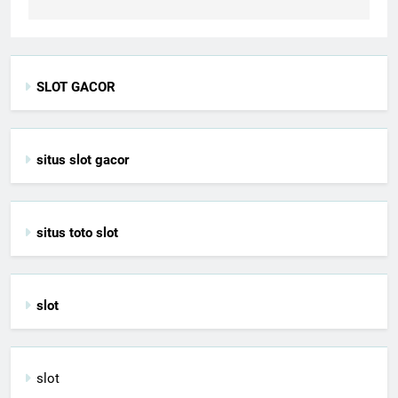
SLOT GACOR
situs slot gacor
situs toto slot
slot
slot