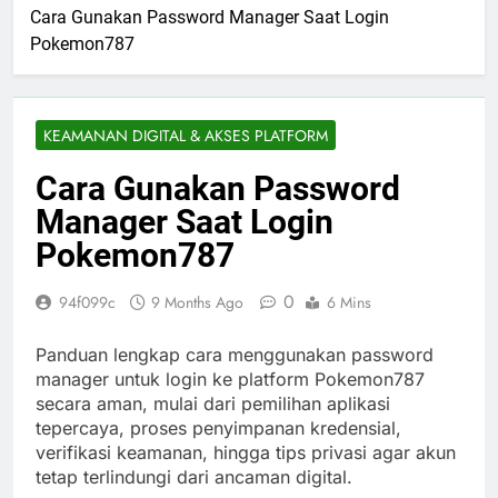
Cara Gunakan Password Manager Saat Login
Pokemon787
KEAMANAN DIGITAL & AKSES PLATFORM
Cara Gunakan Password
Manager Saat Login
Pokemon787
0
94f099c
9 Months Ago
6 Mins
Panduan lengkap cara menggunakan password
manager untuk login ke platform Pokemon787
secara aman, mulai dari pemilihan aplikasi
tepercaya, proses penyimpanan kredensial,
verifikasi keamanan, hingga tips privasi agar akun
tetap terlindungi dari ancaman digital.