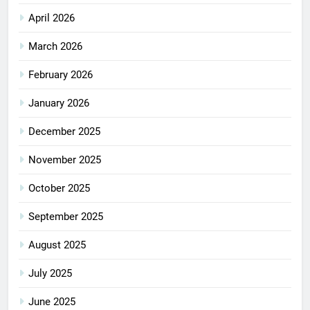
April 2026
March 2026
February 2026
January 2026
December 2025
November 2025
October 2025
September 2025
August 2025
July 2025
June 2025