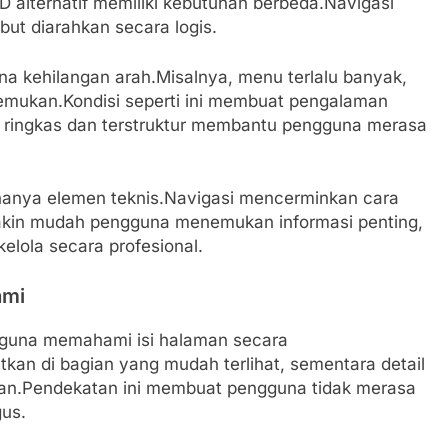
 alternatif memiliki kebutuhan berbeda.Navigasi
ut diarahkan secara logis.
 kehilangan arah.Misalnya, menu terlalu banyak,
ditemukan.Kondisi seperti ini membuat pengalaman
g ringkas dan terstruktur membantu pengguna merasa
n hanya elemen teknis.Navigasi mencerminkan cara
in mudah pengguna menemukan informasi penting,
elola secara profesional.
ami
gguna memahami isi halaman secara
kan di bagian yang mudah terlihat, sementara detail
tan.Pendekatan ini membuat pengguna tidak merasa
gus.