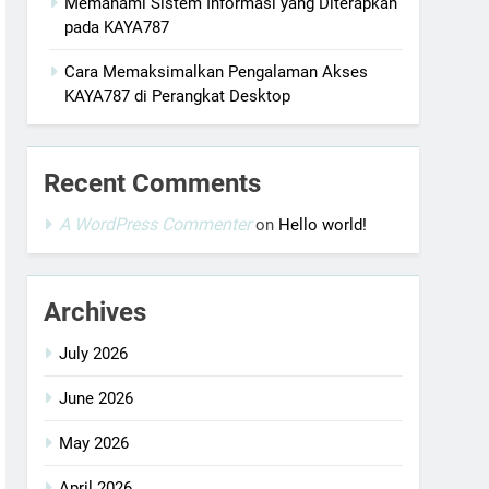
Memahami Sistem Informasi yang Diterapkan
pada KAYA787
Cara Memaksimalkan Pengalaman Akses
KAYA787 di Perangkat Desktop
Recent Comments
A WordPress Commenter
on
Hello world!
Archives
July 2026
June 2026
May 2026
April 2026