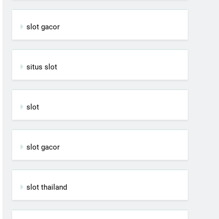
slot gacor
situs slot
slot
slot gacor
slot thailand