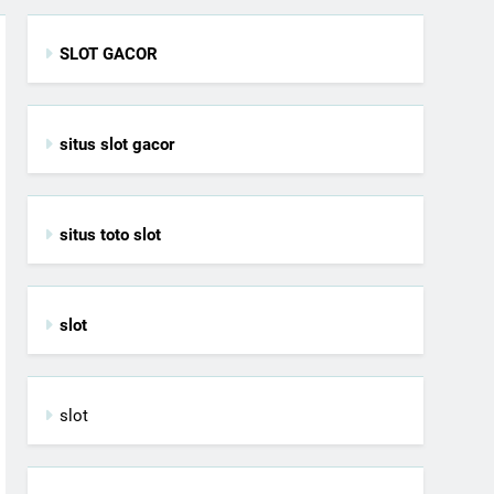
SLOT GACOR
situs slot gacor
situs toto slot
slot
slot