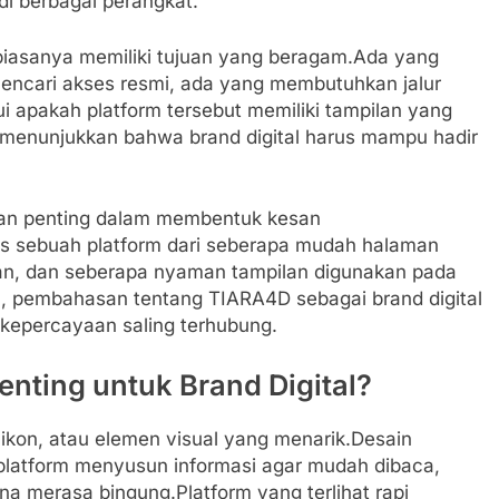
 berbagai perangkat.
iasanya memiliki tujuan yang beragam.Ada yang
encari akses resmi, ada yang membutuhkan jalur
ui apakah platform tersebut memiliki tampilan yang
menunjukkan bahwa brand digital harus mampu hadir
ian penting dalam membentuk kesan
as sebuah platform dari seberapa mudah halaman
kan, dan seberapa nyaman tampilan digunakan pada
, pembahasan tentang TIARA4D sebagai brand digital
 kepercayaan saling terhubung.
ting untuk Brand Digital?
ikon, atau elemen visual yang menarik.Desain
platform menyusun informasi agar mudah dibaca,
 merasa bingung.Platform yang terlihat rapi