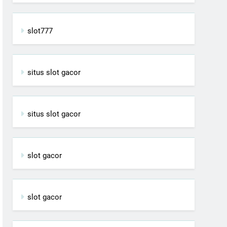
slot777
situs slot gacor
situs slot gacor
slot gacor
slot gacor