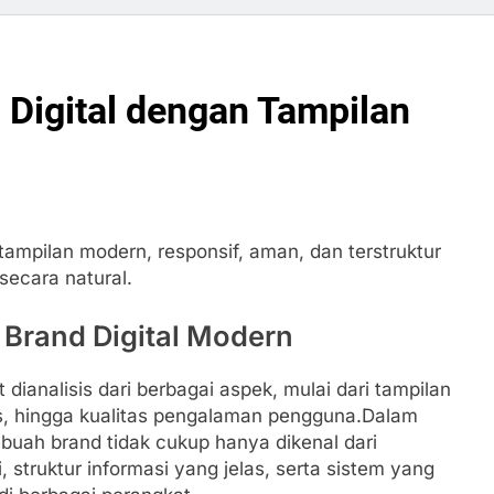
Digital dengan Tampilan
tampilan modern, responsif, aman, dan terstruktur
ecara natural.
Brand Digital Modern
ianalisis dari berbagai aspek, mulai dari tampilan
s, hingga kualitas pengalaman pengguna.Dalam
ebuah brand tidak cukup hanya dikenal dari
 struktur informasi yang jelas, serta sistem yang