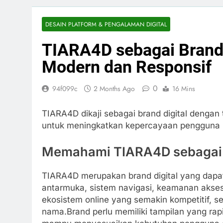
DESAIN PLATFORM & PENGALAMAN DIGITAL
TIARA4D sebagai Brand 
Modern dan Responsif
0
94f099c
2 Months Ago
16 Mins
TIARA4D dikaji sebagai brand digital dengan 
untuk meningkatkan kepercayaan pengguna s
Memahami TIARA4D sebagai 
TIARA4D merupakan brand digital yang dapat d
antarmuka, sistem navigasi, keamanan akse
ekosistem online yang semakin kompetitif, s
nama.Brand perlu memiliki tampilan yang rapi,