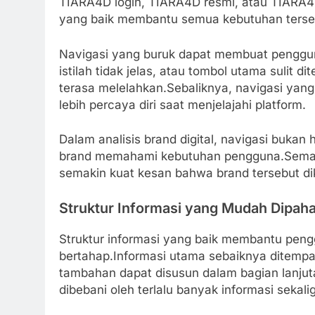
TIARA4D login, TIARA4D resmi, atau TIARA4D
yang baik membantu semua kebutuhan terseb
Navigasi yang buruk dapat membuat pengguna
istilah tidak jelas, atau tombol utama sulit 
terasa melelahkan.Sebaliknya, navigasi yan
lebih percaya diri saat menjelajahi platform.
Dalam analisis brand digital, navigasi buka
brand memahami kebutuhan pengguna.Semak
semakin kuat kesan bahwa brand tersebut dik
Struktur Informasi yang Mudah Dipah
Struktur informasi yang baik membantu pen
bertahap.Informasi utama sebaiknya ditempat
tambahan dapat disusun dalam bagian lanju
dibebani oleh terlalu banyak informasi sekali