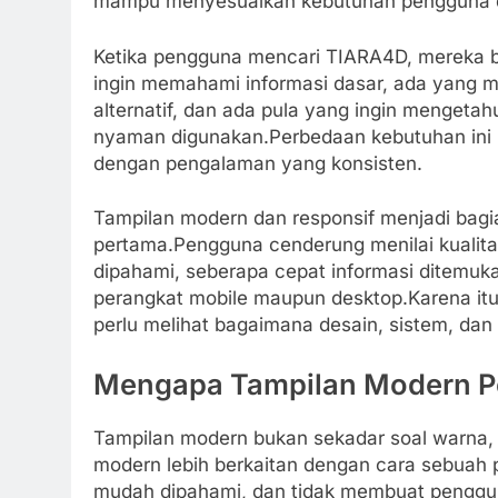
mampu menyesuaikan kebutuhan pengguna di
Ketika pengguna mencari TIARA4D, mereka b
ingin memahami informasi dasar, ada yang m
alternatif, dan ada pula yang ingin mengetah
nyaman digunakan.Perbedaan kebutuhan ini 
dengan pengalaman yang konsisten.
Tampilan modern dan responsif menjadi bag
pertama.Pengguna cenderung menilai kualit
dipahami, seberapa cepat informasi ditemu
perangkat mobile maupun desktop.Karena itu
perlu melihat bagaimana desain, sistem, dan
Mengapa Tampilan Modern Pen
Tampilan modern bukan sekadar soal warna, 
modern lebih berkaitan dengan cara sebuah 
mudah dipahami, dan tidak membuat pengguna