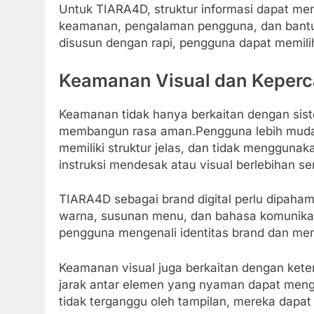
Untuk TIARA4D, struktur informasi dapat me
keamanan, pengalaman pengguna, dan bantu
disusun dengan rapi, pengguna dapat memili
Keamanan Visual dan Keper
Keamanan tidak hanya berkaitan dengan siste
membangun rasa aman.Pengguna lebih mudah 
memiliki struktur jelas, dan tidak mengguna
instruksi mendesak atau visual berlebihan se
TIARA4D sebagai brand digital perlu dipahami
warna, susunan menu, dan bahasa komunikas
pengguna mengenali identitas brand dan mem
Keamanan visual juga berkaitan dengan kete
jarak antar elemen yang nyaman dapat men
tidak terganggu oleh tampilan, mereka dapat