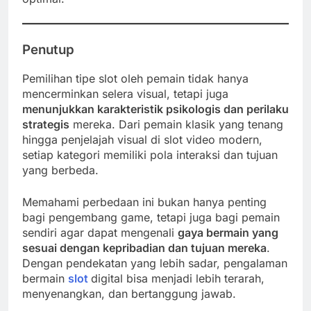
Penutup
Pemilihan tipe slot oleh pemain tidak hanya
mencerminkan selera visual, tetapi juga
menunjukkan karakteristik psikologis dan perilaku
strategis
mereka. Dari pemain klasik yang tenang
hingga penjelajah visual di slot video modern,
setiap kategori memiliki pola interaksi dan tujuan
yang berbeda.
Memahami perbedaan ini bukan hanya penting
bagi pengembang game, tetapi juga bagi pemain
sendiri agar dapat mengenali
gaya bermain yang
sesuai dengan kepribadian dan tujuan mereka
.
Dengan pendekatan yang lebih sadar, pengalaman
bermain
slot
digital bisa menjadi lebih terarah,
menyenangkan, dan bertanggung jawab.