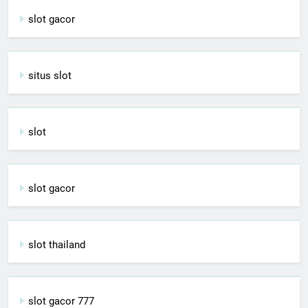
slot gacor
situs slot
slot
slot gacor
slot thailand
slot gacor 777