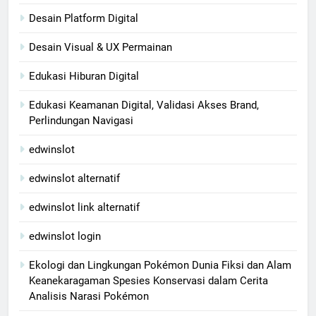
Desain Platform Digital
Desain Visual & UX Permainan
Edukasi Hiburan Digital
Edukasi Keamanan Digital, Validasi Akses Brand,
Perlindungan Navigasi
edwinslot
edwinslot alternatif
edwinslot link alternatif
edwinslot login
Ekologi dan Lingkungan Pokémon Dunia Fiksi dan Alam
Keanekaragaman Spesies Konservasi dalam Cerita
Analisis Narasi Pokémon