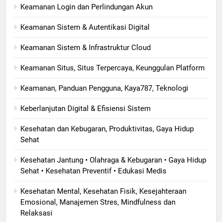
Keamanan Login dan Perlindungan Akun
Keamanan Sistem & Autentikasi Digital
Keamanan Sistem & Infrastruktur Cloud
Keamanan Situs, Situs Terpercaya, Keunggulan Platform
Keamanan, Panduan Pengguna, Kaya787, Teknologi
Keberlanjutan Digital & Efisiensi Sistem
Kesehatan dan Kebugaran, Produktivitas, Gaya Hidup
Sehat
Kesehatan Jantung • Olahraga & Kebugaran • Gaya Hidup
Sehat • Kesehatan Preventif • Edukasi Medis
Kesehatan Mental, Kesehatan Fisik, Kesejahteraan
Emosional, Manajemen Stres, Mindfulness dan
Relaksasi