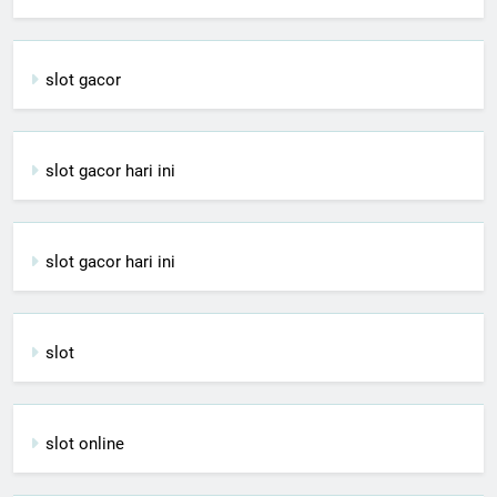
slot gacor
slot gacor hari ini
slot gacor hari ini
slot
slot online