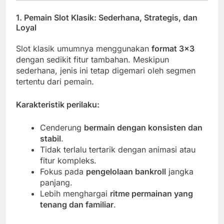
1.
Pemain Slot Klasik: Sederhana, Strategis, dan
Loyal
Slot klasik umumnya menggunakan
format 3×3
dengan sedikit fitur tambahan. Meskipun
sederhana, jenis ini tetap digemari oleh segmen
tertentu dari pemain.
Karakteristik perilaku:
Cenderung
bermain dengan konsisten dan
stabil
.
Tidak terlalu tertarik dengan animasi atau
fitur kompleks.
Fokus pada
pengelolaan bankroll
jangka
panjang.
Lebih menghargai
ritme permainan yang
tenang dan familiar
.