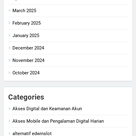
March 2025
February 2025
January 2025
December 2024
November 2024
October 2024
Categories
Akses Digital dan Keamanan Akun
Akses Mobile dan Pengalaman Digital Harian
alternatif edwinslot