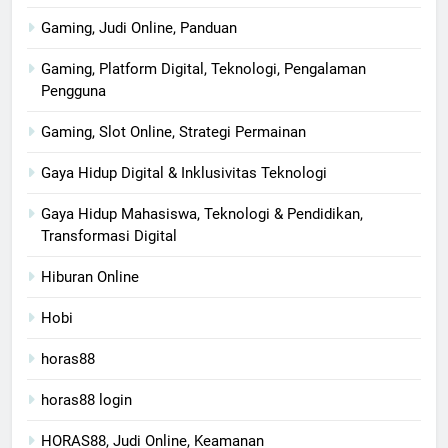
Gaming, Judi Online, Panduan
Gaming, Platform Digital, Teknologi, Pengalaman
Pengguna
Gaming, Slot Online, Strategi Permainan
Gaya Hidup Digital & Inklusivitas Teknologi
Gaya Hidup Mahasiswa, Teknologi & Pendidikan,
Transformasi Digital
Hiburan Online
Hobi
horas88
horas88 login
HORAS88, Judi Online, Keamanan