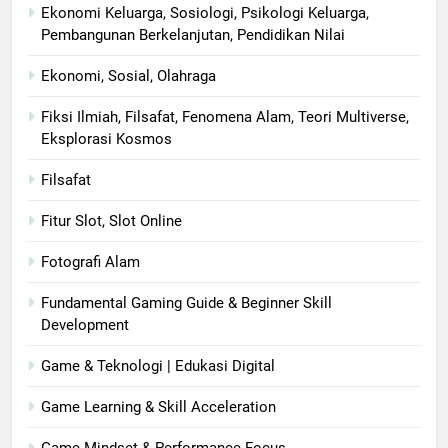
Ekonomi Keluarga, Sosiologi, Psikologi Keluarga,
Pembangunan Berkelanjutan, Pendidikan Nilai
Ekonomi, Sosial, Olahraga
Fiksi Ilmiah, Filsafat, Fenomena Alam, Teori Multiverse,
Eksplorasi Kosmos
Filsafat
Fitur Slot, Slot Online
Fotografi Alam
Fundamental Gaming Guide & Beginner Skill
Development
Game & Teknologi | Edukasi Digital
Game Learning & Skill Acceleration