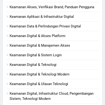
Keamanan Akses, Verifikasi Brand, Panduan Pengguna
Keamanan Aplikasi & Infrastruktur Digital
Keamanan Data & Perlindungan Privasi Digital
Keamanan Digital & Akses Platform
Keamanan Digital & Manajemen Akses
Keamanan Digital & Sistem Login
Keamanan Digital & Teknologi
Keamanan Digital & Teknologi Modern
Keamanan Digital & Ulasan Teknologi
Keamanan Digital, Infrastruktur Cloud, Pengembangan
Sistem, Teknologi Modern