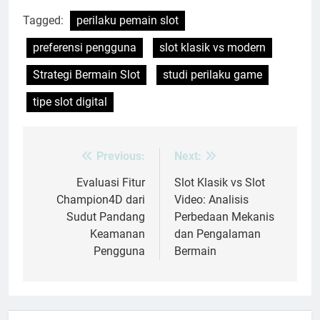
Tagged:
perilaku pemain slot
preferensi pengguna
slot klasik vs modern
Strategi Bermain Slot
studi perilaku game
tipe slot digital
Previous:
Next:
Post
navigation
Evaluasi Fitur
Slot Klasik vs Slot
Champion4D dari
Video: Analisis
Sudut Pandang
Perbedaan Mekanis
Keamanan
dan Pengalaman
Pengguna
Bermain