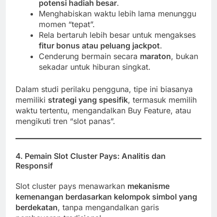
potensi hadiah besar
.
Menghabiskan waktu lebih lama menunggu
momen “tepat”.
Rela bertaruh lebih besar untuk mengakses
fitur bonus atau peluang jackpot
.
Cenderung bermain secara
maraton
, bukan
sekadar untuk hiburan singkat.
Dalam studi perilaku pengguna, tipe ini biasanya
memiliki
strategi yang spesifik
, termasuk memilih
waktu tertentu, mengandalkan Buy Feature, atau
mengikuti tren “slot panas”.
4.
Pemain Slot Cluster Pays: Analitis dan
Responsif
Slot cluster pays menawarkan
mekanisme
kemenangan berdasarkan kelompok simbol yang
berdekatan
, tanpa mengandalkan garis