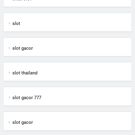
slot
slot gacor
slot thailand
slot gacor 777
slot gacor