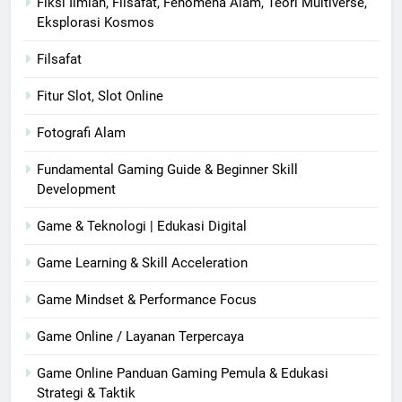
Fiksi Ilmiah, Filsafat, Fenomena Alam, Teori Multiverse,
Eksplorasi Kosmos
Filsafat
Fitur Slot, Slot Online
Fotografi Alam
Fundamental Gaming Guide & Beginner Skill
Development
Game & Teknologi | Edukasi Digital
Game Learning & Skill Acceleration
Game Mindset & Performance Focus
Game Online / Layanan Terpercaya
Game Online Panduan Gaming Pemula & Edukasi
Strategi & Taktik