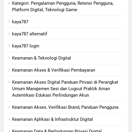
Kategori: Pengalaman Pengguna, Retensi Pengguna,
Platform Digital, Teknologi Game
kaya787
kaya787 alternatif
kaya787 login
Keamanan & Teknologi Digital
Keamanan Akses & Verifikasi Pembayaran
Keamanan Akses Digital Panduan Privasi di Perangkat
Umum Manajemen Sesi dan Logout Praktik Aman
Autentikasi Edukasi Perlindungan Akun
Keamanan Akses, Verifikasi Brand, Panduan Pengguna
Keamanan Aplikasi & Infrastruktur Digital
Keamanan Data & Perlindungan Privasi Digital