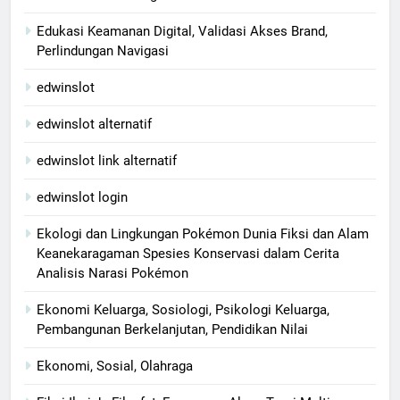
Edukasi Keamanan Digital, Validasi Akses Brand,
Perlindungan Navigasi
edwinslot
edwinslot alternatif
edwinslot link alternatif
edwinslot login
Ekologi dan Lingkungan Pokémon Dunia Fiksi dan Alam
Keanekaragaman Spesies Konservasi dalam Cerita
Analisis Narasi Pokémon
Ekonomi Keluarga, Sosiologi, Psikologi Keluarga,
Pembangunan Berkelanjutan, Pendidikan Nilai
Ekonomi, Sosial, Olahraga