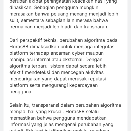
berubah akibat peningkatan keacakan hasil yang
dihasilkan. Sebagian pengguna mungkin
merasakan bahwa peluang menang menjadi lebih
sulit, sementara sebagian lain merasa bahwa
permainan menjadi lebih adil dan transparan.
Dari perspektif teknis, perubahan algoritma pada
Horas88 dimaksudkan untuk menjaga integritas
platform terhadap ancaman cyber maupun
manipulasi internal atau eksternal. Dengan
algoritma terbaru, sistem dapat secara lebih
efektif mendeteksi dan mencegah aktivitas
mencurigakan yang dapat merusak reputasi
platform serta mengurangi kepercayaan
pengguna.
Selain itu, transparansi dalam perubahan algoritma
menjadi hal yang krusial. Horas88 selalu
memastikan bahwa pengguna mendapatkan
informasi yang jelas mengenai perubahan yang
terjadi. Edukasi ini diberikan melalui panduan