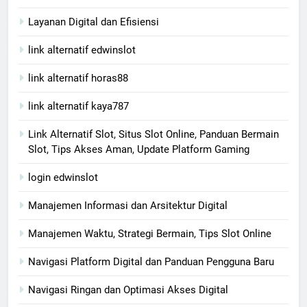
Layanan Digital dan Efisiensi
link alternatif edwinslot
link alternatif horas88
link alternatif kaya787
Link Alternatif Slot, Situs Slot Online, Panduan Bermain
Slot, Tips Akses Aman, Update Platform Gaming
login edwinslot
Manajemen Informasi dan Arsitektur Digital
Manajemen Waktu, Strategi Bermain, Tips Slot Online
Navigasi Platform Digital dan Panduan Pengguna Baru
Navigasi Ringan dan Optimasi Akses Digital