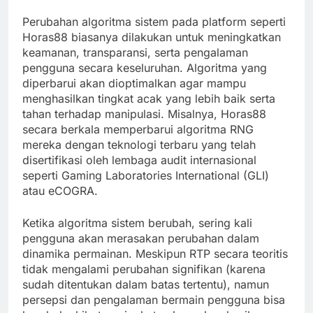
Perubahan algoritma sistem pada platform seperti
Horas88 biasanya dilakukan untuk meningkatkan
keamanan, transparansi, serta pengalaman
pengguna secara keseluruhan. Algoritma yang
diperbarui akan dioptimalkan agar mampu
menghasilkan tingkat acak yang lebih baik serta
tahan terhadap manipulasi. Misalnya, Horas88
secara berkala memperbarui algoritma RNG
mereka dengan teknologi terbaru yang telah
disertifikasi oleh lembaga audit internasional
seperti Gaming Laboratories International (GLI)
atau eCOGRA.
Ketika algoritma sistem berubah, sering kali
pengguna akan merasakan perubahan dalam
dinamika permainan. Meskipun RTP secara teoritis
tidak mengalami perubahan signifikan (karena
sudah ditentukan dalam batas tertentu), namun
persepsi dan pengalaman bermain pengguna bisa