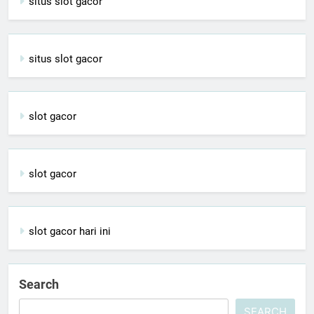
situs slot gacor
situs slot gacor
slot gacor
slot gacor
slot gacor hari ini
Search
SEARCH