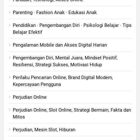
Parenting · Fashion Anak · Edukasi Anak
Pendidikan · Pengembangan Diri · Psikologi Belajar · Tips
Belajar Efektif
Pengalaman Mobile dan Akses Digital Harian
Pengembangan Diri, Mental Juara, Mindset Positif,
Resiliensi, Strategi Sukses, Motivasi Hidup
Perilaku Pencarian Online, Brand Digital Modern,
Kepercayaan Pengguna
Perjudian Online
Perjudian Online, Slot Online, Strategi Bermain, Fakta dan
Mitos
Perjudian, Mesin Slot, Hiburan