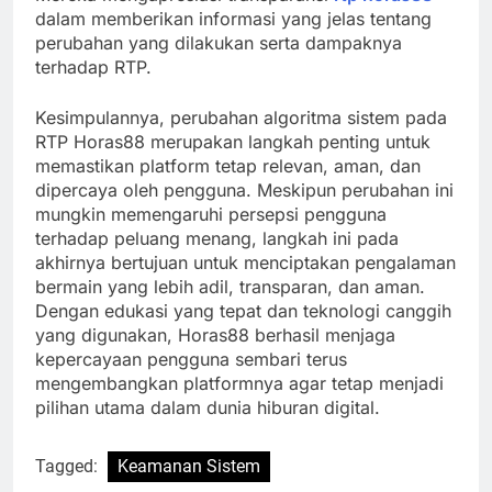
dalam memberikan informasi yang jelas tentang
perubahan yang dilakukan serta dampaknya
terhadap RTP.
Kesimpulannya, perubahan algoritma sistem pada
RTP Horas88 merupakan langkah penting untuk
memastikan platform tetap relevan, aman, dan
dipercaya oleh pengguna. Meskipun perubahan ini
mungkin memengaruhi persepsi pengguna
terhadap peluang menang, langkah ini pada
akhirnya bertujuan untuk menciptakan pengalaman
bermain yang lebih adil, transparan, dan aman.
Dengan edukasi yang tepat dan teknologi canggih
yang digunakan, Horas88 berhasil menjaga
kepercayaan pengguna sembari terus
mengembangkan platformnya agar tetap menjadi
pilihan utama dalam dunia hiburan digital.
Tagged:
Keamanan Sistem