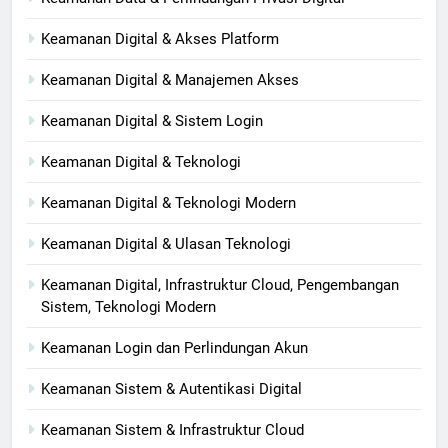
Keamanan Digital & Akses Platform
Keamanan Digital & Manajemen Akses
Keamanan Digital & Sistem Login
Keamanan Digital & Teknologi
Keamanan Digital & Teknologi Modern
Keamanan Digital & Ulasan Teknologi
Keamanan Digital, Infrastruktur Cloud, Pengembangan
Sistem, Teknologi Modern
Keamanan Login dan Perlindungan Akun
Keamanan Sistem & Autentikasi Digital
Keamanan Sistem & Infrastruktur Cloud