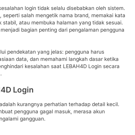
esalahan login tidak selalu disebabkan oleh sistem.
a, seperti salah mengetik nama brand, memakai kata
k stabil, atau membuka halaman yang tidak sesuai.
 menjadi bagian penting dari pengalaman pengguna
ui pendekatan yang jelas: pengguna harus
asiaan data, dan memahami langkah dasar ketika
menghindari kesalahan saat LEBAH4D Login secara
.
4D Login
dalah kurangnya perhatian terhadap detail kecil.
embuat pengguna gagal masuk, merasa akun
engalami gangguan.