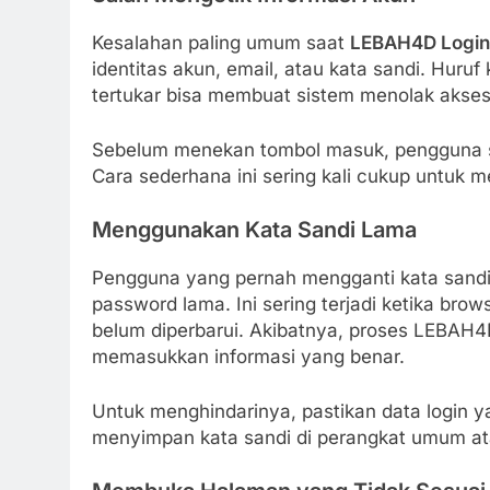
Kesalahan paling umum saat
LEBAH4D Login
identitas akun, email, atau kata sandi. Huruf
tertukar bisa membuat sistem menolak akses
Sebelum menekan tombol masuk, pengguna se
Cara sederhana ini sering kali cukup untuk 
Menggunakan Kata Sandi Lama
Pengguna yang pernah mengganti kata sand
password lama. Ini sering terjadi ketika bro
belum diperbarui. Akibatnya, proses LEBAH
memasukkan informasi yang benar.
Untuk menghindarinya, pastikan data login y
menyimpan kata sandi di perangkat umum at