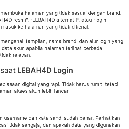
h membuka halaman yang tidak sesuai dengan brand.
H4D resmi”, “LEBAH4D alternatif”, atau “login
h masuk ke halaman yang tidak dikenal.
mengenali tampilan, nama brand, dan alur login yang
data akun apabila halaman terlihat berbeda,
idak relevan.
 saat LEBAH4D Login
asaan digital yang rapi. Tidak harus rumit, tetapi
laman akses akun lebih lancar.
an username dan kata sandi sudah benar. Perhatikan
pasi tidak sengaja, dan apakah data yang digunakan