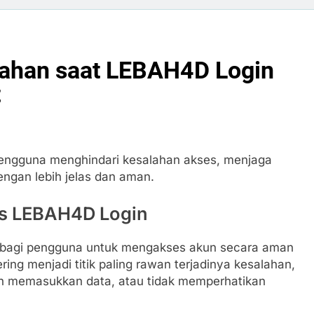
lahan saat LEBAH4D Login
t
ngguna menghindari kesalahan akses, menjaga
ngan lebih jelas dan aman.
s LEBAH4D Login
 bagi pengguna untuk mengakses akun secara aman
ering menjadi titik paling rawan terjadinya kesalahan,
ah memasukkan data, atau tidak memperhatikan