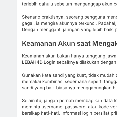
terlebih dahulu sebelum menganggap akun b
Skenario praktisnya, seorang pengguna menco
gagal, ia mengira akunnya terkunci. Padahal
Dengan mengganti jaringan yang lebih baik, pr
Keamanan Akun saat Menga
Keamanan akun bukan hanya tanggung jawab 
LEBAH4D Login
sebaiknya dilakukan dengan 
Gunakan kata sandi yang kuat, tidak mudah d
memakai kombinasi sederhana seperti tanggal
sandi yang baik biasanya menggabungkan huru
Selain itu, jangan pernah membagikan data l
meminta username, password, atau kode veri
bersikap hati-hati. Informasi login bersifat p