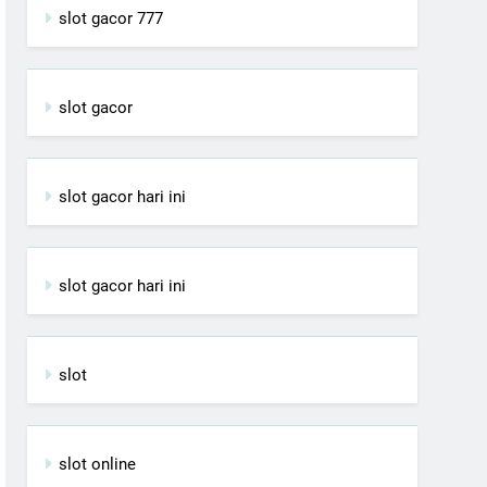
slot gacor 777
slot gacor
slot gacor hari ini
slot gacor hari ini
slot
slot online