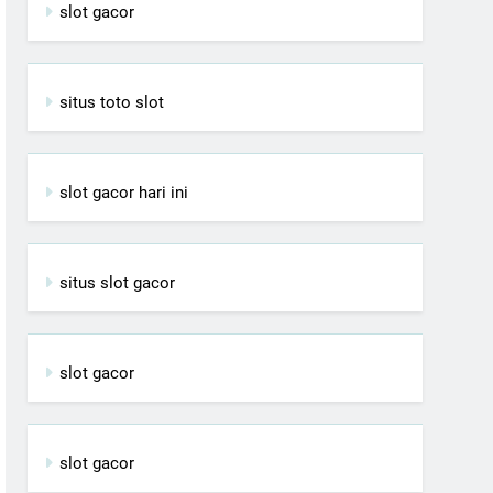
slot gacor
situs toto slot
slot gacor hari ini
situs slot gacor
slot gacor
slot gacor