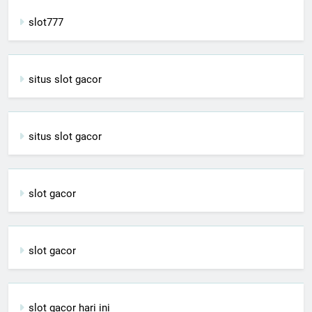
slot777
situs slot gacor
situs slot gacor
slot gacor
slot gacor
slot gacor hari ini