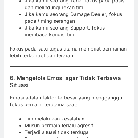
Jika kamu seorang Tank, fokus pada posisi
dan melindungi rekan tim
Jika kamu seorang Damage Dealer, fokus
pada timing serangan
Jika kamu seorang Support, fokus
membaca kondisi tim
Fokus pada satu tugas utama membuat permainan
lebih terkontrol dan terarah.
6. Mengelola Emosi agar Tidak Terbawa
Situasi
Emosi adalah faktor terbesar yang mengganggu
fokus pemain, terutama saat:
Tim melakukan kesalahan
Musuh bermain terlalu agresif
Terjadi situasi tidak terduga