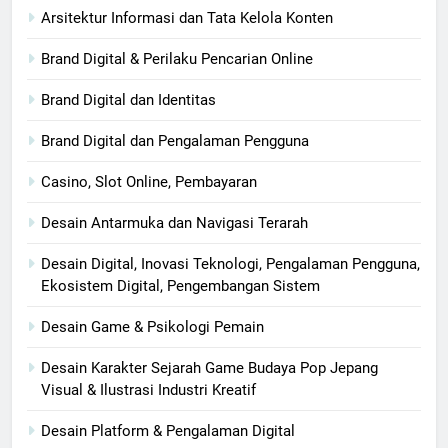
Arsitektur Informasi dan Tata Kelola Konten
Brand Digital & Perilaku Pencarian Online
Brand Digital dan Identitas
Brand Digital dan Pengalaman Pengguna
Casino, Slot Online, Pembayaran
Desain Antarmuka dan Navigasi Terarah
Desain Digital, Inovasi Teknologi, Pengalaman Pengguna,
Ekosistem Digital, Pengembangan Sistem
Desain Game & Psikologi Pemain
Desain Karakter Sejarah Game Budaya Pop Jepang
Visual & Ilustrasi Industri Kreatif
Desain Platform & Pengalaman Digital