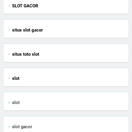
SLOT GACOR
situs slot gacor
situs toto slot
slot
slot
slot gacor