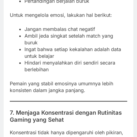
Pertandingan berjalan buruk
Untuk mengelola emosi, lakukan hal berikut:
Jangan membalas chat negatif
Ambil jeda singkat setelah match yang
buruk
Ingat bahwa setiap kekalahan adalah data
untuk belajar
Hindari menyalahkan diri sendiri secara
berlebihan
Pemain yang stabil emosinya umumnya lebih
konsisten dalam jangka panjang.
7. Menjaga Konsentrasi dengan Rutinitas
Gaming yang Sehat
Konsentrasi tidak hanya dipengaruhi oleh pikiran,