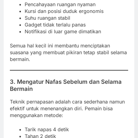
Pencahayaan ruangan nyaman
Kursi dan posisi duduk ergonomis
Suhu ruangan stabil
Gadget tidak terlalu panas
Notifikasi di luar game dimatikan
Semua hal kecil ini membantu menciptakan
suasana yang membuat pikiran tetap stabil selama
bermain.
3. Mengatur Nafas Sebelum dan Selama
Bermain
Teknik pernapasan adalah cara sederhana namun
efektif untuk menenangkan diri. Pemain bisa
menggunakan metode:
Tarik napas 4 detik
Tahan 2 detik