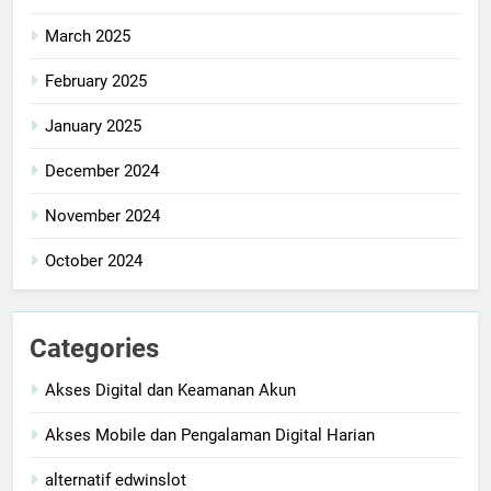
March 2025
February 2025
January 2025
December 2024
November 2024
October 2024
Categories
Akses Digital dan Keamanan Akun
Akses Mobile dan Pengalaman Digital Harian
alternatif edwinslot