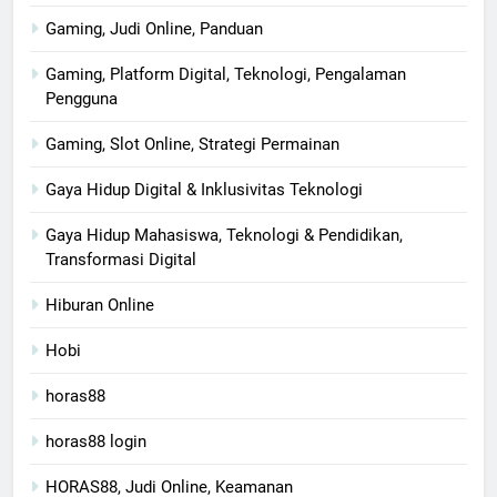
Gaming, Judi Online, Panduan
Gaming, Platform Digital, Teknologi, Pengalaman
Pengguna
Gaming, Slot Online, Strategi Permainan
Gaya Hidup Digital & Inklusivitas Teknologi
Gaya Hidup Mahasiswa, Teknologi & Pendidikan,
Transformasi Digital
Hiburan Online
Hobi
horas88
horas88 login
HORAS88, Judi Online, Keamanan