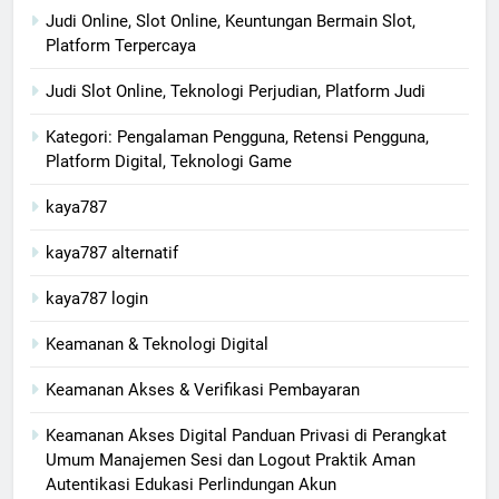
Judi Online, Slot Online, Keuntungan Bermain Slot,
Platform Terpercaya
Judi Slot Online, Teknologi Perjudian, Platform Judi
Kategori: Pengalaman Pengguna, Retensi Pengguna,
Platform Digital, Teknologi Game
kaya787
kaya787 alternatif
kaya787 login
Keamanan & Teknologi Digital
Keamanan Akses & Verifikasi Pembayaran
Keamanan Akses Digital Panduan Privasi di Perangkat
Umum Manajemen Sesi dan Logout Praktik Aman
Autentikasi Edukasi Perlindungan Akun