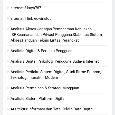
alternatif kaya787
alternatif link edwinslot
Analisis Akses Jaringan,Pemahaman Kebijakan
ISP,Keamanan dan Privasi Pengguna,Stabilitas Sistem
Akses,Panduan Teknis Lintas Perangkat
Analisis Digital & Perilaku Pengguna
Analisis Digital Psikologi Pengguna Budaya Internet
Analisis Perilaku Sistem Digital, Studi Ritme Putaran,
Teknologi Interaktif Modern
Analisis Permainan & Strategi Mingguan
Analisis Sistem Platform Digital
Arsitektur Informasi dan Tata Kelola Data Digital