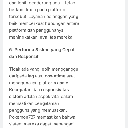
dan lebih cenderung untuk tetap
berkomitmen pada platform
tersebut. Layanan pelanggan yang
baik memperkuat hubungan antara
platform dan penggunanya,
meningkatkan
loyalitas
mereka.
6.
Performa Sistem yang Cepat
dan Responsif
Tidak ada yang lebih mengganggu
daripada
lag
atau
downtime
saat
menggunakan platform game.
Kecepatan
dan
responsivitas
sistem
adalah aspek vital dalam
memastikan pengalaman
pengguna yang memuaskan.
Pokemon787 memastikan bahwa
sistem mereka dapat menangani