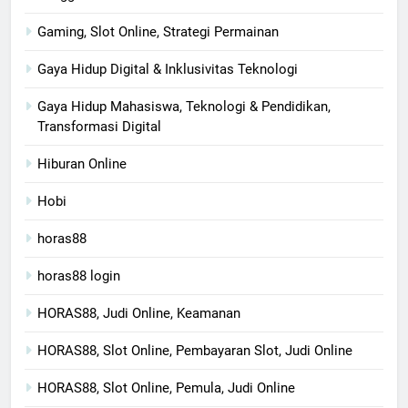
Gaming, Slot Online, Strategi Permainan
Gaya Hidup Digital & Inklusivitas Teknologi
Gaya Hidup Mahasiswa, Teknologi & Pendidikan,
Transformasi Digital
Hiburan Online
Hobi
horas88
horas88 login
HORAS88, Judi Online, Keamanan
HORAS88, Slot Online, Pembayaran Slot, Judi Online
HORAS88, Slot Online, Pemula, Judi Online