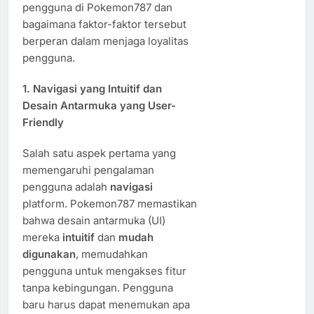
pengguna di Pokemon787 dan
bagaimana faktor-faktor tersebut
berperan dalam menjaga loyalitas
pengguna.
1.
Navigasi yang Intuitif dan
Desain Antarmuka yang User-
Friendly
Salah satu aspek pertama yang
memengaruhi pengalaman
pengguna adalah
navigasi
platform. Pokemon787 memastikan
bahwa desain antarmuka (UI)
mereka
intuitif
dan
mudah
digunakan
, memudahkan
pengguna untuk mengakses fitur
tanpa kebingungan. Pengguna
baru harus dapat menemukan apa