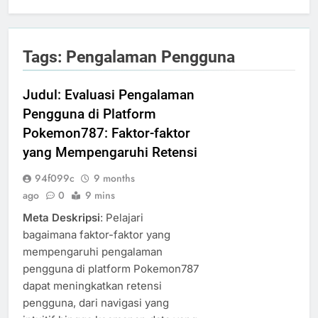
Tags: Pengalaman Pengguna
Judul: Evaluasi Pengalaman
Pengguna di Platform
Pokemon787: Faktor-faktor
yang Mempengaruhi Retensi
94f099c
9 months
ago
0
9 mins
Meta Deskripsi
: Pelajari
bagaimana faktor-faktor yang
mempengaruhi pengalaman
pengguna di platform Pokemon787
dapat meningkatkan retensi
pengguna, dari navigasi yang