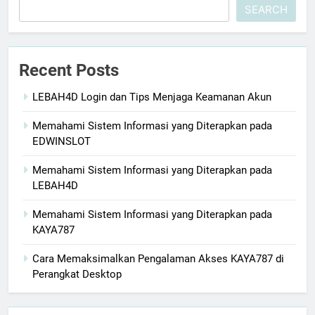
SEARCH
Recent Posts
LEBAH4D Login dan Tips Menjaga Keamanan Akun
Memahami Sistem Informasi yang Diterapkan pada
EDWINSLOT
Memahami Sistem Informasi yang Diterapkan pada
LEBAH4D
Memahami Sistem Informasi yang Diterapkan pada
KAYA787
Cara Memaksimalkan Pengalaman Akses KAYA787 di
Perangkat Desktop