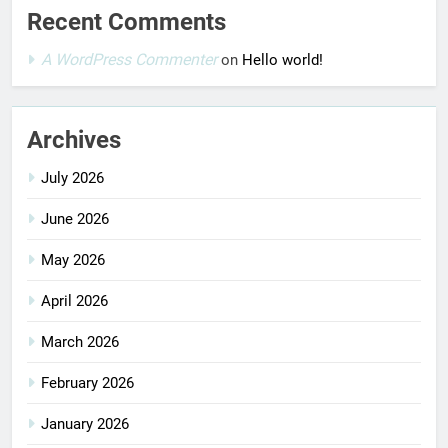
Recent Comments
A WordPress Commenter
on
Hello world!
Archives
July 2026
June 2026
May 2026
April 2026
March 2026
February 2026
January 2026