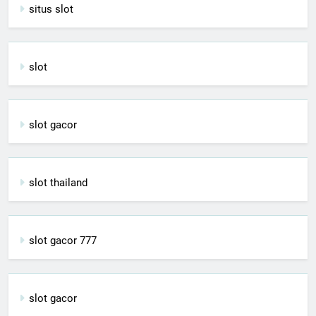
situs slot
slot
slot gacor
slot thailand
slot gacor 777
slot gacor