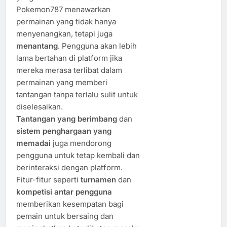
Pokemon787 menawarkan
permainan yang tidak hanya
menyenangkan, tetapi juga
menantang
. Pengguna akan lebih
lama bertahan di platform jika
mereka merasa terlibat dalam
permainan yang memberi
tantangan tanpa terlalu sulit untuk
diselesaikan.
Tantangan yang berimbang
dan
sistem penghargaan yang
memadai
juga mendorong
pengguna untuk tetap kembali dan
berinteraksi dengan platform.
Fitur-fitur seperti
turnamen
dan
kompetisi antar pengguna
memberikan kesempatan bagi
pemain untuk bersaing dan