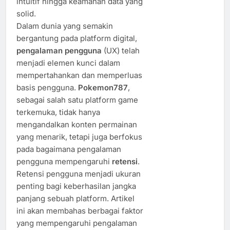
intuitif hingga keamanan data yang
solid.
Dalam dunia yang semakin
bergantung pada platform digital,
pengalaman pengguna
(UX) telah
menjadi elemen kunci dalam
mempertahankan dan memperluas
basis pengguna.
Pokemon787
,
sebagai salah satu platform game
terkemuka, tidak hanya
mengandalkan konten permainan
yang menarik, tetapi juga berfokus
pada bagaimana pengalaman
pengguna mempengaruhi
retensi
.
Retensi pengguna menjadi ukuran
penting bagi keberhasilan jangka
panjang sebuah platform. Artikel
ini akan membahas berbagai faktor
yang mempengaruhi pengalaman