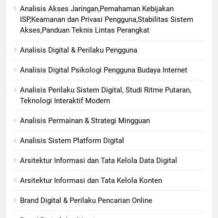
Analisis Akses Jaringan,Pemahaman Kebijakan
ISP,Keamanan dan Privasi Pengguna,Stabilitas Sistem
Akses,Panduan Teknis Lintas Perangkat
Analisis Digital & Perilaku Pengguna
Analisis Digital Psikologi Pengguna Budaya Internet
Analisis Perilaku Sistem Digital, Studi Ritme Putaran,
Teknologi Interaktif Modern
Analisis Permainan & Strategi Mingguan
Analisis Sistem Platform Digital
Arsitektur Informasi dan Tata Kelola Data Digital
Arsitektur Informasi dan Tata Kelola Konten
Brand Digital & Perilaku Pencarian Online