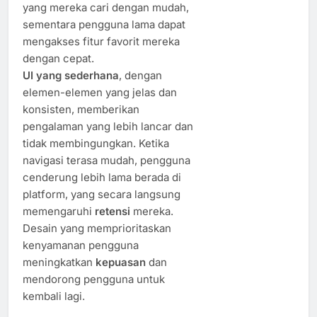
yang mereka cari dengan mudah,
sementara pengguna lama dapat
mengakses fitur favorit mereka
dengan cepat.
UI yang sederhana
, dengan
elemen-elemen yang jelas dan
konsisten, memberikan
pengalaman yang lebih lancar dan
tidak membingungkan. Ketika
navigasi terasa mudah, pengguna
cenderung lebih lama berada di
platform, yang secara langsung
memengaruhi
retensi
mereka.
Desain yang memprioritaskan
kenyamanan pengguna
meningkatkan
kepuasan
dan
mendorong pengguna untuk
kembali lagi.