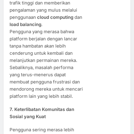
trafik tinggi dan memberikan
pengalaman yang mulus melalui
penggunaan
cloud computing
dan
load balancing
.
Pengguna yang merasa bahwa
platform berjalan dengan lancar
tanpa hambatan akan lebih
cenderung untuk kembali dan
melanjutkan permainan mereka.
Sebaliknya, masalah performa
yang terus-menerus dapat
membuat pengguna frustrasi dan
mendorong mereka untuk mencari
platform lain yang lebih stabil.
7.
Keterlibatan Komunitas dan
Sosial yang Kuat
Pengguna sering merasa lebih