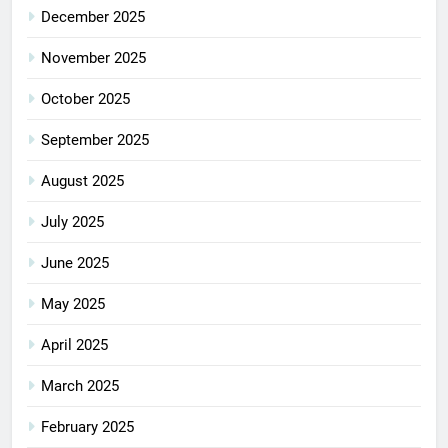
December 2025
November 2025
October 2025
September 2025
August 2025
July 2025
June 2025
May 2025
April 2025
March 2025
February 2025