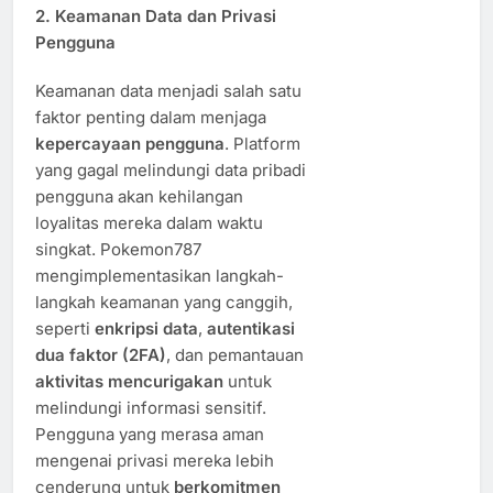
2.
Keamanan Data dan Privasi
Pengguna
Keamanan data menjadi salah satu
faktor penting dalam menjaga
kepercayaan pengguna
. Platform
yang gagal melindungi data pribadi
pengguna akan kehilangan
loyalitas mereka dalam waktu
singkat. Pokemon787
mengimplementasikan langkah-
langkah keamanan yang canggih,
seperti
enkripsi data
,
autentikasi
dua faktor (2FA)
, dan pemantauan
aktivitas mencurigakan
untuk
melindungi informasi sensitif.
Pengguna yang merasa aman
mengenai privasi mereka lebih
cenderung untuk
berkomitmen