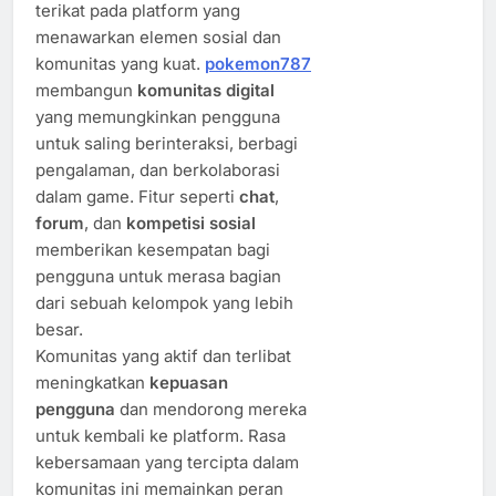
terikat pada platform yang
menawarkan elemen sosial dan
komunitas yang kuat.
pokemon787
membangun
komunitas digital
yang memungkinkan pengguna
untuk saling berinteraksi, berbagi
pengalaman, dan berkolaborasi
dalam game. Fitur seperti
chat
,
forum
, dan
kompetisi sosial
memberikan kesempatan bagi
pengguna untuk merasa bagian
dari sebuah kelompok yang lebih
besar.
Komunitas yang aktif dan terlibat
meningkatkan
kepuasan
pengguna
dan mendorong mereka
untuk kembali ke platform. Rasa
kebersamaan yang tercipta dalam
komunitas ini memainkan peran