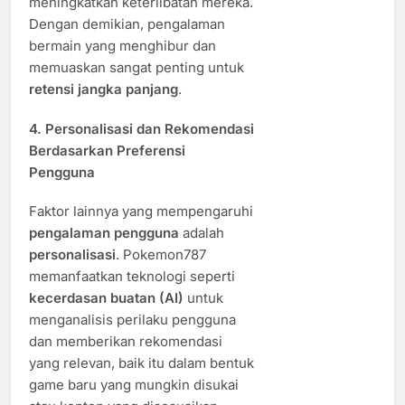
meningkatkan keterlibatan mereka.
Dengan demikian, pengalaman
bermain yang menghibur dan
memuaskan sangat penting untuk
retensi jangka panjang
.
4.
Personalisasi dan Rekomendasi
Berdasarkan Preferensi
Pengguna
Faktor lainnya yang mempengaruhi
pengalaman pengguna
adalah
personalisasi
. Pokemon787
memanfaatkan teknologi seperti
kecerdasan buatan (AI)
untuk
menganalisis perilaku pengguna
dan memberikan rekomendasi
yang relevan, baik itu dalam bentuk
game baru yang mungkin disukai