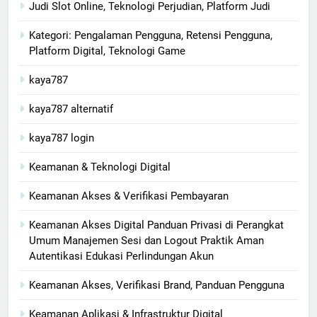
Judi Slot Online, Teknologi Perjudian, Platform Judi
Kategori: Pengalaman Pengguna, Retensi Pengguna,
Platform Digital, Teknologi Game
kaya787
kaya787 alternatif
kaya787 login
Keamanan & Teknologi Digital
Keamanan Akses & Verifikasi Pembayaran
Keamanan Akses Digital Panduan Privasi di Perangkat
Umum Manajemen Sesi dan Logout Praktik Aman
Autentikasi Edukasi Perlindungan Akun
Keamanan Akses, Verifikasi Brand, Panduan Pengguna
Keamanan Aplikasi & Infrastruktur Digital