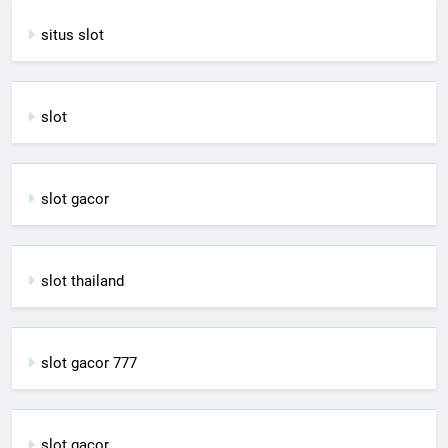
situs slot
slot
slot gacor
slot thailand
slot gacor 777
slot gacor