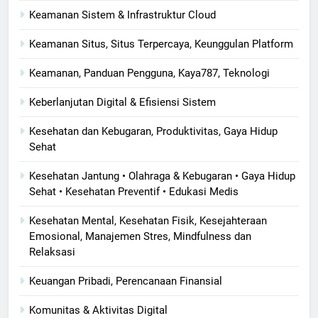
Keamanan Sistem & Infrastruktur Cloud
Keamanan Situs, Situs Terpercaya, Keunggulan Platform
Keamanan, Panduan Pengguna, Kaya787, Teknologi
Keberlanjutan Digital & Efisiensi Sistem
Kesehatan dan Kebugaran, Produktivitas, Gaya Hidup
Sehat
Kesehatan Jantung • Olahraga & Kebugaran • Gaya Hidup
Sehat • Kesehatan Preventif • Edukasi Medis
Kesehatan Mental, Kesehatan Fisik, Kesejahteraan
Emosional, Manajemen Stres, Mindfulness dan
Relaksasi
Keuangan Pribadi, Perencanaan Finansial
Komunitas & Aktivitas Digital