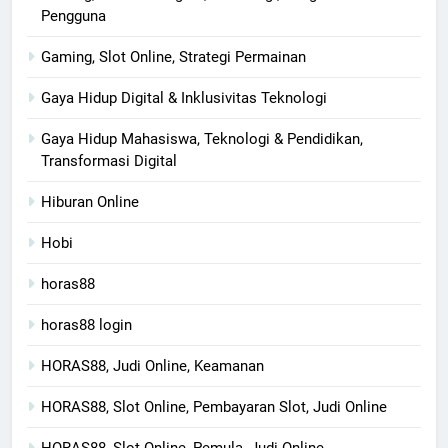
Pengguna
Gaming, Slot Online, Strategi Permainan
Gaya Hidup Digital & Inklusivitas Teknologi
Gaya Hidup Mahasiswa, Teknologi & Pendidikan,
Transformasi Digital
Hiburan Online
Hobi
horas88
horas88 login
HORAS88, Judi Online, Keamanan
HORAS88, Slot Online, Pembayaran Slot, Judi Online
HORAS88, Slot Online, Pemula, Judi Online