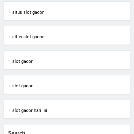
situs slot gacor
situs slot gacor
slot gacor
slot gacor
slot gacor hari ini
Search