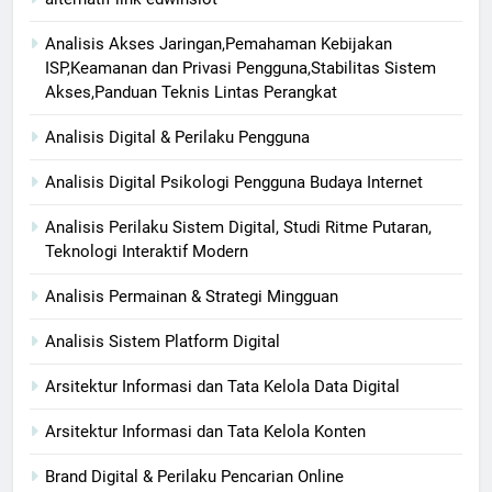
Analisis Akses Jaringan,Pemahaman Kebijakan
ISP,Keamanan dan Privasi Pengguna,Stabilitas Sistem
Akses,Panduan Teknis Lintas Perangkat
Analisis Digital & Perilaku Pengguna
Analisis Digital Psikologi Pengguna Budaya Internet
Analisis Perilaku Sistem Digital, Studi Ritme Putaran,
Teknologi Interaktif Modern
Analisis Permainan & Strategi Mingguan
Analisis Sistem Platform Digital
Arsitektur Informasi dan Tata Kelola Data Digital
Arsitektur Informasi dan Tata Kelola Konten
Brand Digital & Perilaku Pencarian Online