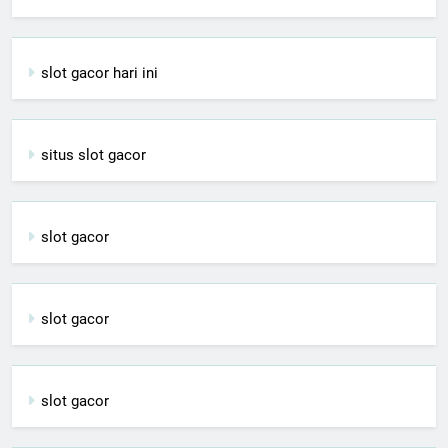
slot gacor hari ini
situs slot gacor
slot gacor
slot gacor
slot gacor