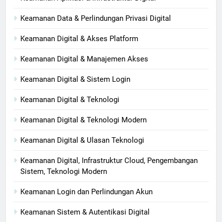
Keamanan Data & Perlindungan Privasi Digital
Keamanan Digital & Akses Platform
Keamanan Digital & Manajemen Akses
Keamanan Digital & Sistem Login
Keamanan Digital & Teknologi
Keamanan Digital & Teknologi Modern
Keamanan Digital & Ulasan Teknologi
Keamanan Digital, Infrastruktur Cloud, Pengembangan
Sistem, Teknologi Modern
Keamanan Login dan Perlindungan Akun
Keamanan Sistem & Autentikasi Digital