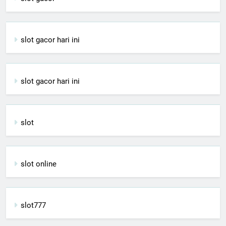
slot gacor hari ini
slot gacor hari ini
slot
slot online
slot777