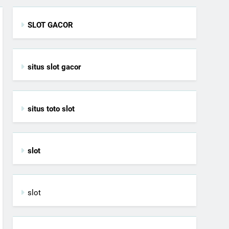
SLOT GACOR
situs slot gacor
situs toto slot
slot
slot