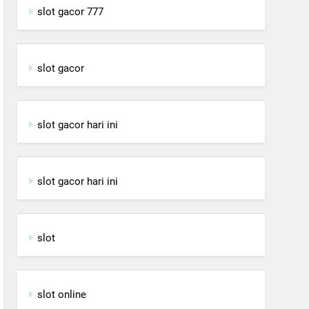
slot gacor 777
slot gacor
slot gacor hari ini
slot gacor hari ini
slot
slot online