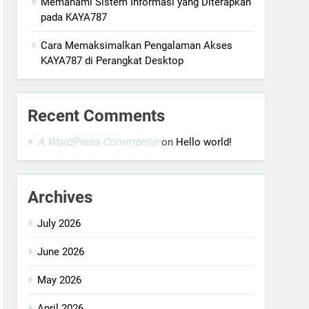
Memahami Sistem Informasi yang Diterapkan
pada KAYA787
Cara Memaksimalkan Pengalaman Akses
KAYA787 di Perangkat Desktop
Recent Comments
A WordPress Commenter
on
Hello world!
Archives
July 2026
June 2026
May 2026
April 2026