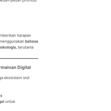
 pesan-pesan promosi
memberikan harapan
an menggunakan
bahasa
sikologis
, terutama
rmainan Digital
a ekosistem slot
as
gal
untuk