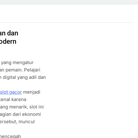
an dan
odern
l yang mengatur
n pemain. Pelajari
digital yang adil dan
slot gacor
menjadi
kenal karena
ng menarik, slot ini
bagian dari ekonomi
tersebut, muncul
g mencegah