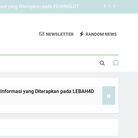
asi yang Diterapkan pada EDWINSLOT
rmasi yang Diterapkan pada LEBAH4D
ormasi yang Diterapkan pada KAYA787
NEWSLETTER
RANDOM NEWS
gin dan Tips Menjaga Keamanan Akun
rang Unik Yang Menambah Karakter Pada Penampilan Anda.
asi yang Diterapkan pada EDWINSLOT
rmasi yang Diterapkan pada LEBAH4D
ormasi yang Diterapkan pada KAYA787
ang Diterapkan pada LEBAH4D
Memahami Sistem Infor
2 Weeks Ago