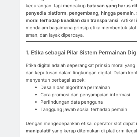
kecurangan, tapi mencakup
batasan yang harus di
penyedia platform, pengembang, hingga pemain
,
moral terhadap keadilan dan transparansi
. Artike
mendalam bagaimana prinsip etika membentuk slot 
aman, dan layak dipercaya.
1. Etika sebagai Pilar Sistem Permainan Digi
Etika digital adalah seperangkat prinsip moral yang
dan keputusan dalam lingkungan digital. Dalam kont
menyentuh berbagai aspek:
Desain dan algoritma permainan
Cara promosi dan penyampaian informasi
Perlindungan data pengguna
Tanggung jawab sosial terhadap pemain
Dengan mengedepankan etika, operator slot dapat
manipulatif
yang kerap ditemukan di platform ilegal 