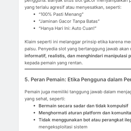
pengguna. Banyak situs slot gacor menyampaikan
yang terlalu agresif atau menyesatkan, seperti:
“100% Pasti Menang”
“Jaminan Gacor Tanpa Batas”
“Hanya Hari Ini: Auto Cuan!”
Klaim seperti ini melanggar prinsip etika karena 
palsu. Penyedia slot yang bertanggung jawab ak
informatif, realistis, dan menghindari manipulasi p
kepada pemain yang rentan.
5. Peran Pemain: Etika Pengguna dalam Pe
Pemain juga memiliki tanggung jawab dalam menjag
yang sehat, seperti:
Bermain secara sadar dan tidak kompulsif
Menghormati aturan platform dan komunit
Tidak menggunakan bot atau perangkat ile
mengeksploitasi sistem