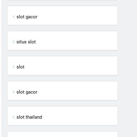
slot gacor
situs slot
slot
slot gacor
slot thailand