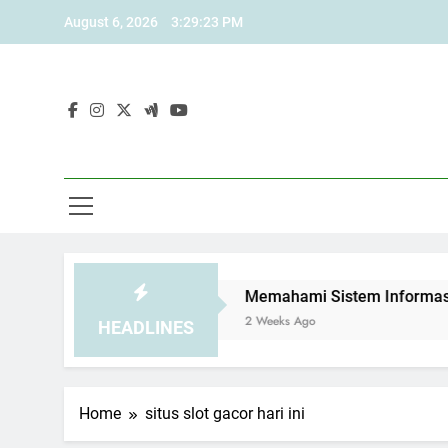
Skip
August 6, 2026
3:29:24 PM
to
content
Ott
Koleksi P
 Keamanan Akun
Memahami Sistem Informasi yang Dite
2 Weeks Ago
HEADLINES
Home
situs slot gacor hari ini