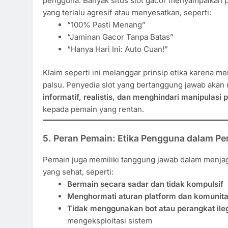
pengguna. Banyak situs slot gacor menyampaikan
yang terlalu agresif atau menyesatkan, seperti:
“100% Pasti Menang”
“Jaminan Gacor Tanpa Batas”
“Hanya Hari Ini: Auto Cuan!”
Klaim seperti ini melanggar prinsip etika karena 
palsu. Penyedia slot yang bertanggung jawab ak
informatif, realistis, dan menghindari manipulasi p
kepada pemain yang rentan.
5. Peran Pemain: Etika Pengguna dalam Pe
Pemain juga memiliki tanggung jawab dalam menjag
yang sehat, seperti:
Bermain secara sadar dan tidak kompulsif
Menghormati aturan platform dan komunit
Tidak menggunakan bot atau perangkat ile
mengeksploitasi sistem