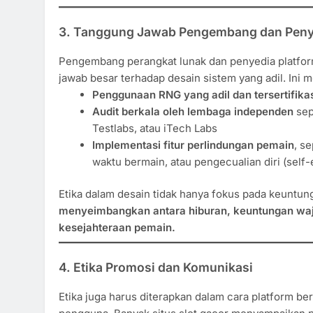
3. Tanggung Jawab Pengembang dan Penye
Pengembang perangkat lunak dan penyedia platfor
jawab besar terhadap desain sistem yang adil. Ini me
Penggunaan RNG yang adil dan tersertifikas
Audit berkala oleh lembaga independen
sep
Testlabs, atau iTech Labs
Implementasi fitur perlindungan pemain
, se
waktu bermain, atau pengecualian diri (self-
Etika dalam desain tidak hanya fokus pada keuntung
menyeimbangkan antara hiburan, keuntungan waj
kesejahteraan pemain.
4. Etika Promosi dan Komunikasi
Etika juga harus diterapkan dalam cara platform b