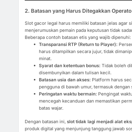
2. Batasan yang Harus Ditegakkan Operator
Slot gacor legal harus memiliki batasan jelas agar s
menjerumuskan pemain pada keputusan tidak sadar a
Beberapa contoh batasan etis yang wajib dipenuhi:
Transparansi RTP (Return to Player):
Persen
harus ditampilkan secara jujur, tidak dimani
minat.
Syarat dan ketentuan bonus:
Tidak boleh di
disembunyikan dalam tulisan kecil.
Batasan usia dan akses:
Platform harus sec
pengguna di bawah umur, termasuk dengan si
Peringatan waktu bermain:
Pengingat waktu
mencegah kecanduan dan memastikan perma
batas wajar.
Dengan batasan ini,
slot tidak lagi menjadi alat eks
produk digital yang menjunjung tanggung jawab sos