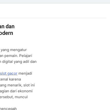
an dan
odern
l yang mengatur
n pemain. Pelajari
digital yang adil dan
slot gacor
menjadi
kenal karena
ng menarik, slot ini
bagian dari ekonomi
tersebut, muncul
g mencegah