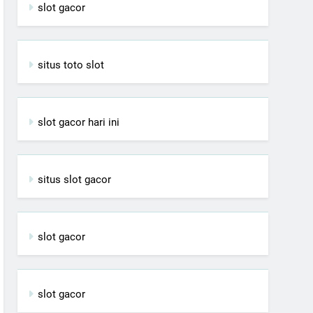
slot gacor
situs toto slot
slot gacor hari ini
situs slot gacor
slot gacor
slot gacor