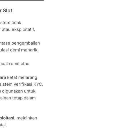
 Slot
istem tidak
tau eksploitatif.
tase pengembalian
pulasi demi menarik
buat rumit atau
ara ketat melarang
stem verifikasi KYC.
 digunakan untuk
inan tetap dalam
ploitasi
, melainkan
ial.