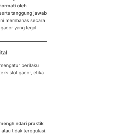
hormati oleh
 serta
tanggung jawab
l ini membahas secara
gacor yang legal,
tal
 mengatur perilaku
eks slot gacor, etika
menghindari praktik
atau tidak teregulasi.