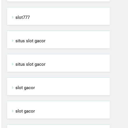
slot777
situs slot gacor
situs slot gacor
slot gacor
slot gacor