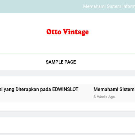
Memahami Sistem Inform
Memahami Sistem Info
Memahami Sistem Inf
o Vintage
LEBAH4D Lo
roduk Klasik Dan Gaya Vintage Dari Otto Vintage. Temukan Ba
Memahami Sistem Inform
SAMPLE PAGE
Memahami Sistem Info
Memahami Sistem Inf
erapkan pada EDWINSLOT
Memahami Sistem Informasi y
3 Weeks Ago