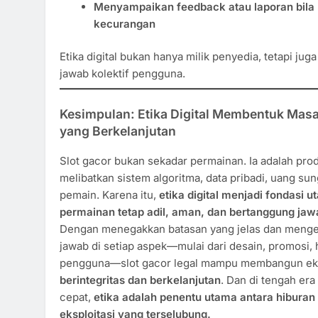
Menyampaikan feedback atau laporan bil
kecurangan
Etika digital bukan hanya milik penyedia, tetapi ju
jawab kolektif pengguna.
Kesimpulan: Etika Digital Membentuk Masa
yang Berkelanjutan
Slot gacor bukan sekadar permainan. Ia adalah prod
melibatkan sistem algoritma, data pribadi, uang su
pemain. Karena itu,
etika digital menjadi fondasi
permainan tetap adil, aman, dan bertanggung jaw
Dengan menegakkan batasan yang jelas dan meng
jawab di setiap aspek—mulai dari desain, promosi,
pengguna—slot gacor legal mampu membangun ek
berintegritas dan berkelanjutan
. Dan di tengah era
cepat,
etika adalah penentu utama antara hiburan
eksploitasi yang terselubung.