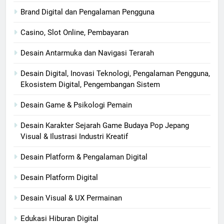
Brand Digital dan Pengalaman Pengguna
Casino, Slot Online, Pembayaran
Desain Antarmuka dan Navigasi Terarah
Desain Digital, Inovasi Teknologi, Pengalaman Pengguna,
Ekosistem Digital, Pengembangan Sistem
Desain Game & Psikologi Pemain
Desain Karakter Sejarah Game Budaya Pop Jepang
Visual & Ilustrasi Industri Kreatif
Desain Platform & Pengalaman Digital
Desain Platform Digital
Desain Visual & UX Permainan
Edukasi Hiburan Digital