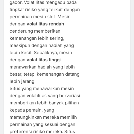
gacor. Volatilitas mengacu pada
tingkat risiko yang terkait dengan
permainan mesin slot. Mesin
dengan
volatilitas rendah
cenderung memberikan
kemenangan lebih sering,
meskipun dengan hadiah yang
lebih kecil. Sebaliknya, mesin
dengan
volatilitas tinggi
menawarkan hadiah yang lebih
besar, tetapi kemenangan datang
lebih jarang.
Situs yang menawarkan mesin
dengan volatilitas yang bervariasi
memberikan lebih banyak pilihan
kepada pemain, yang
memungkinkan mereka memilih
permainan yang sesuai dengan
preferensi risiko mereka. Situs