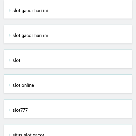
slot gacor hari ini
slot gacor hari ini
slot
slot online
slot777
situs slot gacor