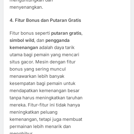
menyenangkan.
4.
Fitur Bonus dan Putaran Gratis
Fitur bonus seperti
putaran gratis
,
simbol wild
, dan
pengganda
kemenangan
adalah daya tarik
utama bagi pemain yang mencari
situs gacor. Mesin dengan fitur
bonus yang sering muncul
menawarkan lebih banyak
kesempatan bagi pemain untuk
mendapatkan kemenangan besar
tanpa harus meningkatkan taruhan
mereka. Fitur-fitur ini tidak hanya
meningkatkan peluang
kemenangan, tetapi juga membuat
permainan lebih menarik dan
menghibur.