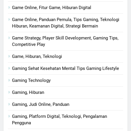
Game Online, Fitur Game, Hiburan Digital
Game Online, Panduan Pemula, Tips Gaming, Teknologi
Hiburan, Keamanan Digital, Strategi Bermain
Game Strategy, Player Skill Development, Gaming Tips,
Competitive Play
Game, Hiburan, Teknologi
Gaming Sehat Kesehatan Mental Tips Gaming Lifestyle
Gaming Technology
Gaming, Hiburan
Gaming, Judi Online, Panduan
Gaming, Platform Digital, Teknologi, Pengalaman
Pengguna