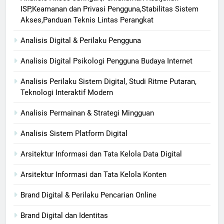
ISP,Keamanan dan Privasi Pengguna,Stabilitas Sistem
Akses,Panduan Teknis Lintas Perangkat
Analisis Digital & Perilaku Pengguna
Analisis Digital Psikologi Pengguna Budaya Internet
Analisis Perilaku Sistem Digital, Studi Ritme Putaran,
Teknologi Interaktif Modern
Analisis Permainan & Strategi Mingguan
Analisis Sistem Platform Digital
Arsitektur Informasi dan Tata Kelola Data Digital
Arsitektur Informasi dan Tata Kelola Konten
Brand Digital & Perilaku Pencarian Online
Brand Digital dan Identitas