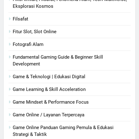
Eksplorasi Kosmos
Filsafat
Fitur Slot, Slot Online
Fotografi Alam
Fundamental Gaming Guide & Beginner Skill
Development
Game & Teknologi | Edukasi Digital
Game Learning & Skill Acceleration
Game Mindset & Performance Focus
Game Online / Layanan Terpercaya
Game Online Panduan Gaming Pemula & Edukasi
Strategi & Taktik