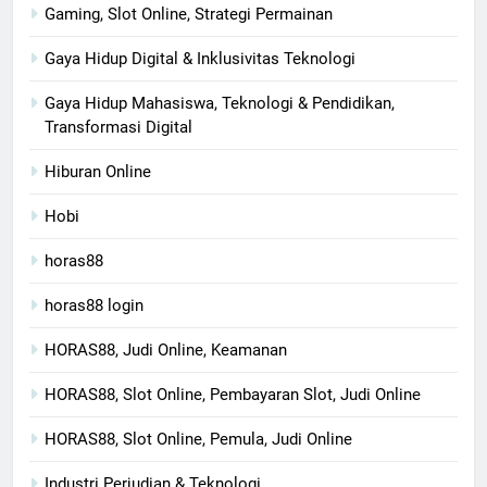
Gaming, Slot Online, Strategi Permainan
Gaya Hidup Digital & Inklusivitas Teknologi
Gaya Hidup Mahasiswa, Teknologi & Pendidikan,
Transformasi Digital
Hiburan Online
Hobi
horas88
horas88 login
HORAS88, Judi Online, Keamanan
HORAS88, Slot Online, Pembayaran Slot, Judi Online
HORAS88, Slot Online, Pemula, Judi Online
Industri Perjudian & Teknologi