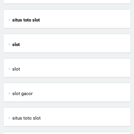
situs toto slot
slot
slot
slot gacor
situs toto slot