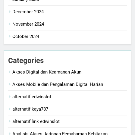
December 2024
November 2024
October 2024
Categories
Akses Digital dan Keamanan Akun
Akses Mobile dan Pengalaman Digital Harian
alternatif edwinslot
alternatif kaya787
alternatif link edwinslot
Analisis Akses Jaringan,Pemahaman Kebijakan