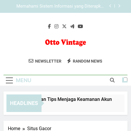
Skip
Memahami Sistem Informasi yang Diterapkan
to
pada LEBAH4D
content
Memahami Sistem Informasi yang Diterapkan
pada KAYA787
LEBAH4D Login dan Tips Menjaga Keamanan
Akun
Memahami Sistem Informasi yang Diterapkan
pada EDWINSLOT
Otto Vintage
Koleksi Produk Klasik Dan Gaya Vintage
Memahami Sistem Informasi yang Diterapkan
NEWSLETTER
RANDOM NEWS
pada LEBAH4D
Dari Otto Vintage. Temukan Barang Unik
Memahami Sistem Informasi yang Diterapkan
Yang Menambah Karakter Pada
pada KAYA787
MENU
Penampilan Anda.
EBAH4D Login dan Tips Menjaga Keamanan Akun
Memah
HEADLINES
Weeks Ago
3 Week
Home
Situs Gacor