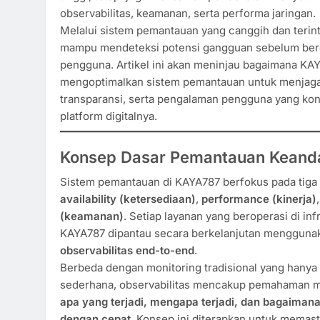
observabilitas, keamanan, serta performa jaringan.
Melalui sistem pemantauan yang canggih dan terin
mampu mendeteksi potensi gangguan sebelum be
pengguna. Artikel ini akan meninjau bagaimana K
mengoptimalkan sistem pemantauan untuk menjaga 
transparansi, serta pengalaman pengguna yang kon
platform digitalnya.
Konsep Dasar Pemantauan Keand
Sistem pemantauan di KAYA787 berfokus pada tiga 
availability (ketersediaan)
,
performance (kinerja)
(keamanan)
. Setiap layanan yang beroperasi di inf
KAYA787 dipantau secara berkelanjutan menggun
observabilitas end-to-end
.
Berbeda dengan monitoring tradisional yang hanya
sederhana, observabilitas mencakup pemahaman 
apa yang terjadi, mengapa terjadi, dan bagaima
dengan cepat
. Konsep ini diterapkan untuk memas