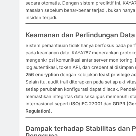
secara otomatis. Dengan sistem prediktif ini, KAY
masalah sebelum benar-benar terjadi, bukan hanya 
insiden terjadi.
Keamanan dan Perlindungan Data
Sistem pemantauan tidak hanya berfokus pada perfo
pada keamanan data. KAYA787 menerapkan protok
mengenkripsi komunikasi antar server monitoring. D
log autentikasi, token API, dan credential disimp
256 encryption
dengan kebijakan
least privilege 
Selain itu, audit trail diterapkan pada setiap aktivit
setiap perubahan konfigurasi dapat dilacak. Pende
memastikan integritas data sekaligus memenuhi st
internasional seperti
ISO/IEC 27001
dan
GDPR (Gen
Regulation)
.
Dampak terhadap Stabilitas dan
Pengguna