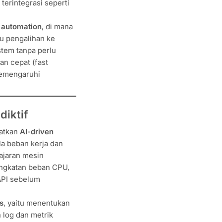
terintegrasi seperti
 automation
, di mana
tau pengalihan ke
stem tanpa perlu
an cepat (fast
memengaruhi
diktif
atkan
AI-driven
a beban kerja dan
ajaran mesin
ingkatan beban CPU,
 API sebelum
s
, yaitu menentukan
 log dan metrik