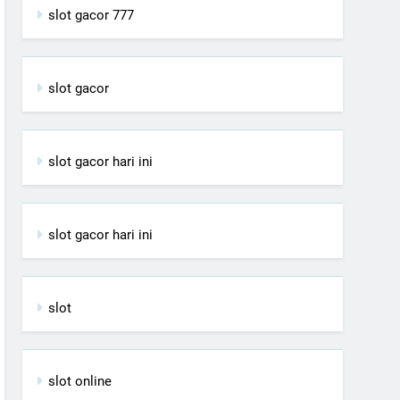
slot gacor 777
slot gacor
slot gacor hari ini
slot gacor hari ini
slot
slot online