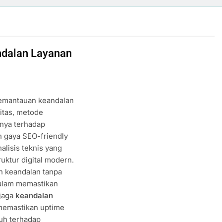
ndalan Layanan
pemantauan keandalan
itas, metode
knya terhadap
n gaya SEO-friendly
alisis teknis yang
uktur digital modern.
an keandalan tanpa
dalam memastikan
njaga
keandalan
memastikan uptime
ruh terhadap