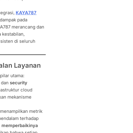
tegrasi,
KAYA787
rdampak pada
AYA787 merancang dan
kestabilan,
sisten di seluruh
alan Layanan
pilar utama:
, dan
security
rastruktur cloud
akan mekanisme
 menampilkan metrik
mendalam terhadap
na memperbaikinya
tikan bahwa setiap