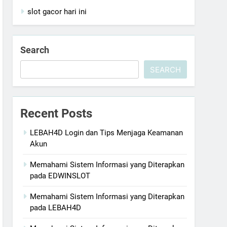
slot gacor hari ini
Search
SEARCH
Recent Posts
LEBAH4D Login dan Tips Menjaga Keamanan
Akun
Memahami Sistem Informasi yang Diterapkan
pada EDWINSLOT
Memahami Sistem Informasi yang Diterapkan
pada LEBAH4D