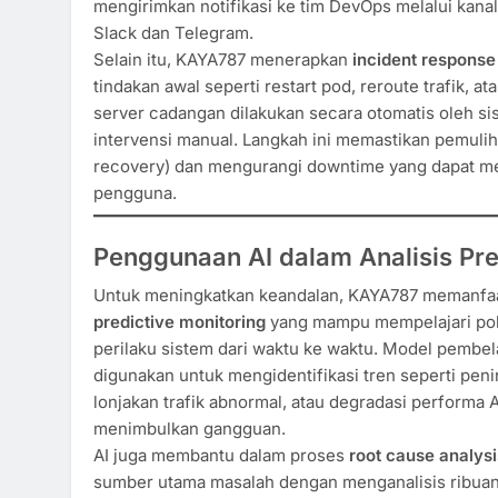
mengirimkan notifikasi ke tim DevOps melalui kanal 
Slack dan Telegram.
Selain itu, KAYA787 menerapkan
incident response
tindakan awal seperti restart pod, reroute trafik, a
server cadangan dilakukan secara otomatis oleh si
intervensi manual. Langkah ini memastikan pemulih
recovery) dan mengurangi downtime yang dapat 
pengguna.
Penggunaan AI dalam Analisis Pre
Untuk meningkatkan keandalan, KAYA787 memanfa
predictive monitoring
yang mampu mempelajari pol
perilaku sistem dari waktu ke waktu. Model pembel
digunakan untuk mengidentifikasi tren seperti pen
lonjakan trafik abnormal, atau degradasi performa
menimbulkan gangguan.
AI juga membantu dalam proses
root cause analysi
sumber utama masalah dengan menganalisis ribuan