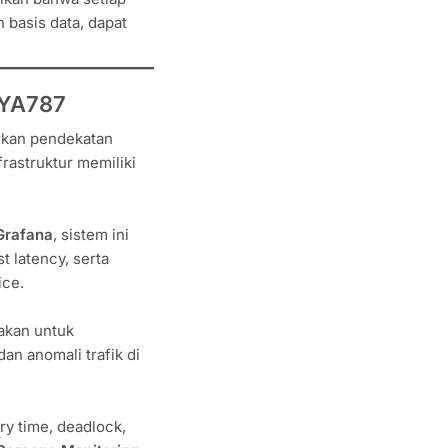
n basis data, dapat
AYA787
rkan pendekatan
frastruktur memiliki
Grafana
, sistem ini
 latency, serta
ice.
akan untuk
an anomali trafik di
ry time, deadlock,