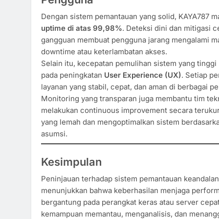
Dengan sistem pemantauan yang solid, KAYA787 m
uptime di atas 99,98%
. Deteksi dini dan mitigasi 
gangguan membuat pengguna jarang mengalami ma
downtime atau keterlambatan akses.
Selain itu, kecepatan pemulihan sistem yang tingg
pada peningkatan
User Experience (UX)
. Setiap 
layanan yang stabil, cepat, dan aman di berbagai p
Monitoring yang transparan juga membantu tim te
melakukan continuous improvement secara teruku
yang lemah dan mengoptimalkan sistem berdasarkan
asumsi.
Kesimpulan
Peninjauan terhadap sistem pemantauan keandalan
menunjukkan bahwa keberhasilan menjaga performa 
bergantung pada perangkat keras atau server cepat,
kemampuan memantau, menganalisis, dan menangg