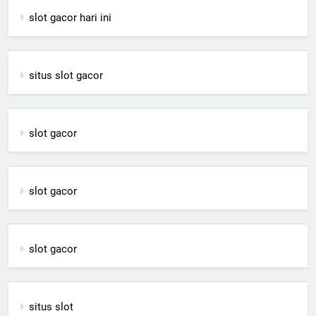
slot gacor hari ini
situs slot gacor
slot gacor
slot gacor
slot gacor
situs slot