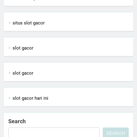
situs slot gacor
slot gacor
slot gacor
slot gacor hari ini
Search
SEARCH