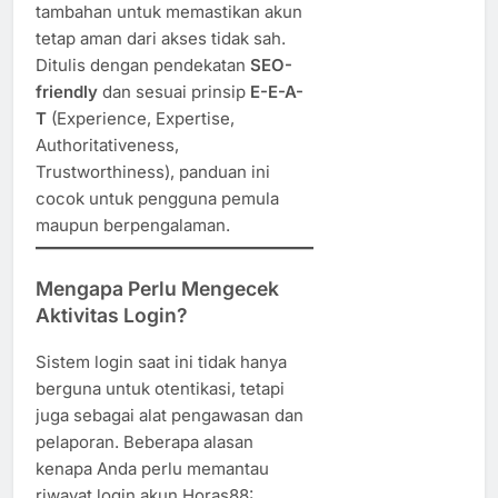
tambahan untuk memastikan akun
tetap aman dari akses tidak sah.
Ditulis dengan pendekatan
SEO-
friendly
dan sesuai prinsip
E-E-A-
T
(Experience, Expertise,
Authoritativeness,
Trustworthiness), panduan ini
cocok untuk pengguna pemula
maupun berpengalaman.
Mengapa Perlu Mengecek
Aktivitas Login?
Sistem login saat ini tidak hanya
berguna untuk otentikasi, tetapi
juga sebagai alat pengawasan dan
pelaporan. Beberapa alasan
kenapa Anda perlu memantau
riwayat login akun Horas88: