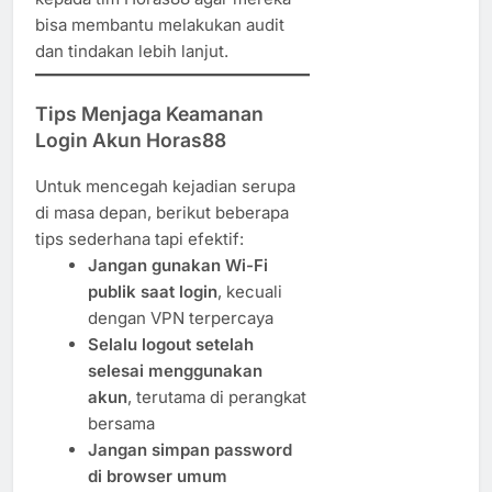
bisa membantu melakukan audit
dan tindakan lebih lanjut.
Tips Menjaga Keamanan
Login Akun Horas88
Untuk mencegah kejadian serupa
di masa depan, berikut beberapa
tips sederhana tapi efektif:
Jangan gunakan Wi-Fi
publik saat login
, kecuali
dengan VPN terpercaya
Selalu logout setelah
selesai menggunakan
akun
, terutama di perangkat
bersama
Jangan simpan password
di browser umum