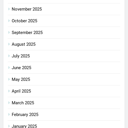
November 2025
October 2025
September 2025
August 2025
July 2025
June 2025
May 2025
April 2025
March 2025
February 2025
January 2025