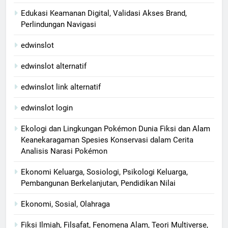
Edukasi Keamanan Digital, Validasi Akses Brand,
Perlindungan Navigasi
edwinslot
edwinslot alternatif
edwinslot link alternatif
edwinslot login
Ekologi dan Lingkungan Pokémon Dunia Fiksi dan Alam
Keanekaragaman Spesies Konservasi dalam Cerita
Analisis Narasi Pokémon
Ekonomi Keluarga, Sosiologi, Psikologi Keluarga,
Pembangunan Berkelanjutan, Pendidikan Nilai
Ekonomi, Sosial, Olahraga
Fiksi Ilmiah, Filsafat, Fenomena Alam, Teori Multiverse,