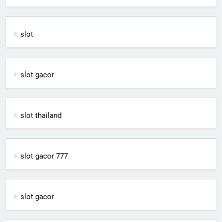
slot
slot gacor
slot thailand
slot gacor 777
slot gacor