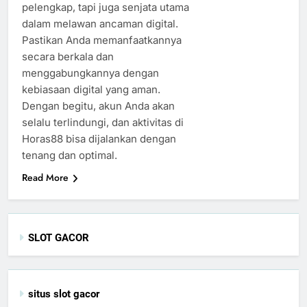
pelengkap, tapi juga senjata utama
dalam melawan ancaman digital.
Pastikan Anda memanfaatkannya
secara berkala dan
menggabungkannya dengan
kebiasaan digital yang aman.
Dengan begitu, akun Anda akan
selalu terlindungi, dan aktivitas di
Horas88 bisa dijalankan dengan
tenang dan optimal.
Read More
SLOT GACOR
situs slot gacor