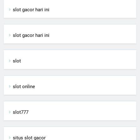
slot gacor hari ini
slot gacor hari ini
slot
slot online
slot777
situs slot gacor