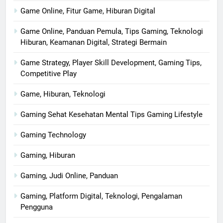
Game Online, Fitur Game, Hiburan Digital
Game Online, Panduan Pemula, Tips Gaming, Teknologi
Hiburan, Keamanan Digital, Strategi Bermain
Game Strategy, Player Skill Development, Gaming Tips,
Competitive Play
Game, Hiburan, Teknologi
Gaming Sehat Kesehatan Mental Tips Gaming Lifestyle
Gaming Technology
Gaming, Hiburan
Gaming, Judi Online, Panduan
Gaming, Platform Digital, Teknologi, Pengalaman
Pengguna