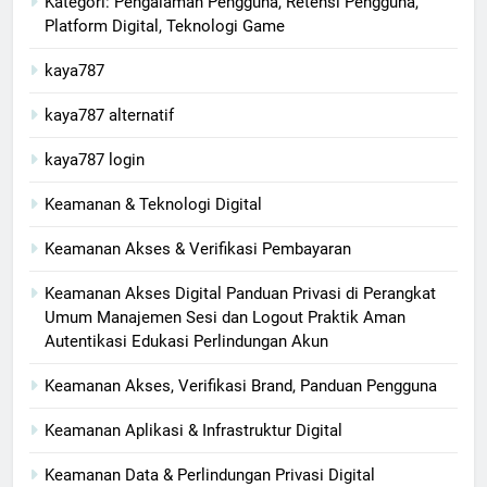
Kategori: Pengalaman Pengguna, Retensi Pengguna,
Platform Digital, Teknologi Game
kaya787
kaya787 alternatif
kaya787 login
Keamanan & Teknologi Digital
Keamanan Akses & Verifikasi Pembayaran
Keamanan Akses Digital Panduan Privasi di Perangkat
Umum Manajemen Sesi dan Logout Praktik Aman
Autentikasi Edukasi Perlindungan Akun
Keamanan Akses, Verifikasi Brand, Panduan Pengguna
Keamanan Aplikasi & Infrastruktur Digital
Keamanan Data & Perlindungan Privasi Digital