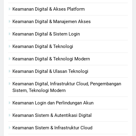
Keamanan Digital & Akses Platform
Keamanan Digital & Manajemen Akses
Keamanan Digital & Sistem Login
Keamanan Digital & Teknologi
Keamanan Digital & Teknologi Modern
Keamanan Digital & Ulasan Teknologi
Keamanan Digital, Infrastruktur Cloud, Pengembangan
Sistem, Teknologi Modern
Keamanan Login dan Perlindungan Akun
Keamanan Sistem & Autentikasi Digital
Keamanan Sistem & Infrastruktur Cloud