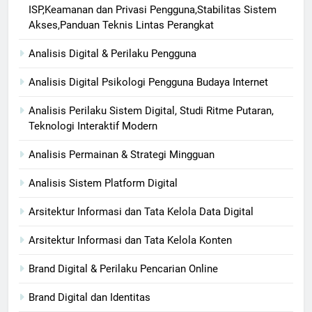
ISP,Keamanan dan Privasi Pengguna,Stabilitas Sistem
Akses,Panduan Teknis Lintas Perangkat
Analisis Digital & Perilaku Pengguna
Analisis Digital Psikologi Pengguna Budaya Internet
Analisis Perilaku Sistem Digital, Studi Ritme Putaran,
Teknologi Interaktif Modern
Analisis Permainan & Strategi Mingguan
Analisis Sistem Platform Digital
Arsitektur Informasi dan Tata Kelola Data Digital
Arsitektur Informasi dan Tata Kelola Konten
Brand Digital & Perilaku Pencarian Online
Brand Digital dan Identitas