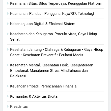
Keamanan Situs, Situs Terpercaya, Keunggulan Platform
Keamanan, Panduan Pengguna, Kaya787, Teknologi
Keberlanjutan Digital & Efisiensi Sistem
Kesehatan dan Kebugaran, Produktivitas, Gaya Hidup
Sehat
Kesehatan Jantung • Olahraga & Kebugaran • Gaya Hidup
Sehat • Kesehatan Preventif • Edukasi Medis
Kesehatan Mental, Kesehatan Fisik, Kesejahteraan
Emosional, Manajemen Stres, Mindfulness dan
Relaksasi
Keuangan Pribadi, Perencanaan Finansial
Komunitas & Aktivitas Digital
Kreativitas