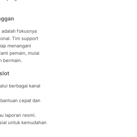
nggan
l adalah fokusnya
onal. Tim support
 siap menangani
lami pemain, mulai
n bermain.
slot
lui berbagai kanal
k bantuan cepat dan
au laporan resmi.
sial untuk kemudahan