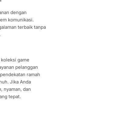
yanan dengan
stem komunikasi.
alaman terbaik tanpa
.
n koleksi game
layanan pelanggan
n pendekatan ramah
nuh. Jika Anda
n, nyaman, dan
ang tepat.