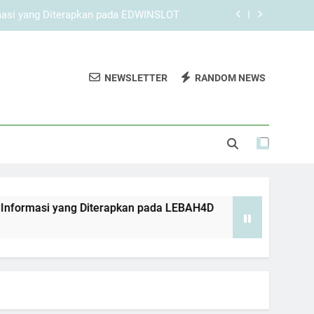
asi yang Diterapkan pada EDWINSLOT
rmasi yang Diterapkan pada LEBAH4D
ormasi yang Diterapkan pada KAYA787
NEWSLETTER
RANDOM NEWS
gin dan Tips Menjaga Keamanan Akun
rang Unik Yang Menambah Karakter Pada Penampilan Anda.
asi yang Diterapkan pada EDWINSLOT
rmasi yang Diterapkan pada LEBAH4D
ormasi yang Diterapkan pada KAYA787
ang Diterapkan pada LEBAH4D
Memahami Sistem Infor
3 Weeks Ago