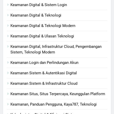
Keamanan Digital & Sistem Login
Keamanan Digital & Teknologi
Keamanan Digital & Teknologi Modern
Keamanan Digital & Ulasan Teknologi
Keamanan Digital, Infrastruktur Cloud, Pengembangan
Sistem, Teknologi Modern
Keamanan Login dan Perlindungan Akun
Keamanan Sistem & Autentikasi Digital
Keamanan Sistem & Infrastruktur Cloud
Keamanan Situs, Situs Terpercaya, Keunggulan Platform
Keamanan, Panduan Pengguna, Kaya787, Teknologi