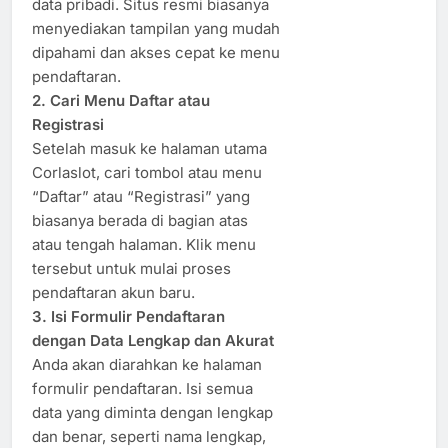
data pribadi. Situs resmi biasanya
menyediakan tampilan yang mudah
dipahami dan akses cepat ke menu
pendaftaran.
2. Cari Menu Daftar atau
Registrasi
Setelah masuk ke halaman utama
Corlaslot, cari tombol atau menu
“Daftar” atau “Registrasi” yang
biasanya berada di bagian atas
atau tengah halaman. Klik menu
tersebut untuk mulai proses
pendaftaran akun baru.
3. Isi Formulir Pendaftaran
dengan Data Lengkap dan Akurat
Anda akan diarahkan ke halaman
formulir pendaftaran. Isi semua
data yang diminta dengan lengkap
dan benar, seperti nama lengkap,