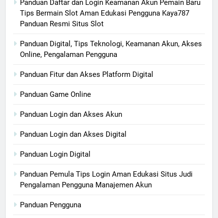
Panduan Daftar dan Login Keamanan Akun Pemain Baru
Tips Bermain Slot Aman Edukasi Pengguna Kaya787
Panduan Resmi Situs Slot
Panduan Digital, Tips Teknologi, Keamanan Akun, Akses
Online, Pengalaman Pengguna
Panduan Fitur dan Akses Platform Digital
Panduan Game Online
Panduan Login dan Akses Akun
Panduan Login dan Akses Digital
Panduan Login Digital
Panduan Pemula Tips Login Aman Edukasi Situs Judi
Pengalaman Pengguna Manajemen Akun
Panduan Pengguna