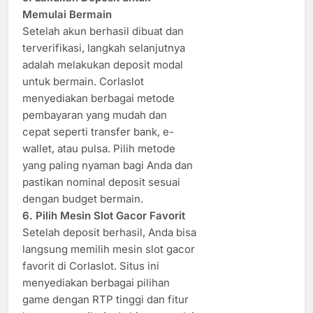
Memulai Bermain
Setelah akun berhasil dibuat dan
terverifikasi, langkah selanjutnya
adalah melakukan deposit modal
untuk bermain. Corlaslot
menyediakan berbagai metode
pembayaran yang mudah dan
cepat seperti transfer bank, e-
wallet, atau pulsa. Pilih metode
yang paling nyaman bagi Anda dan
pastikan nominal deposit sesuai
dengan budget bermain.
6. Pilih Mesin Slot Gacor Favorit
Setelah deposit berhasil, Anda bisa
langsung memilih mesin slot gacor
favorit di Corlaslot. Situs ini
menyediakan berbagai pilihan
game dengan RTP tinggi dan fitur