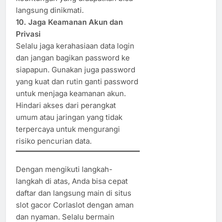
langsung dinikmati.
10. Jaga Keamanan Akun dan
Privasi
Selalu jaga kerahasiaan data login
dan jangan bagikan password ke
siapapun. Gunakan juga password
yang kuat dan rutin ganti password
untuk menjaga keamanan akun.
Hindari akses dari perangkat
umum atau jaringan yang tidak
terpercaya untuk mengurangi
risiko pencurian data.
Dengan mengikuti langkah-
langkah di atas, Anda bisa cepat
daftar dan langsung main di situs
slot gacor Corlaslot dengan aman
dan nyaman. Selalu bermain