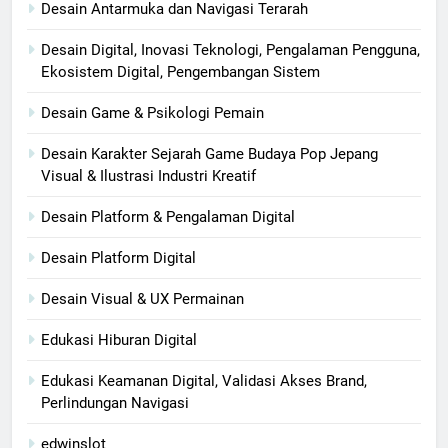
Desain Antarmuka dan Navigasi Terarah
Desain Digital, Inovasi Teknologi, Pengalaman Pengguna,
Ekosistem Digital, Pengembangan Sistem
Desain Game & Psikologi Pemain
Desain Karakter Sejarah Game Budaya Pop Jepang
Visual & Ilustrasi Industri Kreatif
Desain Platform & Pengalaman Digital
Desain Platform Digital
Desain Visual & UX Permainan
Edukasi Hiburan Digital
Edukasi Keamanan Digital, Validasi Akses Brand,
Perlindungan Navigasi
edwinslot