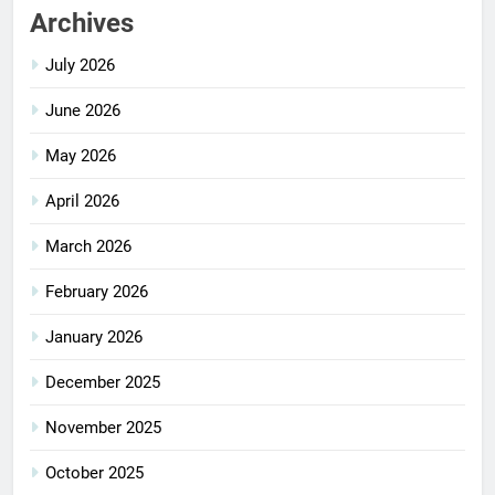
Archives
July 2026
June 2026
May 2026
April 2026
March 2026
February 2026
January 2026
December 2025
November 2025
October 2025