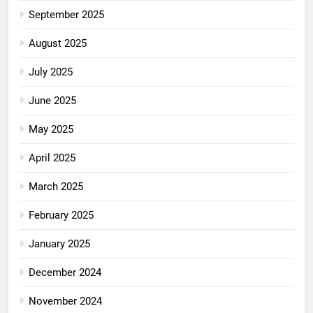
September 2025
August 2025
July 2025
June 2025
May 2025
April 2025
March 2025
February 2025
January 2025
December 2024
November 2024