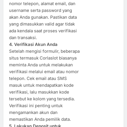
nomor telepon, alamat email, dan
username serta password yang
akan Anda gunakan. Pastikan data
yang dimasukkan valid agar tidak
ada kendala saat proses verifikasi
dan transaksi.
4. Verifikasi Akun Anda
Setelah mengisi formulir, beberapa
situs termasuk Corlaslot biasanya
meminta Anda untuk melakukan
verifikasi melalui email atau nomor
telepon. Cek email atau SMS
masuk untuk mendapatkan kode
verifikasi, lalu masukkan kode
tersebut ke kolom yang tersedia.
Verifikasi ini penting untuk
mengamankan akun dan
memastikan Anda pemilik data.
5. Lakukan Deposit untuk