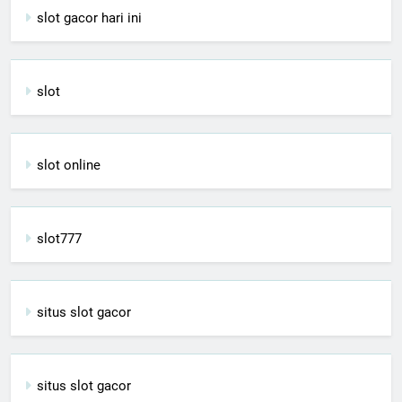
slot gacor hari ini
slot
slot online
slot777
situs slot gacor
situs slot gacor