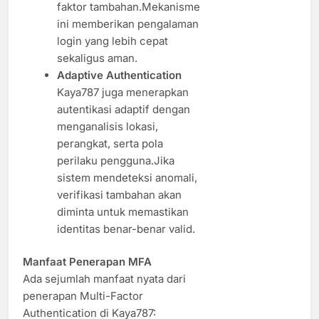
faktor tambahan.Mekanisme
ini memberikan pengalaman
login yang lebih cepat
sekaligus aman.
Adaptive Authentication
Kaya787 juga menerapkan
autentikasi adaptif dengan
menganalisis lokasi,
perangkat, serta pola
perilaku pengguna.Jika
sistem mendeteksi anomali,
verifikasi tambahan akan
diminta untuk memastikan
identitas benar-benar valid.
Manfaat Penerapan MFA
Ada sejumlah manfaat nyata dari
penerapan Multi-Factor
Authentication di Kaya787: