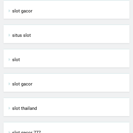
slot gacor
situs slot
slot
slot gacor
slot thailand
slot gacor 777