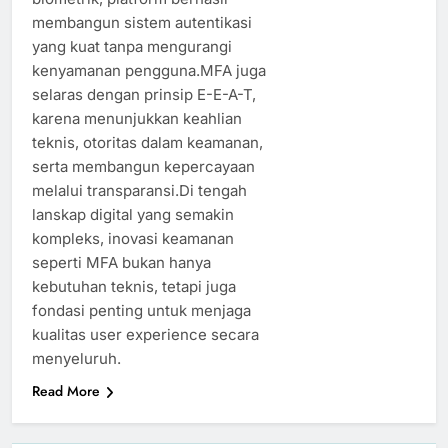
membangun sistem autentikasi
yang kuat tanpa mengurangi
kenyamanan pengguna.MFA juga
selaras dengan prinsip E-E-A-T,
karena menunjukkan keahlian
teknis, otoritas dalam keamanan,
serta membangun kepercayaan
melalui transparansi.Di tengah
lanskap digital yang semakin
kompleks, inovasi keamanan
seperti MFA bukan hanya
kebutuhan teknis, tetapi juga
fondasi penting untuk menjaga
kualitas user experience secara
menyeluruh.
Read More