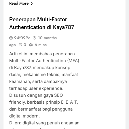
Read More
Penerapan Multi-Factor
Authentication di Kaya787
94f099c
10 months
ago
0
6 mins
Artikel ini membahas penerapan
Multi-Factor Authentication (MFA)
di Kaya787, mencakup konsep
dasar, mekanisme teknis, manfaat
keamanan, serta dampaknya
terhadap user experience.
Disusun dengan gaya SEO-
friendly, berbasis prinsip E-E-A-T,
dan bermanfaat bagi pengguna
digital modern.
Di era digital yang penuh ancaman