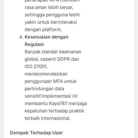
rasa aman lebih besar,
sehingga pengguna lebih
yakin untuk berinteraksi
dengan platform.
Kesesuaian dengan
Regulasi
Banyak standar keamanan
global, seperti GDPR dan
ISO 27001,
merekomendasikan
penggunaan MFA untuk
perlindungan data
sensitif.Implementasi ini
membantu Kaya787 menjaga
kepatuhan terhadap praktik
terbaik internasional.
Dampak Terhadap User