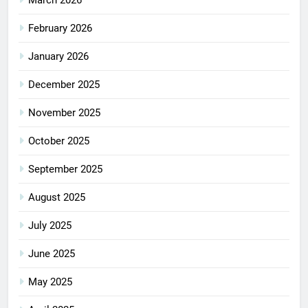
February 2026
January 2026
December 2025
November 2025
October 2025
September 2025
August 2025
July 2025
June 2025
May 2025