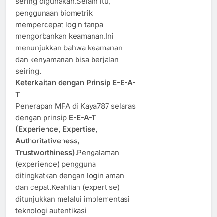
sering digunakan.Selain itu,
penggunaan biometrik
mempercepat login tanpa
mengorbankan keamanan.Ini
menunjukkan bahwa keamanan
dan kenyamanan bisa berjalan
seiring.
Keterkaitan dengan Prinsip E-E-A-
T
Penerapan MFA di Kaya787 selaras
dengan prinsip
E-E-A-T
(Experience, Expertise,
Authoritativeness,
Trustworthiness)
.Pengalaman
(experience) pengguna
ditingkatkan dengan login aman
dan cepat.Keahlian (expertise)
ditunjukkan melalui implementasi
teknologi autentikasi