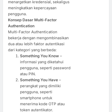
menargetkan kredensial, sekaligus
meningkatkan kepercayaan
pengguna.
Konsep Dasar Multi-Factor
Authentication
Multi-Factor Authentication
bekerja dengan mengombinasikan
dua atau lebih faktor autentikasi
dari kategori yang berbeda:
Something You Know
–
informasi yang diketahui
pengguna, seperti password
atau PIN.
Something You Have
–
perangkat yang dimiliki
pengguna, seperti
smartphone untuk
menerima kode OTP atau
token autentikator.