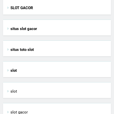
SLOT GACOR
situs slot gacor
situs toto slot
slot
slot
slot gacor