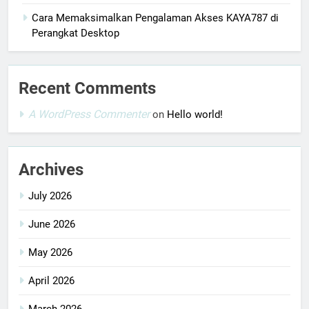
Cara Memaksimalkan Pengalaman Akses KAYA787 di
Perangkat Desktop
Recent Comments
A WordPress Commenter
on
Hello world!
Archives
July 2026
June 2026
May 2026
April 2026
March 2026