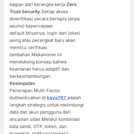
bagian dari kerangka kerja
Zero
Trust Security
.Setiap akses
diverifikasi secara berlapis tanpa
asumsi kepercayaan
default.Misalnya, login dari lokasi
asing atau perangkat baru akan
memicu verifikasi
tambahan.Mekanisme ini
mendukung konsep bahwa
keamanan harus adaptif dan
berkesinambungan.
Kesimpulan
Penerapan Multi-Factor
Authentication di
kaya787
adalah
langkah strategis untuk melindungi
data dan akun pengguna dari
ancaman siber.Melalui kombinasi
kata sandi, OTP, token, dan
biometrik, platform berhasil