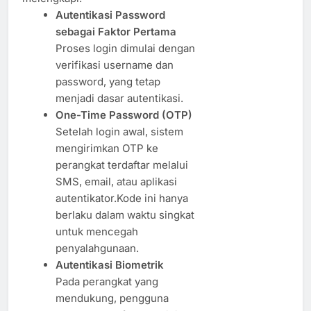
Autentikasi Password
sebagai Faktor Pertama
Proses login dimulai dengan
verifikasi username dan
password, yang tetap
menjadi dasar autentikasi.
One-Time Password (OTP)
Setelah login awal, sistem
mengirimkan OTP ke
perangkat terdaftar melalui
SMS, email, atau aplikasi
autentikator.Kode ini hanya
berlaku dalam waktu singkat
untuk mencegah
penyalahgunaan.
Autentikasi Biometrik
Pada perangkat yang
mendukung, pengguna