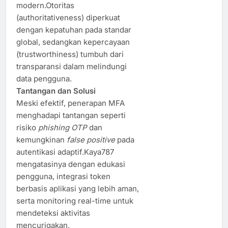
modern.Otoritas
(authoritativeness) diperkuat
dengan kepatuhan pada standar
global, sedangkan kepercayaan
(trustworthiness) tumbuh dari
transparansi dalam melindungi
data pengguna.
Tantangan dan Solusi
Meski efektif, penerapan MFA
menghadapi tantangan seperti
risiko
phishing OTP
dan
kemungkinan
false positive
pada
autentikasi adaptif.Kaya787
mengatasinya dengan edukasi
pengguna, integrasi token
berbasis aplikasi yang lebih aman,
serta monitoring real-time untuk
mendeteksi aktivitas
mencurigakan.