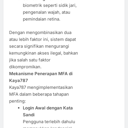
biometrik seperti sidik jari,
pengenalan wajah, atau
pemindaian retina.
Dengan mengombinasikan dua
atau lebih faktor ini, sistem dapat
secara signifikan mengurangi
kemungkinan akses ilegal, bahkan
jika salah satu faktor
dikompromikan.
Mekanisme Penerapan MFA di
Kaya787
Kaya787 mengimplementasikan
MFA dalam beberapa tahapan
penting:
Login Awal dengan Kata
Sandi
Pengguna terlebih dahulu