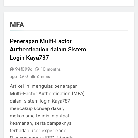
MFA
Penerapan Multi-Factor
Authentication dalam Sistem
Login Kaya787
94f099c
10 months
ago
0
6 mins
Artikel ini mengulas penerapan
Multi-Factor Authentication (MFA)
dalam sistem login Kaya787,
mencakup konsep dasar,
mekanisme teknis, manfaat
keamanan, serta dampaknya
terhadap user experience.
Disusun secara SEO-friendly