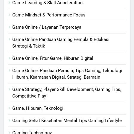
Game Learning & Skill Acceleration
Game Mindset & Performance Focus
Game Online / Layanan Terpercaya
Game Online Panduan Gaming Pemula & Edukasi
Strategi & Taktik
Game Online, Fitur Game, Hiburan Digital
Game Online, Panduan Pemula, Tips Gaming, Teknologi
Hiburan, Keamanan Digital, Strategi Bermain
Game Strategy, Player Skill Development, Gaming Tips,
Competitive Play
Game, Hiburan, Teknologi
Gaming Sehat Kesehatan Mental Tips Gaming Lifestyle
Gaming Technology