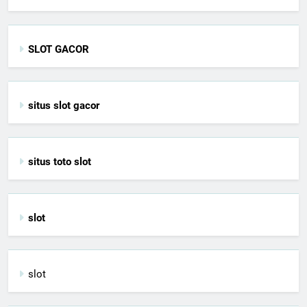
SLOT GACOR
situs slot gacor
situs toto slot
slot
slot