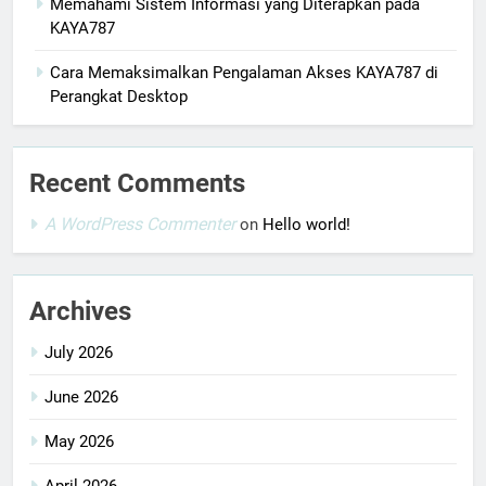
Memahami Sistem Informasi yang Diterapkan pada
KAYA787
Cara Memaksimalkan Pengalaman Akses KAYA787 di
Perangkat Desktop
Recent Comments
A WordPress Commenter
on
Hello world!
Archives
July 2026
June 2026
May 2026
April 2026