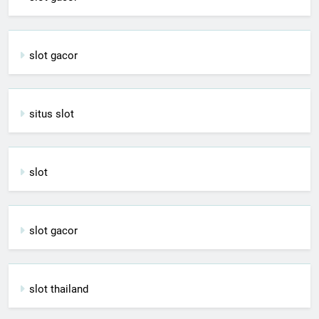
slot gacor
situs slot
slot
slot gacor
slot thailand