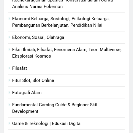
Analisis Narasi Pokémon
Ekonomi Keluarga, Sosiologi, Psikologi Keluarga,
Pembangunan Berkelanjutan, Pendidikan Nilai
Ekonomi, Sosial, Olahraga
Fiksi Ilmiah, Filsafat, Fenomena Alam, Teori Multiverse,
Eksplorasi Kosmos
Filsafat
Fitur Slot, Slot Online
Fotografi Alam
Fundamental Gaming Guide & Beginner Skill
Development
Game & Teknologi | Edukasi Digital