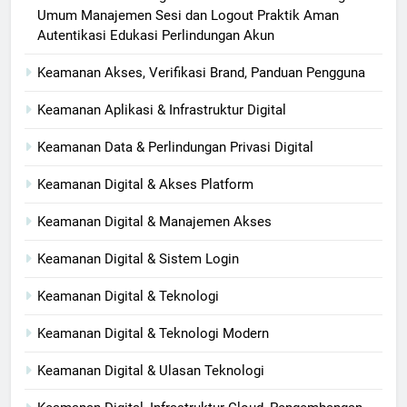
Umum Manajemen Sesi dan Logout Praktik Aman
Autentikasi Edukasi Perlindungan Akun
Keamanan Akses, Verifikasi Brand, Panduan Pengguna
Keamanan Aplikasi & Infrastruktur Digital
Keamanan Data & Perlindungan Privasi Digital
Keamanan Digital & Akses Platform
Keamanan Digital & Manajemen Akses
Keamanan Digital & Sistem Login
Keamanan Digital & Teknologi
Keamanan Digital & Teknologi Modern
Keamanan Digital & Ulasan Teknologi