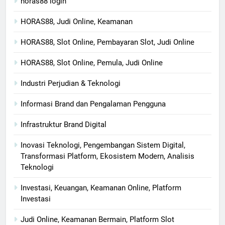
horas88 login
HORAS88, Judi Online, Keamanan
HORAS88, Slot Online, Pembayaran Slot, Judi Online
HORAS88, Slot Online, Pemula, Judi Online
Industri Perjudian & Teknologi
Informasi Brand dan Pengalaman Pengguna
Infrastruktur Brand Digital
Inovasi Teknologi, Pengembangan Sistem Digital,
Transformasi Platform, Ekosistem Modern, Analisis
Teknologi
Investasi, Keuangan, Keamanan Online, Platform
Investasi
Judi Online, Keamanan Bermain, Platform Slot