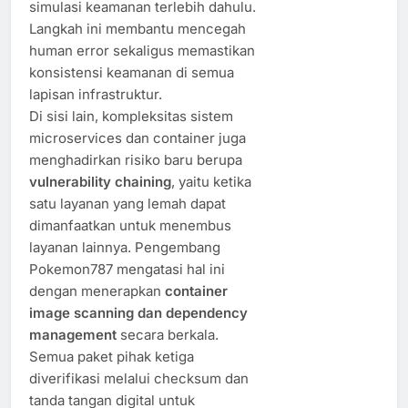
simulasi keamanan terlebih dahulu.
Langkah ini membantu mencegah
human error sekaligus memastikan
konsistensi keamanan di semua
lapisan infrastruktur.
Di sisi lain, kompleksitas sistem
microservices dan container juga
menghadirkan risiko baru berupa
vulnerability chaining
, yaitu ketika
satu layanan yang lemah dapat
dimanfaatkan untuk menembus
layanan lainnya. Pengembang
Pokemon787 mengatasi hal ini
dengan menerapkan
container
image scanning dan dependency
management
secara berkala.
Semua paket pihak ketiga
diverifikasi melalui checksum dan
tanda tangan digital untuk