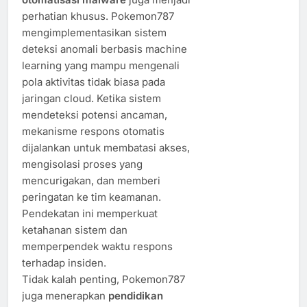
perhatian khusus. Pokemon787
mengimplementasikan sistem
deteksi anomali berbasis machine
learning yang mampu mengenali
pola aktivitas tidak biasa pada
jaringan cloud. Ketika sistem
mendeteksi potensi ancaman,
mekanisme respons otomatis
dijalankan untuk membatasi akses,
mengisolasi proses yang
mencurigakan, dan memberi
peringatan ke tim keamanan.
Pendekatan ini memperkuat
ketahanan sistem dan
memperpendek waktu respons
terhadap insiden.
Tidak kalah penting, Pokemon787
juga menerapkan
pendidikan