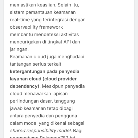
memastikan keaslian. Selain itu,
sistem pemantauan keamanan
real-time yang terintegrasi dengan
observability framework
membantu mendeteksi aktivitas
mencurigakan di tingkat API dan
jaringan.
Keamanan cloud juga menghadapi
tantangan serius terkait
ketergantungan pada penyedia
layanan cloud (cloud provider
dependency)
. Meskipun penyedia
cloud menawarkan lapisan
perlindungan dasar, tanggung
jawab keamanan tetap dibagi
antara penyedia dan pengguna
dalam model yang dikenal sebagai
shared responsibility model
. Bagi
pengembang Pokemon787, ini