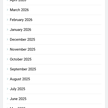
March 2026
February 2026
January 2026
December 2025
November 2025
October 2025
September 2025
August 2025
July 2025
June 2025