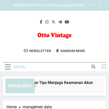
Skip
Memahami Sistem Informasi yang Diterapkan
to
pada LEBAH4D
content
Memahami Sistem Informasi yang Diterapkan
pada KAYA787
LEBAH4D Login dan Tips Menjaga Keamanan
Akun
Memahami Sistem Informasi yang Diterapkan
pada EDWINSLOT
Otto Vintage
Koleksi Produk Klasik Dan Gaya Vintage
Memahami Sistem Informasi yang Diterapkan
NEWSLETTER
RANDOM NEWS
pada LEBAH4D
Dari Otto Vintage. Temukan Barang Unik
Memahami Sistem Informasi yang Diterapkan
Yang Menambah Karakter Pada
pada KAYA787
MENU
Penampilan Anda.
EBAH4D Login dan Tips Menjaga Keamanan Akun
Memah
HEADLINES
Weeks Ago
3 Week
Home
manajemen data