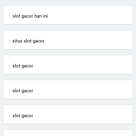
slot gacor hari ini
situs slot gacor
slot gacor
slot gacor
slot gacor