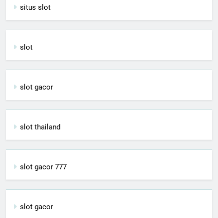
situs slot
slot
slot gacor
slot thailand
slot gacor 777
slot gacor