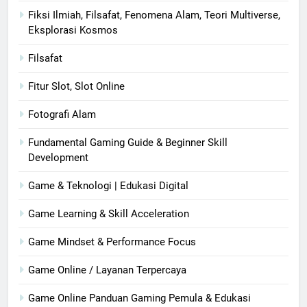
Fiksi Ilmiah, Filsafat, Fenomena Alam, Teori Multiverse,
Eksplorasi Kosmos
Filsafat
Fitur Slot, Slot Online
Fotografi Alam
Fundamental Gaming Guide & Beginner Skill
Development
Game & Teknologi | Edukasi Digital
Game Learning & Skill Acceleration
Game Mindset & Performance Focus
Game Online / Layanan Terpercaya
Game Online Panduan Gaming Pemula & Edukasi