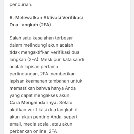
pencurian.
6.
Melewatkan Aktivasi Verifikasi
Dua Langkah (2FA)
Salah satu kesalahan terbesar
dalam melindungi akun adalah
tidak mengaktifkan verifikasi dua
langkah (2FA). Meskipun kata sandi
adalah lapisan pertama
perlindungan, 2FA memberikan
lapisan keamanan tambahan untuk
memastikan bahwa hanya Anda
yang dapat mengakses akun.
Cara Menghindarinya:
Selalu
aktifkan verifikasi dua langkah di
akun-akun penting Anda, seperti
email, media sosial, atau akun
perbankan online. 2FA