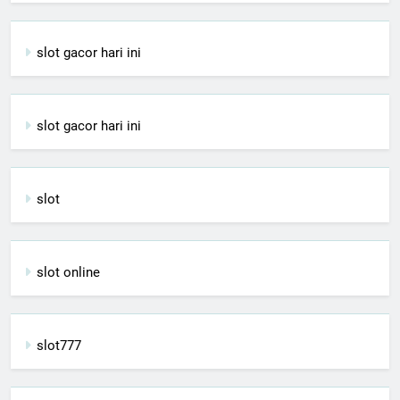
slot gacor hari ini
slot gacor hari ini
slot
slot online
slot777