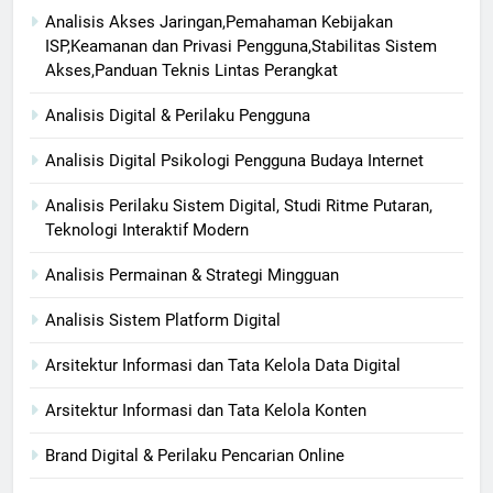
Analisis Akses Jaringan,Pemahaman Kebijakan
ISP,Keamanan dan Privasi Pengguna,Stabilitas Sistem
Akses,Panduan Teknis Lintas Perangkat
Analisis Digital & Perilaku Pengguna
Analisis Digital Psikologi Pengguna Budaya Internet
Analisis Perilaku Sistem Digital, Studi Ritme Putaran,
Teknologi Interaktif Modern
Analisis Permainan & Strategi Mingguan
Analisis Sistem Platform Digital
Arsitektur Informasi dan Tata Kelola Data Digital
Arsitektur Informasi dan Tata Kelola Konten
Brand Digital & Perilaku Pencarian Online