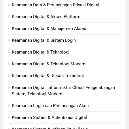
Keamanan Data & Perlindungan Privasi Digital
Keamanan Digital & Akses Platform
Keamanan Digital & Manajemen Akses
Keamanan Digital & Sistem Login
Keamanan Digital & Teknologi
Keamanan Digital & Teknologi Modern
Keamanan Digital & Ulasan Teknologi
Keamanan Digital, Infrastruktur Cloud, Pengembangan
Sistem, Teknologi Modern
Keamanan Login dan Perlindungan Akun
Keamanan Sistem & Autentikasi Digital