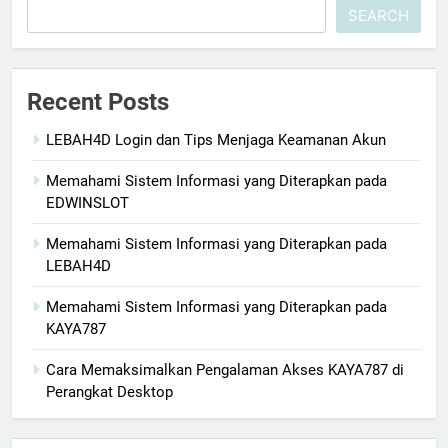
SEARCH
Recent Posts
LEBAH4D Login dan Tips Menjaga Keamanan Akun
Memahami Sistem Informasi yang Diterapkan pada
EDWINSLOT
Memahami Sistem Informasi yang Diterapkan pada
LEBAH4D
Memahami Sistem Informasi yang Diterapkan pada
KAYA787
Cara Memaksimalkan Pengalaman Akses KAYA787 di
Perangkat Desktop