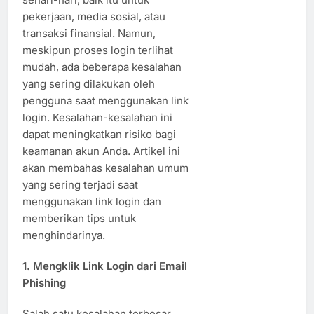
pekerjaan, media sosial, atau
transaksi finansial. Namun,
meskipun proses login terlihat
mudah, ada beberapa kesalahan
yang sering dilakukan oleh
pengguna saat menggunakan link
login. Kesalahan-kesalahan ini
dapat meningkatkan risiko bagi
keamanan akun Anda. Artikel ini
akan membahas kesalahan umum
yang sering terjadi saat
menggunakan link login dan
memberikan tips untuk
menghindarinya.
1.
Mengklik Link Login dari Email
Phishing
Salah satu kesalahan terbesar