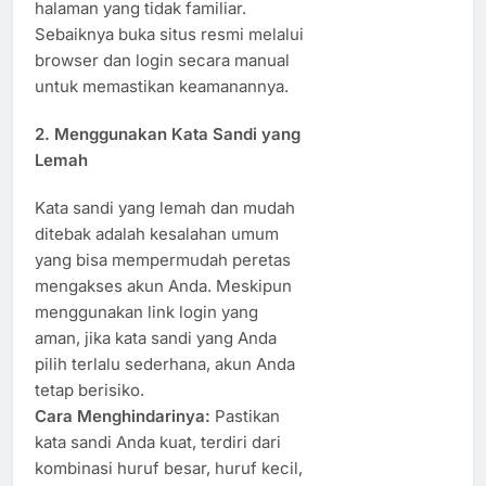
halaman yang tidak familiar.
Sebaiknya buka situs resmi melalui
browser dan login secara manual
untuk memastikan keamanannya.
2.
Menggunakan Kata Sandi yang
Lemah
Kata sandi yang lemah dan mudah
ditebak adalah kesalahan umum
yang bisa mempermudah peretas
mengakses akun Anda. Meskipun
menggunakan link login yang
aman, jika kata sandi yang Anda
pilih terlalu sederhana, akun Anda
tetap berisiko.
Cara Menghindarinya:
Pastikan
kata sandi Anda kuat, terdiri dari
kombinasi huruf besar, huruf kecil,