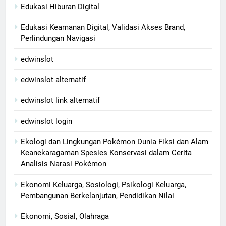
Edukasi Hiburan Digital
Edukasi Keamanan Digital, Validasi Akses Brand,
Perlindungan Navigasi
edwinslot
edwinslot alternatif
edwinslot link alternatif
edwinslot login
Ekologi dan Lingkungan Pokémon Dunia Fiksi dan Alam
Keanekaragaman Spesies Konservasi dalam Cerita
Analisis Narasi Pokémon
Ekonomi Keluarga, Sosiologi, Psikologi Keluarga,
Pembangunan Berkelanjutan, Pendidikan Nilai
Ekonomi, Sosial, Olahraga