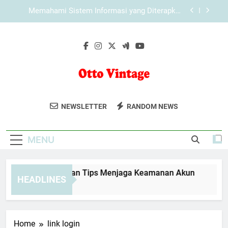
Skip
Memahami Sistem Informasi yang Diterapkan
to
pada LEBAH4D
content
Memahami Sistem Informasi yang Diterapkan
pada KAYA787
LEBAH4D Login dan Tips Menjaga Keamanan
Akun
Memahami Sistem Informasi yang Diterapkan
pada EDWINSLOT
Otto Vintage
Koleksi Produk Klasik Dan Gaya Vintage
Memahami Sistem Informasi yang Diterapkan
NEWSLETTER
RANDOM NEWS
pada LEBAH4D
Dari Otto Vintage. Temukan Barang Unik
Memahami Sistem Informasi yang Diterapkan
Yang Menambah Karakter Pada
pada KAYA787
MENU
Penampilan Anda.
EBAH4D Login dan Tips Menjaga Keamanan Akun
Memah
HEADLINES
Weeks Ago
2 Week
Home
link login