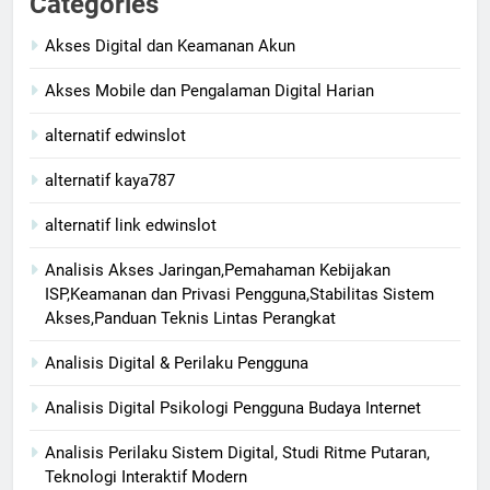
Categories
Akses Digital dan Keamanan Akun
Akses Mobile dan Pengalaman Digital Harian
alternatif edwinslot
alternatif kaya787
alternatif link edwinslot
Analisis Akses Jaringan,Pemahaman Kebijakan
ISP,Keamanan dan Privasi Pengguna,Stabilitas Sistem
Akses,Panduan Teknis Lintas Perangkat
Analisis Digital & Perilaku Pengguna
Analisis Digital Psikologi Pengguna Budaya Internet
Analisis Perilaku Sistem Digital, Studi Ritme Putaran,
Teknologi Interaktif Modern