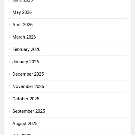
June 2026
May 2026
April 2026
March 2026
February 2026
January 2026
December 2025
November 2025
October 2025
September 2025
August 2025