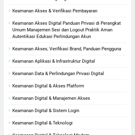
Keamanan Akses & Verifikasi Pembayaran
Keamanan Akses Digital Panduan Privasi di Perangkat
Umum Manajemen Sesi dan Logout Praktik Aman
Autentikasi Edukasi Perlindungan Akun
Keamanan Akses, Verifikasi Brand, Panduan Pengguna
Keamanan Aplikasi & Infrastruktur Digital
Keamanan Data & Perlindungan Privasi Digital
Keamanan Digital & Akses Platform
Keamanan Digital & Manajemen Akses
Keamanan Digital & Sistem Login
Keamanan Digital & Teknologi