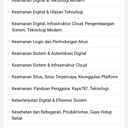
Keamanan Digital & Teknologi Modern
Keamanan Digital & Ulasan Teknologi
Keamanan Digital, Infrastruktur Cloud, Pengembangan
Sistem, Teknologi Modern
Keamanan Login dan Perlindungan Akun
Keamanan Sistem & Autentikasi Digital
Keamanan Sistem & Infrastruktur Cloud
Keamanan Situs, Situs Terpercaya, Keunggulan Platform
Keamanan, Panduan Pengguna, Kaya787, Teknologi
Keberlanjutan Digital & Efisiensi Sistem
Kesehatan dan Kebugaran, Produktivitas, Gaya Hidup
Sehat