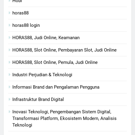
Hobi
horas88
horas88 login
HORAS88, Judi Online, Keamanan
HORAS88, Slot Online, Pembayaran Slot, Judi Online
HORAS88, Slot Online, Pemula, Judi Online
Industri Perjudian & Teknologi
Informasi Brand dan Pengalaman Pengguna
Infrastruktur Brand Digital
Inovasi Teknologi, Pengembangan Sistem Digital,
Transformasi Platform, Ekosistem Modern, Analisis
Teknologi