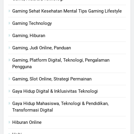
Gaming Sehat Kesehatan Mental Tips Gaming Lifestyle
Gaming Technology
Gaming, Hiburan
Gaming, Judi Online, Panduan
Gaming, Platform Digital, Teknologi, Pengalaman
Pengguna
Gaming, Slot Online, Strategi Permainan
Gaya Hidup Digital & Inklusivitas Teknologi
Gaya Hidup Mahasiswa, Teknologi & Pendidikan,
Transformasi Digital
Hiburan Online