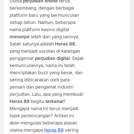
Dunia
perjudian online
terus
berkembang, dengan berbagai
platform baru yang bermunculan
setiap tahun. Namun, beberapa
nama platform kasino digital
menonjol
lebih dari yang lainnya.
Salah satunya adalah
Horas 88
,
yang menjadi sorotan di kalangan
penggemar
perjudian digital
. Sejak
kemunculannya, nama ini telah
menciptakan buzz yang besar, dan
sering dibicarakan oleh para
pemain dan pengamat industri
perjudian. Lalu, apa yang membuat
Horas 88
begitu
terkenal
?
Mengapa nama ini terus menjadi
topik perbincangan? Artikel ini
akan mengulas beberapa alasan
utama mengapa
horas 88
sering