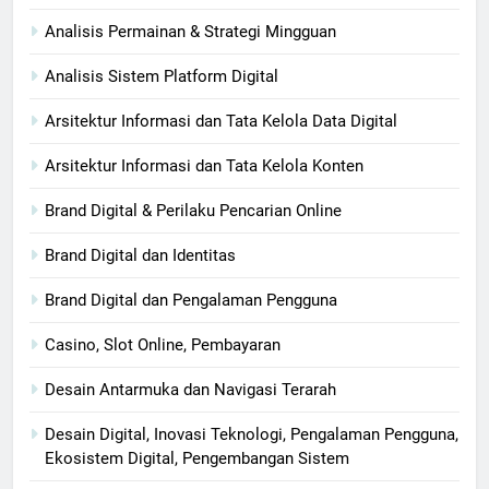
Analisis Permainan & Strategi Mingguan
Analisis Sistem Platform Digital
Arsitektur Informasi dan Tata Kelola Data Digital
Arsitektur Informasi dan Tata Kelola Konten
Brand Digital & Perilaku Pencarian Online
Brand Digital dan Identitas
Brand Digital dan Pengalaman Pengguna
Casino, Slot Online, Pembayaran
Desain Antarmuka dan Navigasi Terarah
Desain Digital, Inovasi Teknologi, Pengalaman Pengguna,
Ekosistem Digital, Pengembangan Sistem