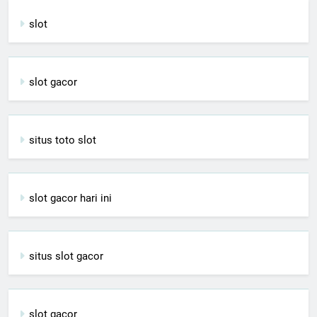
slot
slot gacor
situs toto slot
slot gacor hari ini
situs slot gacor
slot gacor