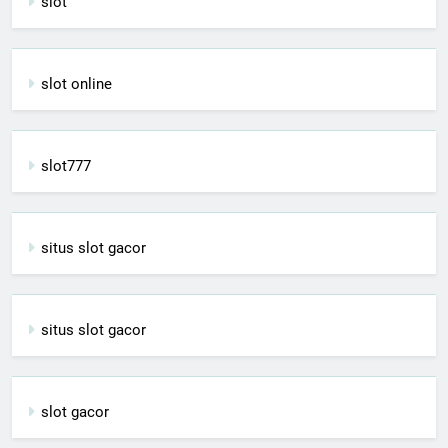
slot
slot online
slot777
situs slot gacor
situs slot gacor
slot gacor