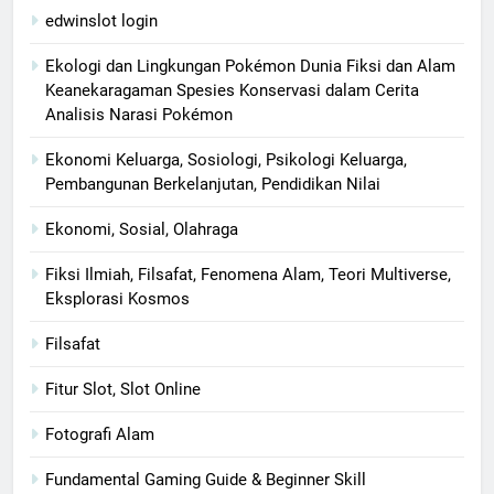
edwinslot login
Ekologi dan Lingkungan Pokémon Dunia Fiksi dan Alam
Keanekaragaman Spesies Konservasi dalam Cerita
Analisis Narasi Pokémon
Ekonomi Keluarga, Sosiologi, Psikologi Keluarga,
Pembangunan Berkelanjutan, Pendidikan Nilai
Ekonomi, Sosial, Olahraga
Fiksi Ilmiah, Filsafat, Fenomena Alam, Teori Multiverse,
Eksplorasi Kosmos
Filsafat
Fitur Slot, Slot Online
Fotografi Alam
Fundamental Gaming Guide & Beginner Skill