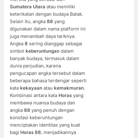
Sumatera Utara
atau memiliki
keterikatan dengan budaya Batak.
Selain itu, angka
88
yang
digunakan dalam nama platform ini
juga menambah daya tariknya.
Angka
8
sering dianggap sebagai
simbol
keberuntungan
dalam
banyak budaya, termasuk dalam
dunia perjudian, karena
pengucapan angka tersebut dalam
beberapa bahasa terdengar seperti
kata
kekayaan
atau
kemakmuran
.
Kombinasi antara kata
Horas
yang
membawa nuansa budaya dan
angka
88
yang penuh dengan
konotasi keberuntungan
menciptakan identitas yang kuat
bagi
Horas 88
, menjadikannya