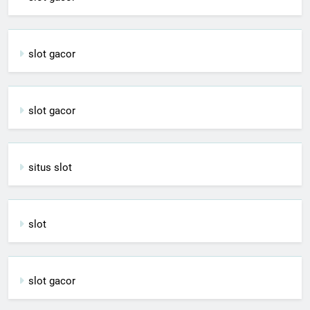
slot gacor
slot gacor
situs slot
slot
slot gacor