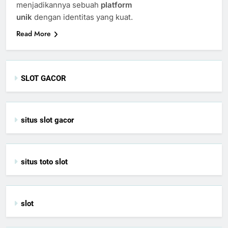
menjadikannya sebuah
platform
unik
dengan identitas yang kuat.
Read More
SLOT GACOR
situs slot gacor
situs toto slot
slot