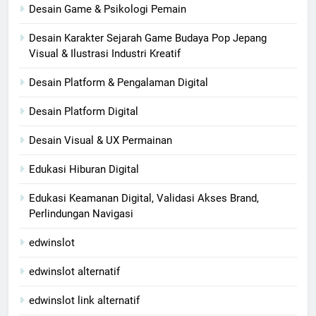
Desain Game & Psikologi Pemain
Desain Karakter Sejarah Game Budaya Pop Jepang
Visual & Ilustrasi Industri Kreatif
Desain Platform & Pengalaman Digital
Desain Platform Digital
Desain Visual & UX Permainan
Edukasi Hiburan Digital
Edukasi Keamanan Digital, Validasi Akses Brand,
Perlindungan Navigasi
edwinslot
edwinslot alternatif
edwinslot link alternatif