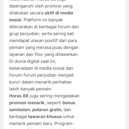
dipengaruhi oleh promosi yang
dilakukan secara
aktif di media
sosial
. Platform ini banyak
dibicarakan di berbagai forum dan
grup perjudian, serta sering kali
mendapat ulasan positif dari para
pemain yang merasa puas dengan
layanan dan fitur yang ditawarkan.
Di dunia digital saat ini,
keberadaan di media sosial dan
forum-forum perjudian menjadi
kunci dalam menarik perhatian
lebih banyak pemain.
Horas 88
juga sering mengadakan
promosi menarik
, seperti
bonus
sambutan
,
putaran gratis
, dan
berbagai
tawaran khusus
untuk
menarik pemain baru. Program-