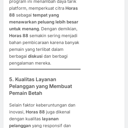
program ini menambah daya tarik
platform, memperkuat citra
Horas
88
sebagai
tempat yang
menawarkan peluang lebih besar
untuk menang
. Dengan demikian,
Horas 88
semakin sering menjadi
bahan pembicaraan karena banyak
pemain yang terlibat dalam
berbagai
diskusi
dan berbagi
pengalaman mereka.
5.
Kualitas Layanan
Pelanggan yang Membuat
Pemain Betah
Selain faktor keberuntungan dan
inovasi,
Horas 88
juga dikenal
dengan kualitas
layanan
pelanggan
yang responsif dan