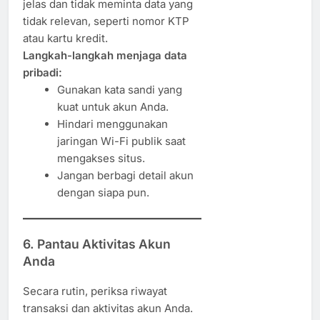
jelas dan tidak meminta data yang
tidak relevan, seperti nomor KTP
atau kartu kredit.
Langkah-langkah menjaga data
pribadi:
Gunakan kata sandi yang
kuat untuk akun Anda.
Hindari menggunakan
jaringan Wi-Fi publik saat
mengakses situs.
Jangan berbagi detail akun
dengan siapa pun.
6.
Pantau Aktivitas Akun
Anda
Secara rutin, periksa riwayat
transaksi dan aktivitas akun Anda.