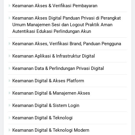
Keamanan Akses & Verifikasi Pembayaran
Keamanan Akses Digital Panduan Privasi di Perangkat
Umum Manajemen Sesi dan Logout Praktik Aman
Autentikasi Edukasi Perlindungan Akun
Keamanan Akses, Verifikasi Brand, Panduan Pengguna
Keamanan Aplikasi & Infrastruktur Digital
Keamanan Data & Perlindungan Privasi Digital
Keamanan Digital & Akses Platform
Keamanan Digital & Manajemen Akses
Keamanan Digital & Sistem Login
Keamanan Digital & Teknologi
Keamanan Digital & Teknologi Modern