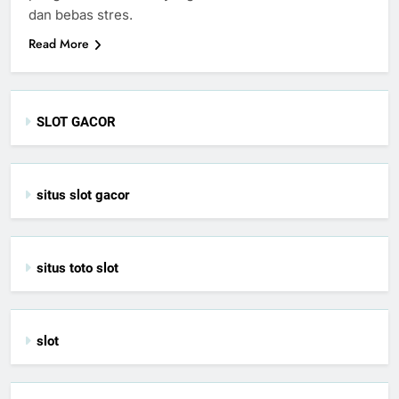
dan bebas stres.
Read More
SLOT GACOR
situs slot gacor
situs toto slot
slot