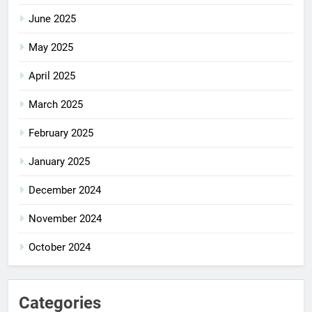
June 2025
May 2025
April 2025
March 2025
February 2025
January 2025
December 2024
November 2024
October 2024
Categories