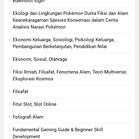
edwinslot login
Ekologi dan Lingkungan Pokémon Dunia Fiksi dan Alam
Keanekaragaman Spesies Konservasi dalam Cerita
Analisis Narasi Pokémon
Ekonomi Keluarga, Sosiologi, Psikologi Keluarga,
Pembangunan Berkelanjutan, Pendidikan Nilai
Ekonomi, Sosial, Olahraga
Fiksi Ilmiah, Filsafat, Fenomena Alam, Teori Multiverse,
Eksplorasi Kosmos
Filsafat
Fitur Slot, Slot Online
Fotografi Alam
Fundamental Gaming Guide & Beginner Skill
Development