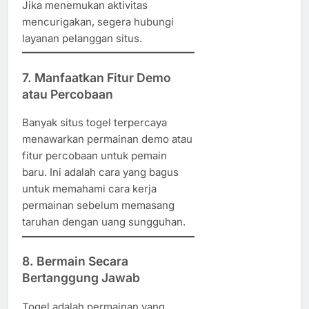
Jika menemukan aktivitas
mencurigakan, segera hubungi
layanan pelanggan situs.
7.
Manfaatkan Fitur Demo
atau Percobaan
Banyak situs togel terpercaya
menawarkan permainan demo atau
fitur percobaan untuk pemain
baru. Ini adalah cara yang bagus
untuk memahami cara kerja
permainan sebelum memasang
taruhan dengan uang sungguhan.
8.
Bermain Secara
Bertanggung Jawab
Togel adalah permainan yang