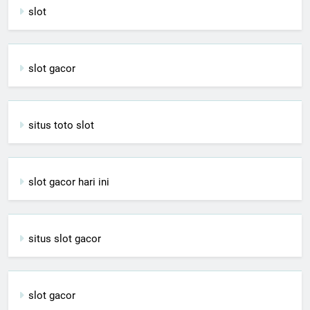
slot
slot gacor
situs toto slot
slot gacor hari ini
situs slot gacor
slot gacor