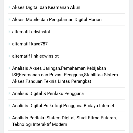
Akses Digital dan Keamanan Akun
Akses Mobile dan Pengalaman Digital Harian
alternatif edwinslot
alternatif kaya787
alternatif link edwinslot
Analisis Akses Jaringan,Pemahaman Kebijakan
ISP,Keamanan dan Privasi Pengguna,Stabilitas Sistem
Akses,Panduan Teknis Lintas Perangkat
Analisis Digital & Perilaku Pengguna
Analisis Digital Psikologi Pengguna Budaya Internet
Analisis Perilaku Sistem Digital, Studi Ritme Putaran,
Teknologi Interaktif Modern