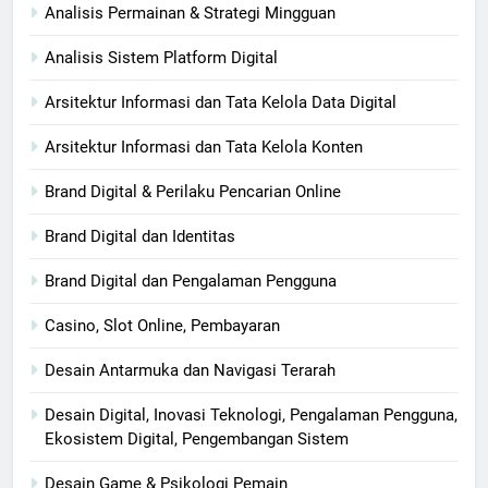
Analisis Permainan & Strategi Mingguan
Analisis Sistem Platform Digital
Arsitektur Informasi dan Tata Kelola Data Digital
Arsitektur Informasi dan Tata Kelola Konten
Brand Digital & Perilaku Pencarian Online
Brand Digital dan Identitas
Brand Digital dan Pengalaman Pengguna
Casino, Slot Online, Pembayaran
Desain Antarmuka dan Navigasi Terarah
Desain Digital, Inovasi Teknologi, Pengalaman Pengguna,
Ekosistem Digital, Pengembangan Sistem
Desain Game & Psikologi Pemain