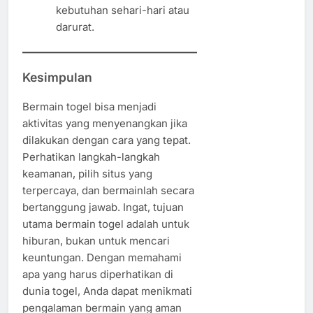
kebutuhan sehari-hari atau
darurat.
Kesimpulan
Bermain togel bisa menjadi
aktivitas yang menyenangkan jika
dilakukan dengan cara yang tepat.
Perhatikan langkah-langkah
keamanan, pilih situs yang
terpercaya, dan bermainlah secara
bertanggung jawab. Ingat, tujuan
utama bermain togel adalah untuk
hiburan, bukan untuk mencari
keuntungan. Dengan memahami
apa yang harus diperhatikan di
dunia togel, Anda dapat menikmati
pengalaman bermain yang aman