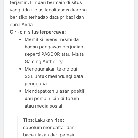
terjamin. Hindari bermain di situs
yang tidak jelas legalitasnya karena
berisiko terhadap data pribadi dan
dana Anda.
Ciri-ciri situs terpercaya:
Memiliki lisensi resmi dari
badan pengawas perjudian
seperti PAGCOR atau Malta
Gaming Authority.
Menggunakan teknologi
SSL untuk melindungi data
pengguna.
Mendapatkan ulasan positif
dari pemain lain di forum
atau media sosial.
Tips
: Lakukan riset
sebelum mendaftar dan
baca ulasan dari pemain