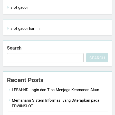
slot gacor
slot gacor hari ini
Search
SEARCH
Recent Posts
LEBAH4D Login dan Tips Menjaga Keamanan Akun
Memahami Sistem Informasi yang Diterapkan pada
EDWINSLOT