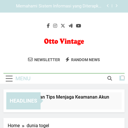
Skip
Memahami Sistem Informasi yang Diterapkan
to
pada LEBAH4D
content
Memahami Sistem Informasi yang Diterapkan
pada KAYA787
LEBAH4D Login dan Tips Menjaga Keamanan
Akun
Memahami Sistem Informasi yang Diterapkan
pada EDWINSLOT
Otto Vintage
Koleksi Produk Klasik Dan Gaya Vintage
Memahami Sistem Informasi yang Diterapkan
NEWSLETTER
RANDOM NEWS
pada LEBAH4D
Dari Otto Vintage. Temukan Barang Unik
Memahami Sistem Informasi yang Diterapkan
Yang Menambah Karakter Pada
pada KAYA787
MENU
Penampilan Anda.
EBAH4D Login dan Tips Menjaga Keamanan Akun
Memah
HEADLINES
Weeks Ago
3 Week
Home
dunia togel