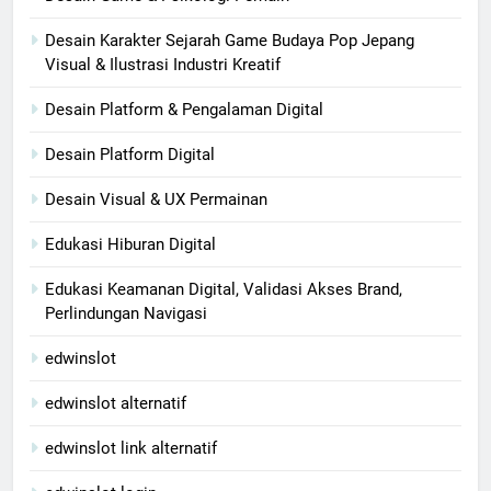
Desain Karakter Sejarah Game Budaya Pop Jepang
Visual & Ilustrasi Industri Kreatif
Desain Platform & Pengalaman Digital
Desain Platform Digital
Desain Visual & UX Permainan
Edukasi Hiburan Digital
Edukasi Keamanan Digital, Validasi Akses Brand,
Perlindungan Navigasi
edwinslot
edwinslot alternatif
edwinslot link alternatif