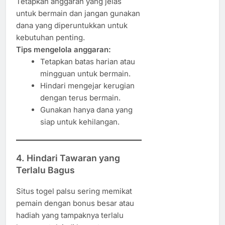
Tetapkan anggaran yang jelas
untuk bermain dan jangan gunakan
dana yang diperuntukkan untuk
kebutuhan penting.
Tips mengelola anggaran:
Tetapkan batas harian atau
mingguan untuk bermain.
Hindari mengejar kerugian
dengan terus bermain.
Gunakan hanya dana yang
siap untuk kehilangan.
4.
Hindari Tawaran yang
Terlalu Bagus
Situs togel palsu sering memikat
pemain dengan bonus besar atau
hadiah yang tampaknya terlalu