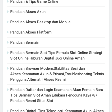
Panduan & Tips Game Online
Panduan Akses Akun
Panduan Akses Desktop dan Mobile
Panduan Akses Platform
Panduan Bermain
Panduan Bermain Slot Tips Pemula Slot Online Strategi
Slot Online Hiburan Digital Judi Online Aman
Panduan Browser Modern,Stabilitas Sesi dan
Akses,Keamanan Akun & Privasi,Troubleshooting Teknis
Pengguna,Alternatif Akses Resmi
Panduan Daftar dan Login Keamanan Akun Pemain Baru
Tips Bermain Slot Aman Edukasi Pengguna Kaya787
Panduan Resmi Situs Slot
Panduan Digital, Tips Teknologi, Keamanan Akun, Akses