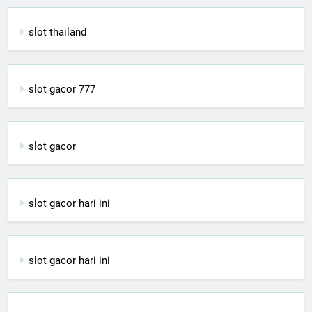
slot thailand
slot gacor 777
slot gacor
slot gacor hari ini
slot gacor hari ini