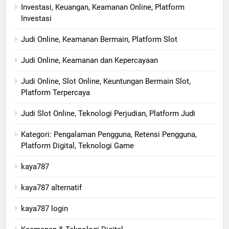
Investasi, Keuangan, Keamanan Online, Platform
Investasi
Judi Online, Keamanan Bermain, Platform Slot
Judi Online, Keamanan dan Kepercayaan
Judi Online, Slot Online, Keuntungan Bermain Slot,
Platform Terpercaya
Judi Slot Online, Teknologi Perjudian, Platform Judi
Kategori: Pengalaman Pengguna, Retensi Pengguna,
Platform Digital, Teknologi Game
kaya787
kaya787 alternatif
kaya787 login