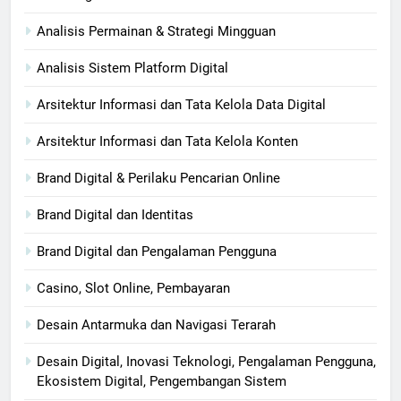
Analisis Permainan & Strategi Mingguan
Analisis Sistem Platform Digital
Arsitektur Informasi dan Tata Kelola Data Digital
Arsitektur Informasi dan Tata Kelola Konten
Brand Digital & Perilaku Pencarian Online
Brand Digital dan Identitas
Brand Digital dan Pengalaman Pengguna
Casino, Slot Online, Pembayaran
Desain Antarmuka dan Navigasi Terarah
Desain Digital, Inovasi Teknologi, Pengalaman Pengguna,
Ekosistem Digital, Pengembangan Sistem