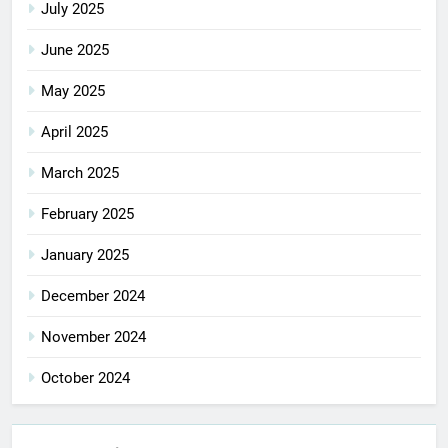
July 2025
June 2025
May 2025
April 2025
March 2025
February 2025
January 2025
December 2024
November 2024
October 2024