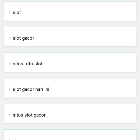
slot
slot gacor
situs toto slot
slot gacor hari ini
situs slot gacor