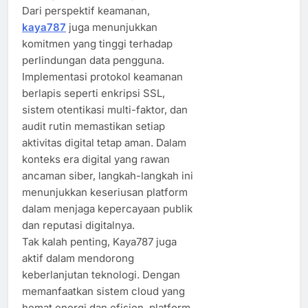
Dari perspektif keamanan,
kaya787
juga menunjukkan
komitmen yang tinggi terhadap
perlindungan data pengguna.
Implementasi protokol keamanan
berlapis seperti enkripsi SSL,
sistem otentikasi multi-faktor, dan
audit rutin memastikan setiap
aktivitas digital tetap aman. Dalam
konteks era digital yang rawan
ancaman siber, langkah-langkah ini
menunjukkan keseriusan platform
dalam menjaga kepercayaan publik
dan reputasi digitalnya.
Tak kalah penting, Kaya787 juga
aktif dalam mendorong
keberlanjutan teknologi. Dengan
memanfaatkan sistem cloud yang
hemat energi dan efisien, platform