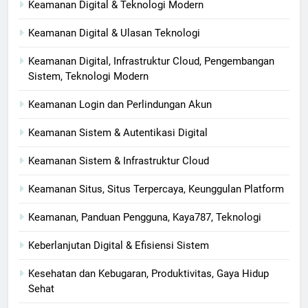
Keamanan Digital & Teknologi Modern
Keamanan Digital & Ulasan Teknologi
Keamanan Digital, Infrastruktur Cloud, Pengembangan
Sistem, Teknologi Modern
Keamanan Login dan Perlindungan Akun
Keamanan Sistem & Autentikasi Digital
Keamanan Sistem & Infrastruktur Cloud
Keamanan Situs, Situs Terpercaya, Keunggulan Platform
Keamanan, Panduan Pengguna, Kaya787, Teknologi
Keberlanjutan Digital & Efisiensi Sistem
Kesehatan dan Kebugaran, Produktivitas, Gaya Hidup
Sehat