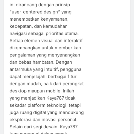
ini dirancang dengan prinsip
“user-centered design” yang
menempatkan kenyamanan,
kecepatan, dan kemudahan
navigasi sebagai prioritas utama.
Setiap elemen visual dan interaktif
dikembangkan untuk memberikan
pengalaman yang menyenangkan
dan bebas hambatan. Dengan
antarmuka yang intuitif, pengguna
dapat menjelajahi berbagai fitur
dengan mudah, baik dari perangkat
desktop maupun mobile. Inilah
yang menjadikan Kaya787 tidak
sekadar platform teknologi, tetapi
juga ruang digital yang mendukung
eksplorasi dan inovasi personal.
Selain dari segi desain, Kaya787
juga menonjol dalam aspek