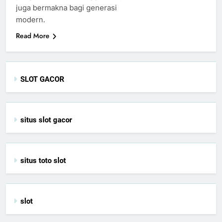
juga bermakna bagi generasi
modern.
Read More
SLOT GACOR
situs slot gacor
situs toto slot
slot