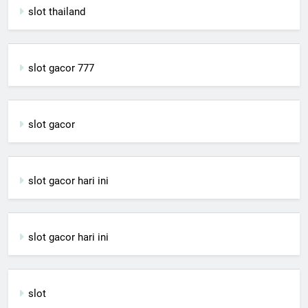
slot thailand
slot gacor 777
slot gacor
slot gacor hari ini
slot gacor hari ini
slot