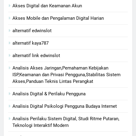
Akses Digital dan Keamanan Akun
Akses Mobile dan Pengalaman Digital Harian
alternatif edwinslot
alternatif kaya787
alternatif link edwinslot
Analisis Akses Jaringan,Pemahaman Kebijakan
ISP,Keamanan dan Privasi Pengguna,Stabilitas Sistem
Akses,Panduan Teknis Lintas Perangkat
Analisis Digital & Perilaku Pengguna
Analisis Digital Psikologi Pengguna Budaya Internet
Analisis Perilaku Sistem Digital, Studi Ritme Putaran,
Teknologi Interaktif Modern