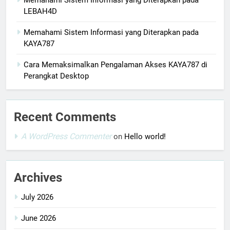
LEBAH4D
Memahami Sistem Informasi yang Diterapkan pada
KAYA787
Cara Memaksimalkan Pengalaman Akses KAYA787 di
Perangkat Desktop
Recent Comments
A WordPress Commenter
on
Hello world!
Archives
July 2026
June 2026