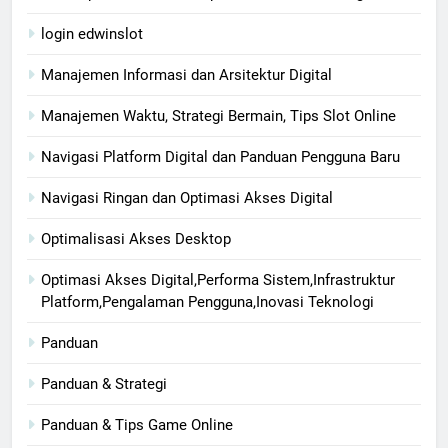
login edwinslot
Manajemen Informasi dan Arsitektur Digital
Manajemen Waktu, Strategi Bermain, Tips Slot Online
Navigasi Platform Digital dan Panduan Pengguna Baru
Navigasi Ringan dan Optimasi Akses Digital
Optimalisasi Akses Desktop
Optimasi Akses Digital,Performa Sistem,Infrastruktur
Platform,Pengalaman Pengguna,Inovasi Teknologi
Panduan
Panduan & Strategi
Panduan & Tips Game Online