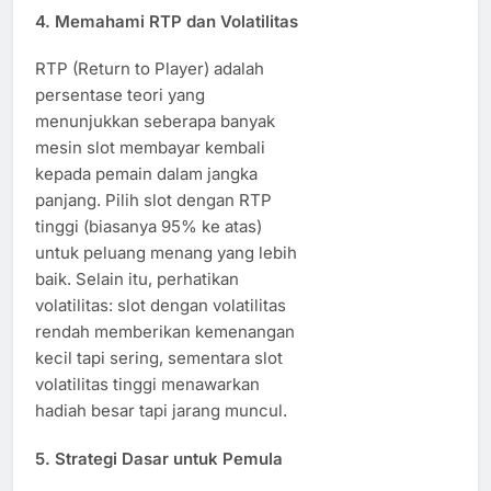
4. Memahami RTP dan Volatilitas
RTP (Return to Player) adalah
persentase teori yang
menunjukkan seberapa banyak
mesin slot membayar kembali
kepada pemain dalam jangka
panjang. Pilih slot dengan RTP
tinggi (biasanya 95% ke atas)
untuk peluang menang yang lebih
baik. Selain itu, perhatikan
volatilitas: slot dengan volatilitas
rendah memberikan kemenangan
kecil tapi sering, sementara slot
volatilitas tinggi menawarkan
hadiah besar tapi jarang muncul.
5. Strategi Dasar untuk Pemula