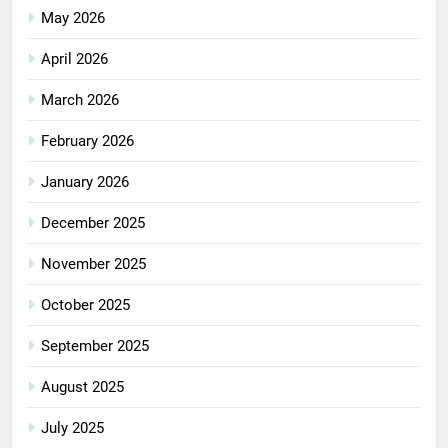
May 2026
April 2026
March 2026
February 2026
January 2026
December 2025
November 2025
October 2025
September 2025
August 2025
July 2025