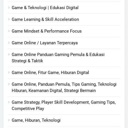
Game & Teknologi | Edukasi Digital
Game Learning & Skill Acceleration
Game Mindset & Performance Focus
Game Online / Layanan Terpercaya
Game Online Panduan Gaming Pemula & Edukasi
Strategi & Taktik
Game Online, Fitur Game, Hiburan Digital
Game Online, Panduan Pemula, Tips Gaming, Teknologi
Hiburan, Keamanan Digital, Strategi Bermain
Game Strategy, Player Skill Development, Gaming Tips,
Competitive Play
Game, Hiburan, Teknologi