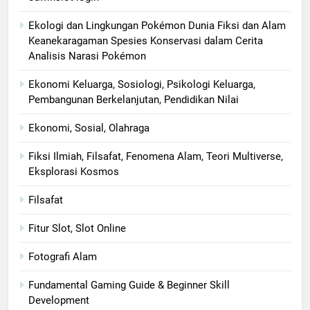
Ekologi dan Lingkungan Pokémon Dunia Fiksi dan Alam
Keanekaragaman Spesies Konservasi dalam Cerita
Analisis Narasi Pokémon
Ekonomi Keluarga, Sosiologi, Psikologi Keluarga,
Pembangunan Berkelanjutan, Pendidikan Nilai
Ekonomi, Sosial, Olahraga
Fiksi Ilmiah, Filsafat, Fenomena Alam, Teori Multiverse,
Eksplorasi Kosmos
Filsafat
Fitur Slot, Slot Online
Fotografi Alam
Fundamental Gaming Guide & Beginner Skill
Development