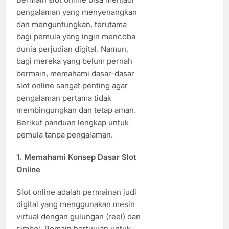
pengalaman yang menyenangkan
dan menguntungkan, terutama
bagi pemula yang ingin mencoba
dunia perjudian digital. Namun,
bagi mereka yang belum pernah
bermain, memahami dasar-dasar
slot online sangat penting agar
pengalaman pertama tidak
membingungkan dan tetap aman.
Berikut panduan lengkap untuk
pemula tanpa pengalaman.
1. Memahami Konsep Dasar Slot
Online
Slot online adalah permainan judi
digital yang menggunakan mesin
virtual dengan gulungan (reel) dan
simbol. Pemain bertujuan untuk