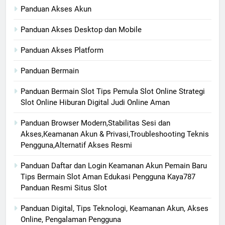
Panduan Akses Akun
Panduan Akses Desktop dan Mobile
Panduan Akses Platform
Panduan Bermain
Panduan Bermain Slot Tips Pemula Slot Online Strategi
Slot Online Hiburan Digital Judi Online Aman
Panduan Browser Modern,Stabilitas Sesi dan
Akses,Keamanan Akun & Privasi,Troubleshooting Teknis
Pengguna,Alternatif Akses Resmi
Panduan Daftar dan Login Keamanan Akun Pemain Baru
Tips Bermain Slot Aman Edukasi Pengguna Kaya787
Panduan Resmi Situs Slot
Panduan Digital, Tips Teknologi, Keamanan Akun, Akses
Online, Pengalaman Pengguna