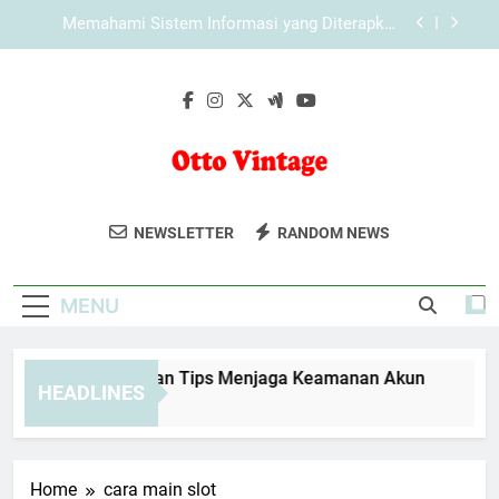
Skip
Memahami Sistem Informasi yang Diterapkan
to
pada LEBAH4D
content
Memahami Sistem Informasi yang Diterapkan
pada KAYA787
LEBAH4D Login dan Tips Menjaga Keamanan
Akun
Memahami Sistem Informasi yang Diterapkan
pada EDWINSLOT
Otto Vintage
Koleksi Produk Klasik Dan Gaya Vintage
Memahami Sistem Informasi yang Diterapkan
NEWSLETTER
RANDOM NEWS
pada LEBAH4D
Dari Otto Vintage. Temukan Barang Unik
Memahami Sistem Informasi yang Diterapkan
Yang Menambah Karakter Pada
pada KAYA787
MENU
Penampilan Anda.
EBAH4D Login dan Tips Menjaga Keamanan Akun
Memah
HEADLINES
Weeks Ago
3 Week
Home
cara main slot