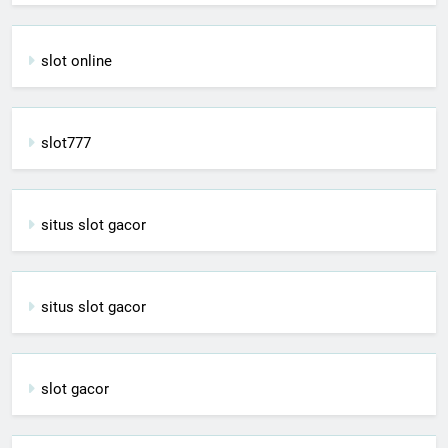
slot online
slot777
situs slot gacor
situs slot gacor
slot gacor