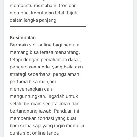
membantu memahami tren dan
membuat keputusan lebih bijak
dalam jangka panjang.
Kesimpulan
Bermain slot online bagi pemula
memang bisa terasa menantang,
tetapi dengan pemahaman dasar,
pengelolaan modal yang baik, dan
strategi sederhana, pengalaman
pertama bisa menjadi
menyenangkan dan
menguntungkan. Ingatlah untuk
selalu bermain secara aman dan
bertanggung jawab. Panduan ini
memberikan fondasi yang kuat
bagi siapa saja yang ingin memulai
dunia slot online tanpa