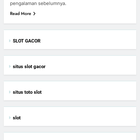
pengalaman sebelumnya.
Read More
SLOT GACOR
situs slot gacor
situs toto slot
slot