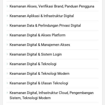
Keamanan Akses, Verifikasi Brand, Panduan Pengguna
Keamanan Aplikasi & Infrastruktur Digital
Keamanan Data & Perlindungan Privasi Digital
Keamanan Digital & Akses Platform
Keamanan Digital & Manajemen Akses
Keamanan Digital & Sistem Login
Keamanan Digital & Teknologi
Keamanan Digital & Teknologi Modern
Keamanan Digital & Ulasan Teknologi
Keamanan Digital, Infrastruktur Cloud, Pengembangan
Sistem, Teknologi Modern