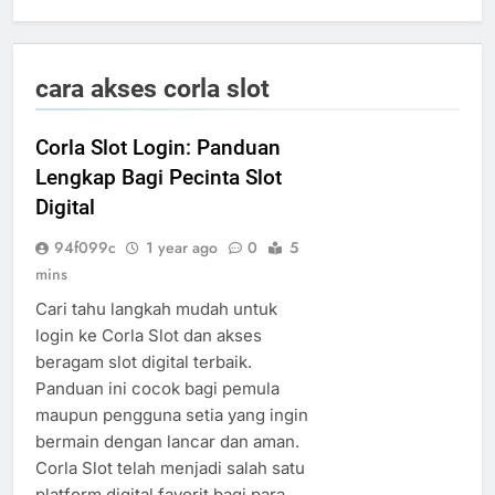
cara akses corla slot
Corla Slot Login: Panduan
Lengkap Bagi Pecinta Slot
Digital
94f099c
1 year ago
0
5
mins
Cari tahu langkah mudah untuk
login ke Corla Slot dan akses
beragam slot digital terbaik.
Panduan ini cocok bagi pemula
maupun pengguna setia yang ingin
bermain dengan lancar dan aman.
Corla Slot telah menjadi salah satu
platform digital favorit bagi para