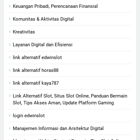
Keuangan Pribadi, Perencanaan Finansial
Komunitas & Aktivitas Digital
Kreativitas
Layanan Digital dan Efisiensi
link alternatif edwinslot
link alternatif horas88
link alternatif kaya787
Link Alternatif Slot, Situs Slot Online, Panduan Bermain
Slot, Tips Akses Aman, Update Platform Gaming
login edwinslot
Manajemen Informasi dan Arsitektur Digital