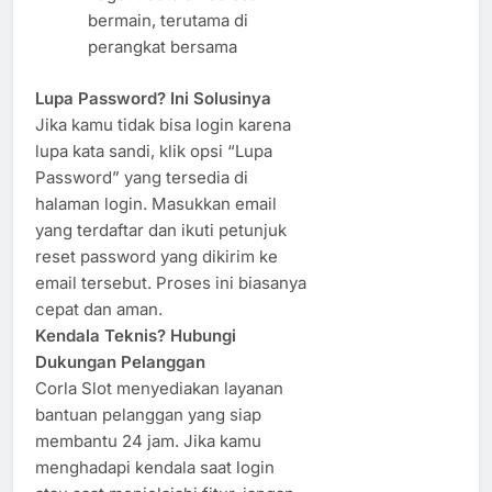
bermain, terutama di
perangkat bersama
Lupa Password? Ini Solusinya
Jika kamu tidak bisa login karena
lupa kata sandi, klik opsi “Lupa
Password” yang tersedia di
halaman login. Masukkan email
yang terdaftar dan ikuti petunjuk
reset password yang dikirim ke
email tersebut. Proses ini biasanya
cepat dan aman.
Kendala Teknis? Hubungi
Dukungan Pelanggan
Corla Slot menyediakan layanan
bantuan pelanggan yang siap
membantu 24 jam. Jika kamu
menghadapi kendala saat login