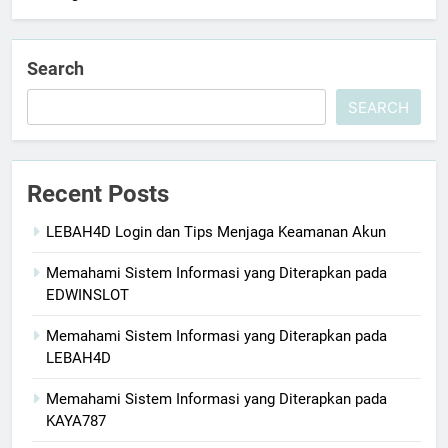
Search
SEARCH
Recent Posts
LEBAH4D Login dan Tips Menjaga Keamanan Akun
Memahami Sistem Informasi yang Diterapkan pada
EDWINSLOT
Memahami Sistem Informasi yang Diterapkan pada
LEBAH4D
Memahami Sistem Informasi yang Diterapkan pada
KAYA787