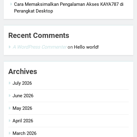
Cara Memaksimalkan Pengalaman Akses KAYA787 di
Perangkat Desktop
Recent Comments
A WordPress Commenter
on
Hello world!
Archives
July 2026
June 2026
May 2026
April 2026
March 2026