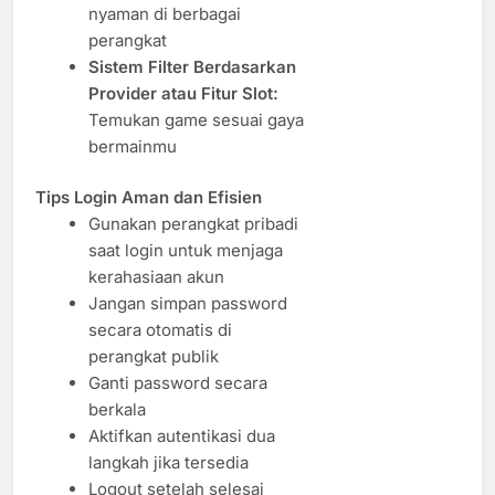
nyaman di berbagai
perangkat
Sistem Filter Berdasarkan
Provider atau Fitur Slot:
Temukan game sesuai gaya
bermainmu
Tips Login Aman dan Efisien
Gunakan perangkat pribadi
saat login untuk menjaga
kerahasiaan akun
Jangan simpan password
secara otomatis di
perangkat publik
Ganti password secara
berkala
Aktifkan autentikasi dua
langkah jika tersedia
Logout setelah selesai