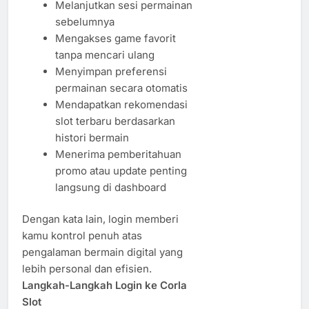
Melanjutkan sesi permainan
sebelumnya
Mengakses game favorit
tanpa mencari ulang
Menyimpan preferensi
permainan secara otomatis
Mendapatkan rekomendasi
slot terbaru berdasarkan
histori bermain
Menerima pemberitahuan
promo atau update penting
langsung di dashboard
Dengan kata lain, login memberi
kamu kontrol penuh atas
pengalaman bermain digital yang
lebih personal dan efisien.
Langkah-Langkah Login ke Corla
Slot