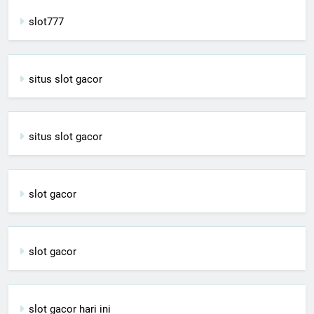
slot777
situs slot gacor
situs slot gacor
slot gacor
slot gacor
slot gacor hari ini