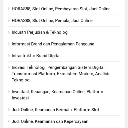
HORAS88, Slot Online, Pembayaran Slot, Judi Online
HORAS88, Slot Online, Pemula, Judi Online
Industri Perjudian & Teknologi
Informasi Brand dan Pengalaman Pengguna
Infrastruktur Brand Digital
Inovasi Teknologi, Pengembangan Sistem Digital,
Transformasi Platform, Ekosistem Modern, Analisis
Teknologi
Investasi, Keuangan, Keamanan Online, Platform
Investasi
Judi Online, Keamanan Bermain, Platform Slot
Judi Online, Keamanan dan Kepercayaan