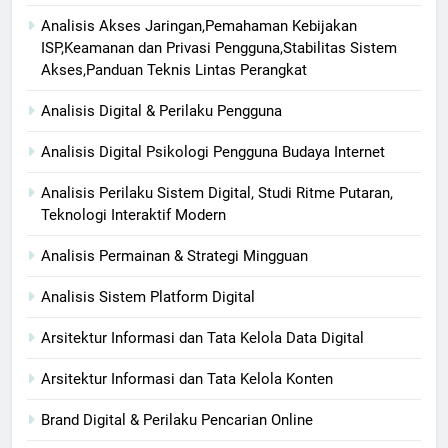
Analisis Akses Jaringan,Pemahaman Kebijakan
ISP,Keamanan dan Privasi Pengguna,Stabilitas Sistem
Akses,Panduan Teknis Lintas Perangkat
Analisis Digital & Perilaku Pengguna
Analisis Digital Psikologi Pengguna Budaya Internet
Analisis Perilaku Sistem Digital, Studi Ritme Putaran,
Teknologi Interaktif Modern
Analisis Permainan & Strategi Mingguan
Analisis Sistem Platform Digital
Arsitektur Informasi dan Tata Kelola Data Digital
Arsitektur Informasi dan Tata Kelola Konten
Brand Digital & Perilaku Pencarian Online