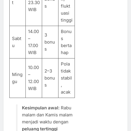
t
23.30
s
flukt
WIB
uasi
tinggi
14.00
Bonu
3
Sabt
–
s
bonu
u
17.00
berta
s
WIB
hap
Pola
10.00
2–3
tidak
Ming
–
bonu
stabil
gu
12.00
s
,
WIB
acak
Kesimpulan awal:
Rabu
malam dan Kamis malam
menjadi waktu dengan
peluang tertinggi