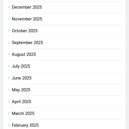
December 2025
November 2025
October 2025
September 2025
August 2025
July 2025
June 2025
May 2025
April 2025
March 2025
February 2025