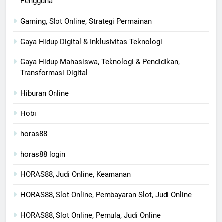
Pengguna
Gaming, Slot Online, Strategi Permainan
Gaya Hidup Digital & Inklusivitas Teknologi
Gaya Hidup Mahasiswa, Teknologi & Pendidikan,
Transformasi Digital
Hiburan Online
Hobi
horas88
horas88 login
HORAS88, Judi Online, Keamanan
HORAS88, Slot Online, Pembayaran Slot, Judi Online
HORAS88, Slot Online, Pemula, Judi Online