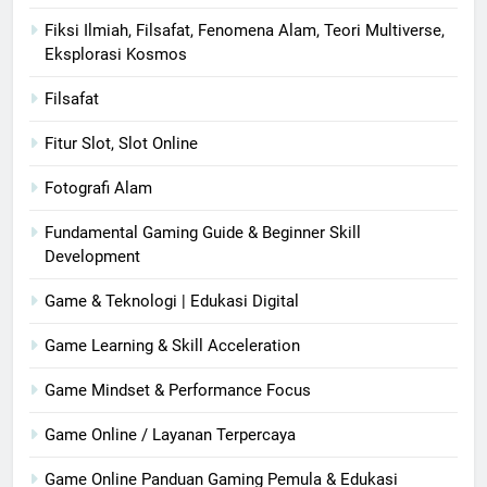
Fiksi Ilmiah, Filsafat, Fenomena Alam, Teori Multiverse,
Eksplorasi Kosmos
Filsafat
Fitur Slot, Slot Online
Fotografi Alam
Fundamental Gaming Guide & Beginner Skill
Development
Game & Teknologi | Edukasi Digital
Game Learning & Skill Acceleration
Game Mindset & Performance Focus
Game Online / Layanan Terpercaya
Game Online Panduan Gaming Pemula & Edukasi