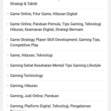
Strategi & Taktik
Game Online, Fitur Game, Hiburan Digital
Game Online, Panduan Pemula, Tips Gaming, Teknologi
Hiburan, Keamanan Digital, Strategi Bermain
Game Strategy, Player Skill Development, Gaming Tips,
Competitive Play
Game, Hiburan, Teknologi
Gaming Sehat Kesehatan Mental Tips Gaming Lifestyle
Gaming Technology
Gaming, Hiburan
Gaming, Judi Online, Panduan
Gaming, Platform Digital, Teknologi, Pengalaman