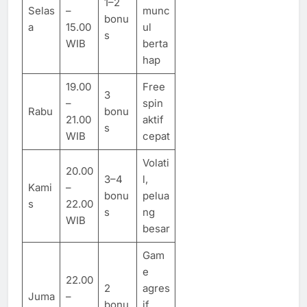
1–2
Selas
–
munc
bonu
a
15.00
ul
s
WIB
berta
hap
19.00
Free
3
–
spin
Rabu
bonu
21.00
aktif
s
WIB
cepat
Volati
20.00
3–4
l,
Kami
–
bonu
pelua
s
22.00
s
ng
WIB
besar
Gam
e
22.00
2
agres
Juma
–
bonu
if,