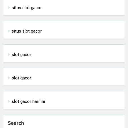
situs slot gacor
situs slot gacor
slot gacor
slot gacor
slot gacor hari ini
Search