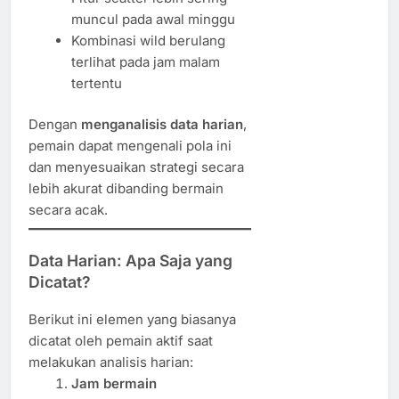
muncul pada awal minggu
Kombinasi wild berulang
terlihat pada jam malam
tertentu
Dengan
menganalisis data harian
,
pemain dapat mengenali pola ini
dan menyesuaikan strategi secara
lebih akurat dibanding bermain
secara acak.
Data Harian: Apa Saja yang
Dicatat?
Berikut ini elemen yang biasanya
dicatat oleh pemain aktif saat
melakukan analisis harian:
Jam bermain