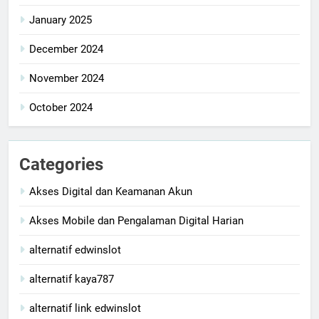
January 2025
December 2024
November 2024
October 2024
Categories
Akses Digital dan Keamanan Akun
Akses Mobile dan Pengalaman Digital Harian
alternatif edwinslot
alternatif kaya787
alternatif link edwinslot