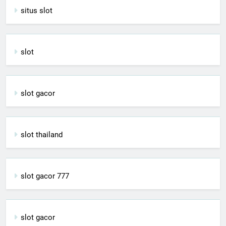
situs slot
slot
slot gacor
slot thailand
slot gacor 777
slot gacor