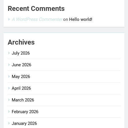
Recent Comments
A WordPress Commenter
on
Hello world!
Archives
July 2026
June 2026
May 2026
April 2026
March 2026
February 2026
January 2026