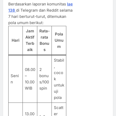
Berdasarkan laporan komunitas
lae
138
di Telegram dan Reddit selama
7 hari berturut-turut, ditemukan
pola umum berikut:
Jam
Rata-
Pola
Aktif
rata
Hari
Umu
Terb
Bonu
m
aik
s
Stabil
,
08.00
2
coco
Seni
–
bonu
k
n
10.00
s/100
untuk
WIB
spin
uji
pola
Scatt
13.00
er