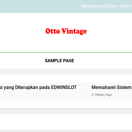
Memahami Sistem Inform
Memahami Sistem Info
Memahami Sistem Inf
o Vintage
LEBAH4D Lo
roduk Klasik Dan Gaya Vintage Dari Otto Vintage. Temukan Ba
Memahami Sistem Inform
SAMPLE PAGE
Memahami Sistem Info
Memahami Sistem Inf
rapkan pada EDWINSLOT
Memahami Sistem Informasi y
3 Weeks Ago