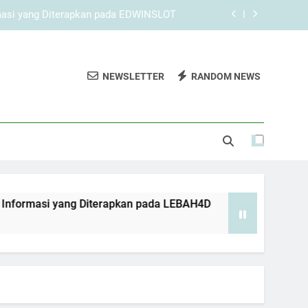
asi yang Diterapkan pada EDWINSLOT
rmasi yang Diterapkan pada LEBAH4D
ormasi yang Diterapkan pada KAYA787
NEWSLETTER
RANDOM NEWS
gin dan Tips Menjaga Keamanan Akun
rang Unik Yang Menambah Karakter Pada Penampilan Anda.
asi yang Diterapkan pada EDWINSLOT
rmasi yang Diterapkan pada LEBAH4D
ormasi yang Diterapkan pada KAYA787
ang Diterapkan pada LEBAH4D
Memahami Sistem Inform
3 Weeks Ago