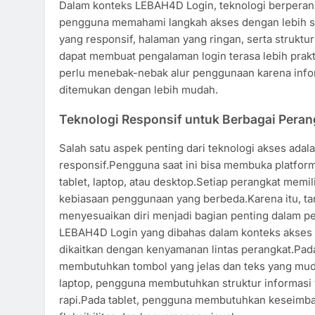
Dalam konteks LEBAH4D Login, teknologi berpera
pengguna memahami langkah akses dengan lebih s
yang responsif, halaman yang ringan, serta struktu
dapat membuat pengalaman login terasa lebih prak
perlu menebak-nebak alur penggunaan karena info
ditemukan dengan lebih mudah.
Teknologi Responsif untuk Berbagai Peran
Salah satu aspek penting dari teknologi akses adal
responsif.Pengguna saat ini bisa membuka platform
tablet, laptop, atau desktop.Setiap perangkat memil
kebiasaan penggunaan yang berbeda.Karena itu, t
menyesuaikan diri menjadi bagian penting dalam p
LEBAH4D Login yang dibahas dalam konteks akses
dikaitkan dengan kenyamanan lintas perangkat.Pad
membutuhkan tombol yang jelas dan teks yang mu
laptop, pengguna membutuhkan struktur informasi 
rapi.Pada tablet, pengguna membutuhkan keseimba