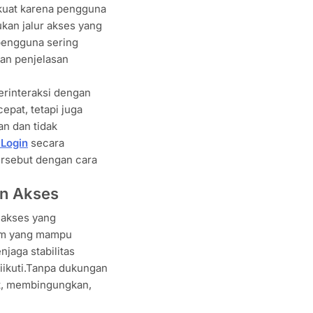
g kuat karena pengguna
an jalur akses yang
 pengguna sering
dan penjelasan
erinteraksi dengan
epat, tetapi juga
n dan tidak
Login
secara
rsebut dengan cara
n Akses
 akses yang
stem yang mampu
jaga stabilitas
iikuti.Tanpa dukungan
at, membingungkan,