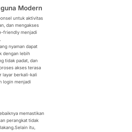
ngguna Modern
nsel untuk aktivitas
an, dan mengakses
e-friendly menjadi
.
yang nyaman dapat
 dengan lebih
ng tidak padat, dan
roses akses terasa
ayar berkali-kali
 login menjadi
 sebaiknya memastikan
dan perangkat tidak
lakang.Selain itu,