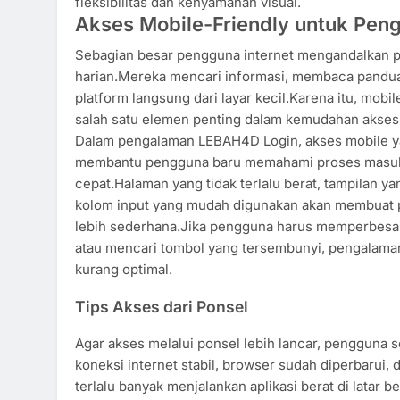
fleksibilitas dan kenyamanan visual.
Akses Mobile-Friendly untuk Pe
Sebagian besar pengguna internet mengandalkan po
harian.Mereka mencari informasi, membaca pandu
platform langsung dari layar kecil.Karena itu, mobil
salah satu elemen penting dalam kemudahan akses
Dalam pengalaman LEBAH4D Login, akses mobile 
membantu pengguna baru memahami proses masuk
cepat.Halaman yang tidak terlalu berat, tampilan ya
kolom input yang mudah digunakan akan membuat p
lebih sederhana.Jika pengguna harus memperbesar l
atau mencari tombol yang tersembunyi, pengalaman
kurang optimal.
Tips Akses dari Ponsel
Agar akses melalui ponsel lebih lancar, pengguna
koneksi internet stabil, browser sudah diperbarui, 
terlalu banyak menjalankan aplikasi berat di latar be