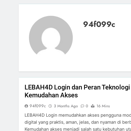
94f099c
LEBAH4D Login dan Peran Teknologi
Kemudahan Akses
94f099c
3 Months Ago
0
16 Mins
LEBAH4D Login memudahkan akses pengguna moder
digital yang praktis, aman, jelas, dan nyaman di ber
Kemudahan akses menjadi salah satu kebutuhan u